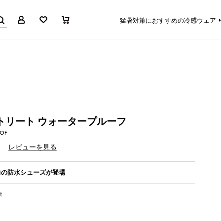
マイページ
お気に入り
買い物かご
猛暑対策におすすめの冷感ウェア
トリート ウォータープルーフ
OOF
）
レビューを見る
力の防水シューズが登場
t