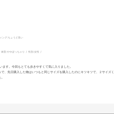
ィング
:ちょうど良い
体型:
ややぽっちゃり
性別:
女性
けています。今回もとても歩きやすくて気に入りました。
うで、先日購入した物はいつもと同じサイズを購入したのにキツキツで、２サイズ
た。