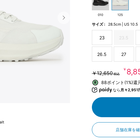
010
125
サイズ :
28.5cm | US 10.5
23
23.5
26.5
27
￥8,
￥12,650
税込
88ポイント(1%)還
なら
月々2,951
alt
店舗在庫を