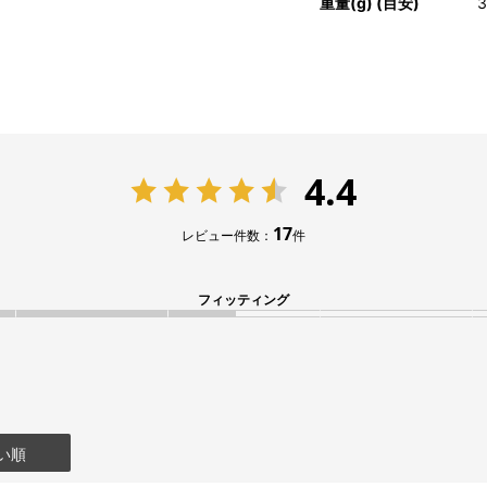
重量(g) (目安)
3
4.4
17
レビュー件数：
件
フィッティング
い順