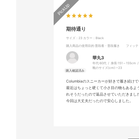
期待通り
サイズ：23
カラー：Black
購入商品の使用目的
:普段着・普段履き
フィッテ
華丸3
年代:
60代
身長:
151～155cm
靴のサイズ(cm):
~23
Columbiaのスニーカーが好きで履き続
最近はちょっと硬くて小さ目の物もあるよ
れそうだったので返品させていただきまし
今回は大丈夫だったので安心しました。