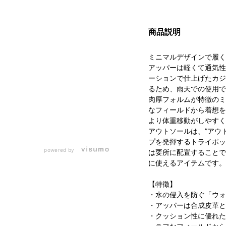
商品説明
ミニマルデザインで履く
アッパーは軽くて通気性
ーションで仕上げたカジ
るため、雨天での使用で
肉厚フォルムが特徴のミ
なフィールドから着想を
より体重移動がしやすく
アウトソールは、”アウ
プを発揮するトライポッ
powered by
は要所に配置することで
に使えるアイテムです。
【特徴】
・水の侵入を防ぐ「ウォ
・アッパーは合成皮革と
・クッション性に優れた