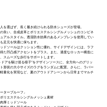
人を選ばず、長く履き続けられる防水シューズが登場。
の良い、合成皮革とポリエステルシングルメッシュのコンビネ
ュアルスタイル。透湿防水効果のあるメンブレンを使用してい
も足元を快適に保ちます。
ッドソールはクッション性に優れ、サイドデザインには、ラフ
得た凹凸感アクセントをプラス。また、適度なロッカー構造に
、スムーズな歩行をサポートします。
トドアを駆け巡る様子”をデザインソースに、全方向へのグリッ
ト形状の大小サイズのラグをランダムに配置。さらに、ラバー
軽量化を実現など、夏のアウトドアシーンから日常までマルチ
ータープルーフ」
ポリエステルシングルメッシュ素材
肉厚ミッドソール