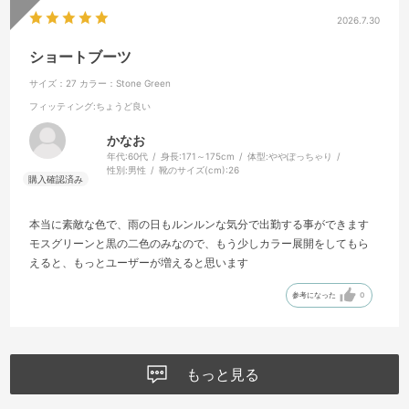
2026.7.30
ショートブーツ
サイズ：27
カラー：Stone Green
フィッティング
:ちょうど良い
かなお
年代:
60代
身長:
171～175cm
体型:
ややぽっちゃり
性別:
男性
靴のサイズ(cm):
26
本当に素敵な色で、雨の日もルンルンな気分で出勤する事ができます
モスグリーンと黒の二色のみなので、もう少しカラー展開をしてもら
えると、もっとユーザーが増えると思います
参考になった
0
もっと見る