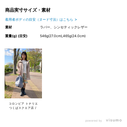
商品実寸サイズ・素材
着用者ボディの目安（ヌード寸法）はこちら
素材
ラバー、シンセティックレザー
重量(g) (目安)
546g(27.0cm),465g(24.0cm)
コロンビア トナリエ
つくばスクエア店
powered by