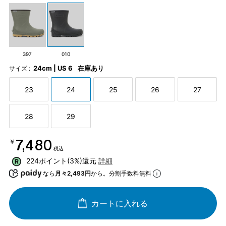
397
010
24cm | US 6
在庫あり
サイズ :
23
24
25
26
27
28
29
￥7,480
税込
224ポイント(3%)還元
詳細
なら
月々2,493円
から。分割手数料無料
カートに入れる