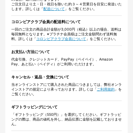
ご注文日より土・日・祝日を除いた約３～４営業日を目安に発送いた
します。詳しくは「
配送について
」をご覧ください。
コロンビアクラブ会員の配送料について
一回のご注文の商品合計金額が3,000円（税込）以上の場合、送料は
毎回無料となります。※プラチナ会員様はご注文金額問わず送料無
料。詳しくは「
コロンビアクラブ会員について
」をご覧ください。
お支払い方法について
代金引換、クレジットカード、PayPay（ペイペイ）、Amazon
Pay、あと払い（ペイディ）がご利用いただけます。
キャンセル・返品・交換について
当オンラインストアにて購入された商品につきましては、弊社オンラ
インストアの規定により承っております。詳しくは「
ご利用規約
」を
ご覧ください。
ギフトラッピングについて
「ギフトラッピング（550円）」を選択してください。ギフトラッピ
ングの際は、商品の値札を外し、納品伝票に金額を記載しておりませ
ん。