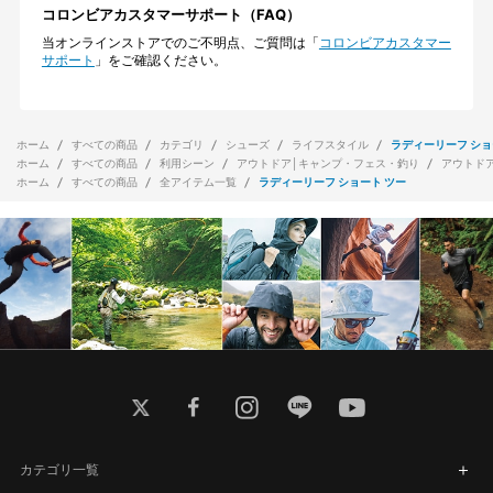
コロンビアカスタマーサポート（FAQ）
当オンラインストアでのご不明点、ご質問は「
コロンビアカスタマー
サポート
」をご確認ください。
ホーム
すべての商品
カテゴリ
シューズ
ライフスタイル
ラディーリーフ ショ
ホーム
すべての商品
利用シーン
アウトドア│キャンプ・フェス・釣り
アウトド
ホーム
すべての商品
全アイテム一覧
ラディーリーフ ショート ツー
twitter
facebook
instagram
line
youtube
カテゴリ一覧