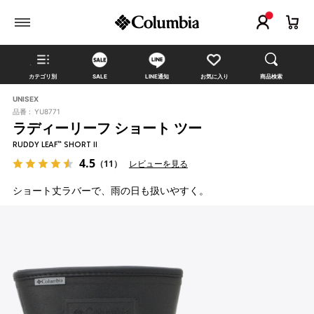
カテゴリ別
SALE
LINE通知
お気に入り
商品検索
UNISEX
品番 :
YU8771
ラディーリーフ ショート ツー
RUDDY LEAF™ SHORT II
4.5
（11）
レビューを見る
ショート丈ラバーで、雨の日も扱いやすく。