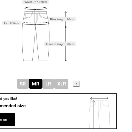
Waist
76〜89cm
Rise length
26cm
Hip
106cm
Inseam length
70cm
SR
MR
LR
XLR
mended size
em on