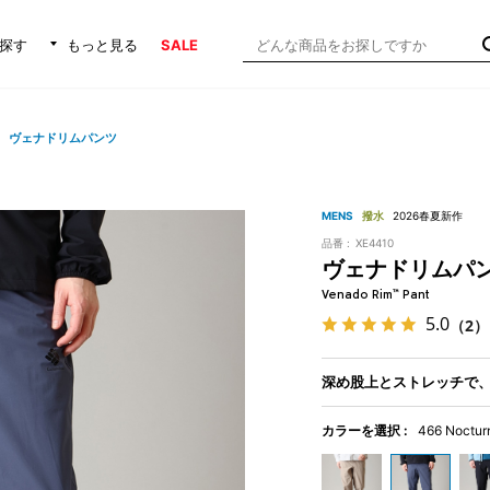
探す
もっと見る
SALE
ヴェナドリムパンツ
MENS
撥水
2026春夏新作
品番 :
XE4410
ヴェナドリムパ
Venado Rim™ Pant
5.0
（2）
深め股上とストレッチで
カラーを選択 :
466 Noctur