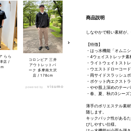
商品説明
しなやかで軽い素材が、
【特徴】
・はっ水機能「オムニシ
ア らら
・4ウェイストレッチ素
コロンビア 三井
コロンビア 金沢
コロン
津店
・ライトウェイトストレ
アウトレットパ
フォーラス店
急百貨
cm
・ウエストドローコード
ーク 多摩南大沢
183cm
・両サイドスラッシュポ
店
178cm
・ポケット内エクストラ
・やや股上深めのテーパ
powered by
・春、夏、秋の3シーズ
薄手のポリエステル素材
随します。
キックバック性があるた
びしやすい仕様。
はっ水機能が小雨を弾き