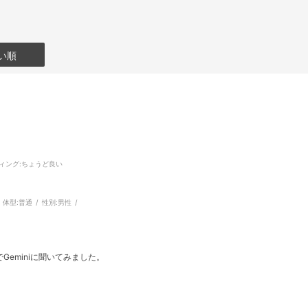
い順
ィング
:ちょうど良い
体型:
普通
性別:
男性
eminiに聞いてみました。