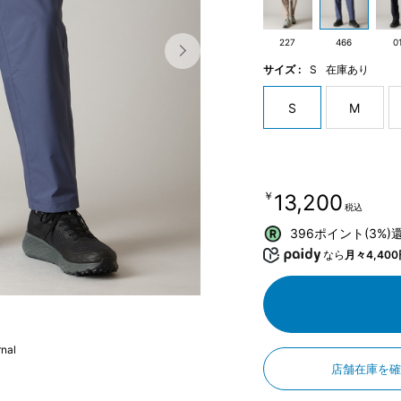
227
466
0
サイズ :
S
在庫あり
S
M
￥13,200
税込
396ポイント(3%)
なら
月々4,400
nal
店舗在庫を