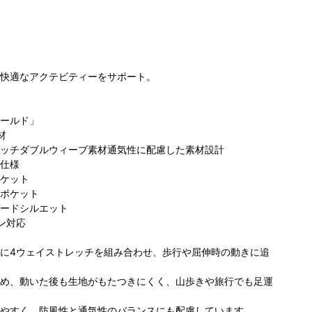
快適なアクテビティーをサポート。
ールド」
コロンビア 泉パ
材
ビア 小田
コロンビア サッ
コ
ークタウン タピ
ッチダブルウィーブ素材通気性に配慮した素材設計
店町田店
ポロファクトリｰ
ぽ
オ店
170cm
仕様
174cm
店
169cm
な
ケット
ポケット
ードシルエット
ン対応
に4ウェイストレッチを組み合わせ、歩行や屈伸時の動きに追
め、動いた後も生地がもたつきにくく、山歩きや旅行でも足運
やすく、防風性と通気性のバランスにも配慮しています。