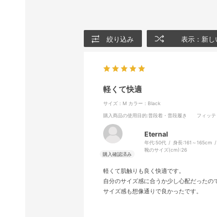
絞り込み
表示：新し
軽くて快適
サイズ：M
カラー：Black
購入商品の使用目的
:普段着・普段履き
フィッテ
Eternal
年代:
50代
身長:
161～165cm
靴のサイズ(cm):
26
軽くて肌触りも良く快適です。
自分のサイズ感に合うか少し心配だったのでG
サイズ感も想像通りで良かったです。