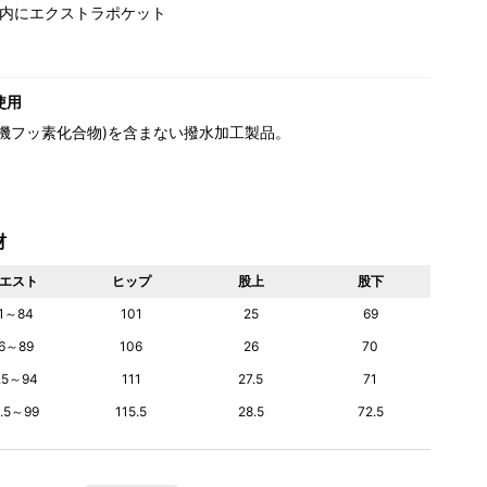
内にエクストラポケット
使用
(有機フッ素化合物)を含まない撥水加工製品。
材
エスト
ヒップ
股上
股下
1～84
101
25
69
6～89
106
26
70
1.5～94
111
27.5
71
6.5～99
115.5
28.5
72.5