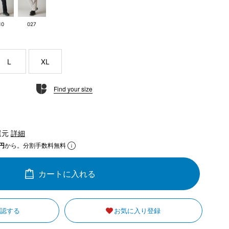
10
027
L
XL
Find your size
還元
詳細
円
から。分割手数料無料
カートに入れる
確認する
お気に入り登録