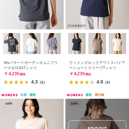
2026春夏新作
Wsバラードガーデンオムニフリ
ウィメンズルックアウトスパイア
ーズゼロSSTシャツ
ーショートスリーブTシャツ
￥4,235
￥4,235
税込
税込
4.3
4.0
（3）
（3）
冷感
速乾
速乾
紫外線
WOMENS
WOMENS