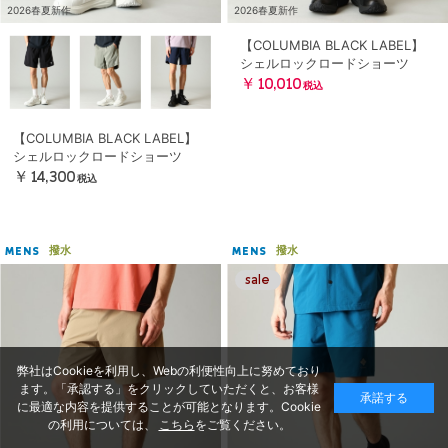
2026春夏新作
2026春夏新作
【COLUMBIA BLACK LABEL】
シェルロックロードショーツ
￥10,010
税込
【COLUMBIA BLACK LABEL】
シェルロックロードショーツ
￥14,300
税込
撥水
撥水
MENS
MENS
弊社はCookieを利用し、Webの利便性向上に努めており
ます。「承認する」をクリックしていただくと、お客様
承諾する
に最適な内容を提供することが可能となります。Cookie
の利用については、
こちら
をご覧ください。