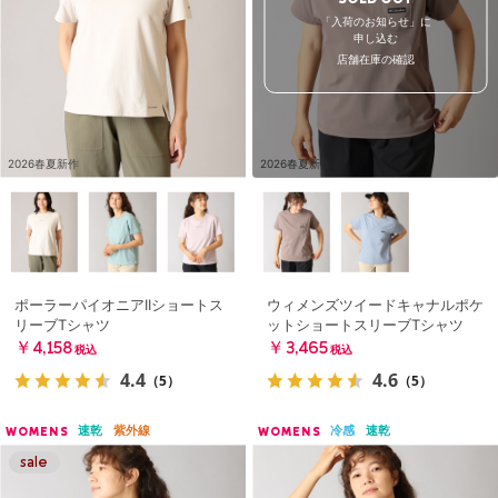
SOLD OUT
「入荷のお知らせ」に
申し込む
店舗在庫の確認
2026春夏新作
2026春夏新作
ポーラーパイオニアIIショートス
ウィメンズツイードキャナルポケ
リーブTシャツ
ットショートスリーブTシャツ
￥4,158
￥3,465
税込
税込
4.4
4.6
（5）
（5）
速乾
紫外線
冷感
速乾
WOMENS
WOMENS