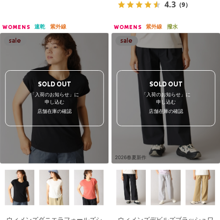
4.3
（9）
速乾
紫外線
紫外線
撥水
WOMENS
WOMENS
SOLD OUT
SOLD OUT
「入荷のお知らせ」に
「入荷のお知らせ」に
申し込む
申し込む
店舗在庫の確認
店舗在庫の確認
2026春夏新作
ウィメンズダニエラフォールズシ
ウィメンズデビルズブラッシュワ