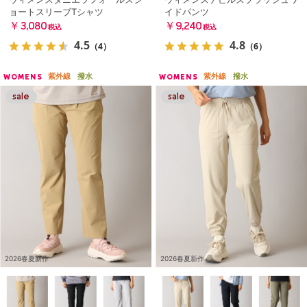
ョートスリーブTシャツ
イドパンツ
￥3,080
￥9,240
税込
税込
4.5
4.8
（4）
（6）
紫外線
撥水
紫外線
撥水
WOMENS
WOMENS
2026春夏新作
2026春夏新作