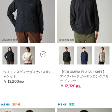
2026秋冬新作
2026春夏新作
+2
ウィメンズヴィザヴォナパスIIIジ
【COLUMBIA BLACK LABEL】
ャケット
アイスバーグガーデンロングスリ
ーブシャツ
￥13,200
税込
￥12,320
税込
紫外線
速乾
MENS
MENS