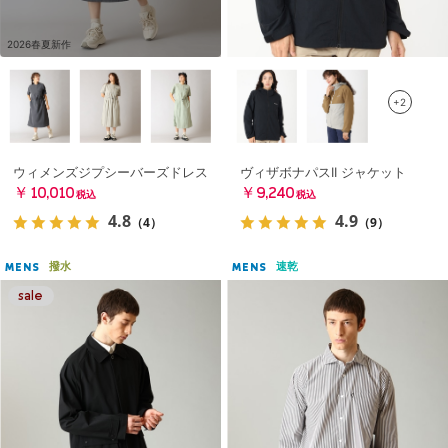
2026春夏新作
+2
ウィメンズジプシーバーズドレス
ヴィザボナパスII ジャケット
￥10,010
￥9,240
税込
税込
4.8
4.9
（4）
（9）
撥水
速乾
MENS
MENS