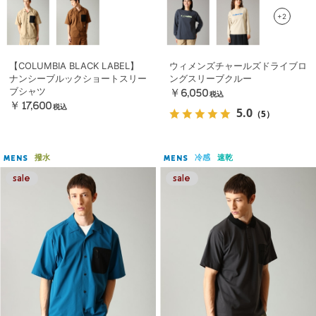
+2
【COLUMBIA BLACK LABEL】
ウィメンズチャールズドライブロ
ナンシーブルックショートスリー
ングスリーブクルー
ブシャツ
￥6,050
税込
￥17,600
税込
5.0
（5）
撥水
冷感
速乾
MENS
MENS