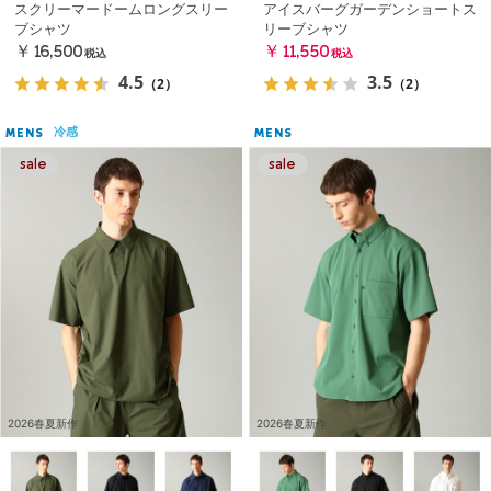
スクリーマードームロングスリー
アイスバーグガーデンショートス
ブシャツ
リーブシャツ
￥16,500
￥11,550
税込
税込
4.5
3.5
（2）
（2）
冷感
MENS
MENS
2026春夏新作
2026春夏新作