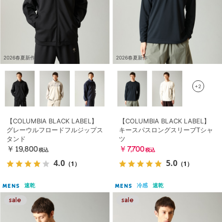
2026春夏新作
2026春夏新作
+2
【COLUMBIA BLACK LABEL】
【COLUMBIA BLACK LABEL】
グレーウルフロードフルジップス
キースパスロングスリーブTシャ
タンド
ツ
￥19,800
￥7,700
税込
税込
4.0
5.0
（1）
（1）
速乾
冷感
速乾
MENS
MENS