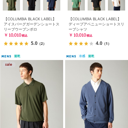
【COLUMBIA BLACK LABEL】
【COLUMBIA BLACK LABEL】
アイスバーグガーデンショートス
ディープアベニューショートスリ
リーブウーブンポロ
ーブシャツ
￥10,010
￥10,010
税込
税込
5.0
4.0
（2）
（1）
速乾
冷感
速乾
MENS
MENS