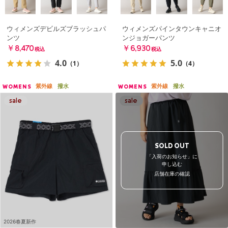
ウィメンズデビルズブラッシュパ
ウィメンズパインタウンキャニオ
ンツ
ンジョガーパンツ
￥8,470
￥6,930
税込
税込
4.0
5.0
（1）
（4）
紫外線
撥水
紫外線
撥水
WOMENS
WOMENS
SOLD OUT
「入荷のお知らせ」に
申し込む
店舗在庫の確認
2026春夏新作