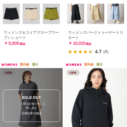
ウィメンズセコイアグローブウー
ウィメンズパークトゥーゲートス
ブンショーツ
カート
￥5,005
￥10,010
税込
税込
4.7
（7）
紫外線
撥水
紫外線
撥水
WOMENS
WOMENS
SOLD OUT
「入荷のお知らせ」に
申し込む
店舗在庫の確認