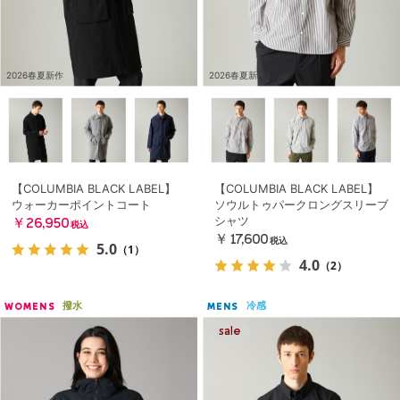
2026春夏新作
2026春夏新作
【COLUMBIA BLACK LABEL】
【COLUMBIA BLACK LABEL】
ウォーカーポイントコート
ソウルトゥパークロングスリーブ
シャツ
￥26,950
税込
￥17,600
税込
5.0
（1）
4.0
（2）
撥水
冷感
WOMENS
MENS