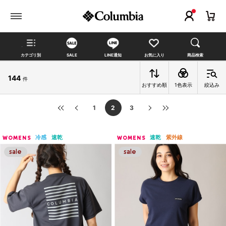
カテゴリ別
SALE
LINE通知
お気に入り
商品検索
144
件
おすすめ順
1色表示
絞込み
1
2
3
冷感
速乾
速乾
紫外線
WOMENS
WOMENS