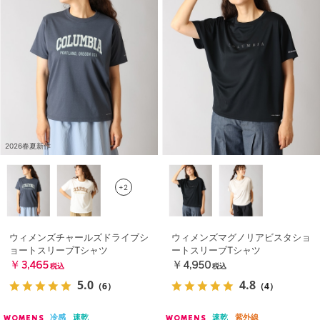
2026春夏新作
+2
ウィメンズチャールズドライブシ
ウィメンズマグノリアビスタショ
ョートスリーブTシャツ
ートスリーブTシャツ
￥3,465
￥4,950
税込
税込
5.0
4.8
（6）
（4）
冷感
速乾
速乾
紫外線
WOMENS
WOMENS