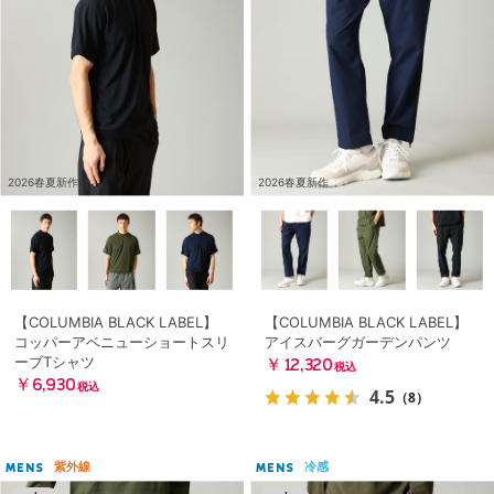
2026春夏新作
2026春夏新作
【COLUMBIA BLACK LABEL】
【COLUMBIA BLACK LABEL】
コッパーアベニューショートスリ
アイスバーグガーデンパンツ
ーブTシャツ
￥12,320
税込
￥6,930
税込
4.5
（8）
紫外線
冷感
MENS
MENS