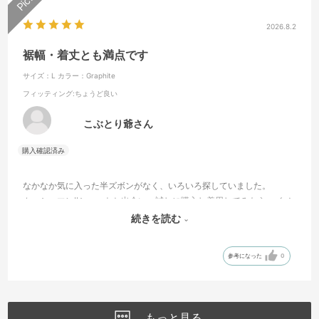
2026.8.2
裾幅・着丈とも満点です
サイズ：L
カラー：Graphite
フィッティング
:ちょうど良い
こぶとり爺さん
なかなか気に入った半ズボンがなく、いろいろ探していました。
カッシュマンIIショートと出会い、試しに購入し着用してみたら、イメ
ージにピッタリでした。ウエスト調整のベルトも気に入っています。
続きを読む
思わず、色違いを購入させていただきました。
参考になった
0
もっと見る