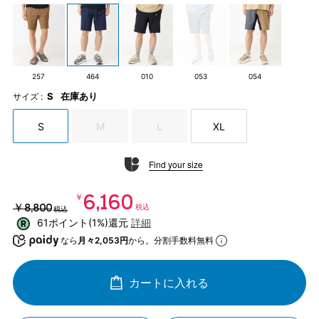
257
464
010
053
054
S
在庫あり
サイズ :
S
M
L
XL
Find your size
￥6,160
￥8,800
税込
税込
61ポイント(1%)還元
詳細
なら
月々2,053円
から。分割手数料無料
カートに入れる