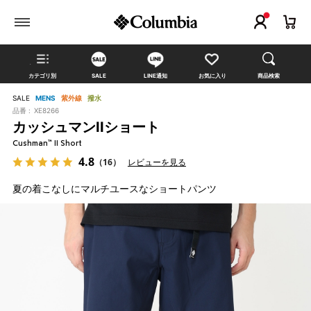
カテゴリ別
SALE
LINE通知
お気に入り
商品検索
SALE
MENS
紫外線
撥水
品番 :
XE8266
カッシュマンIIショート
Cushman™ II Short
4.8
（16）
レビューを見る
夏の着こなしにマルチユースなショートパンツ