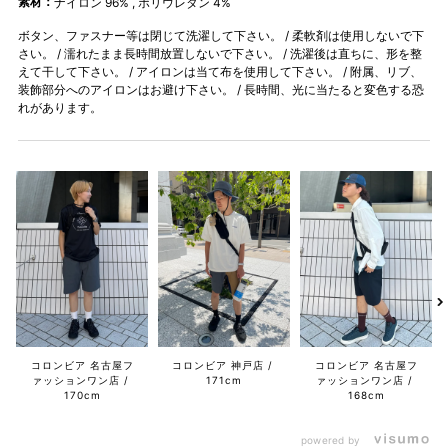
素材：
ナイロン 96% , ポリウレタン 4%
ボタン、ファスナー等は閉じて洗濯して下さい。 / 柔軟剤は使用しないで下
さい。 / 濡れたまま長時間放置しないで下さい。 / 洗濯後は直ちに、形を整
えて干して下さい。 / アイロンは当て布を使用して下さい。 / 附属、リブ、
装飾部分へのアイロンはお避け下さい。 / 長時間、光に当たると変色する恐
れがあります。
コロンビア 名古屋フ
コロンビア 神戸店
コロンビア 名古屋フ
ァッションワン店
171cm
ァッションワン店
170cm
168cm
powered by