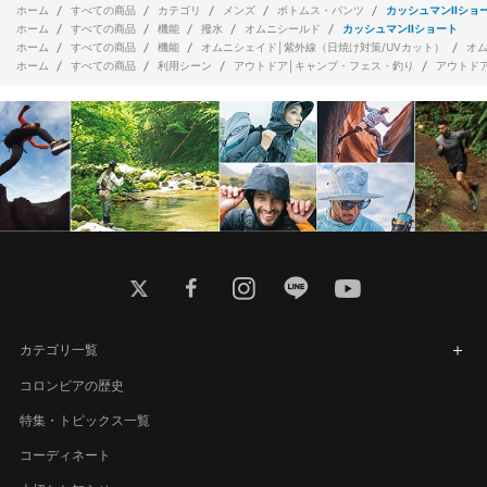
ホーム
すべての商品
カテゴリ
メンズ
ボトムス・パンツ
カッシュマンIIショ
ホーム
すべての商品
機能
撥水
オムニシールド
カッシュマンIIショート
ホーム
すべての商品
機能
オムニシェイド│紫外線（日焼け対策/UVカット）
オ
ホーム
すべての商品
利用シーン
アウトドア│キャンプ・フェス・釣り
アウトド
twitter
facebook
instagram
line
youtube
カテゴリ一覧
コロンビアの歴史
特集・トピックス一覧
コーディネート