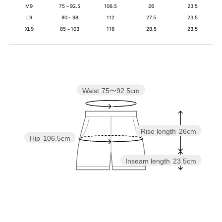
M9
75～92.5
106.5
26
23.5
L9
80～98
112
27.5
23.5
XL9
85～103
116
28.5
23.5
Waist
75〜92.5cm
Rise length
26cm
Hip
106.5cm
Inseam length
23.5cm