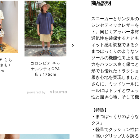
商品説明
スニーカーとサンダルの
シンセティックレザーを
ト。同じくアッパー素材
通気性を確保するととも
ィット感を調整できるク
まつぼっくりのようなソ
ソールの機能性向上を追
ア らら
コロンビア キャ
コロンビア らら
コロン
力をバランス良く保つと
津店
ナルシティOPA
ぽーと
ナルシ
形でも優れたトラクショ
cm
店
175cm
EXPOCITY店
店
履き心地を実現しました
178cm
さらに、ミッドソールに
ールにはドライとウェッ
powered by
性と履き心地、そして機
【特徴】
・まつぼっくりのような
クス」
・軽量でクッション性に
・高いグリップ力を誇る