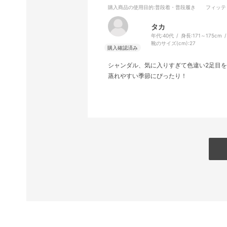
購入商品の使用目的
:普段着・普段履き
フィッテ
タカ
年代:
40代
身長:
171～175cm
靴のサイズ(cm):
27
シャンダル、気に入りすぎて色違い2足目
蒸れやすい季節にぴったり！