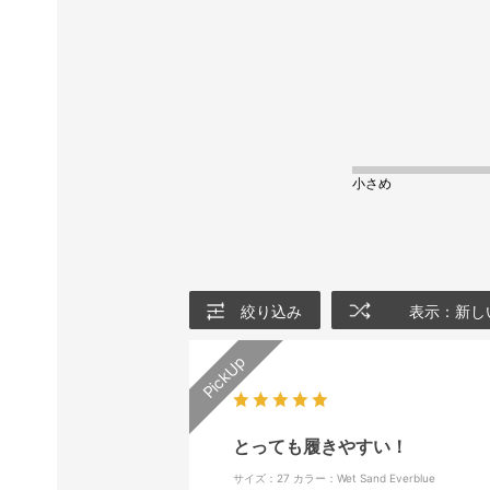
小さめ
絞り込み
表示：新し
とっても履きやすい！
サイズ：27
カラー：Wet Sand Everblue