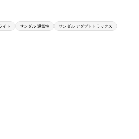
ライト
サンダル 通気性
サンダル アダプトトラックス