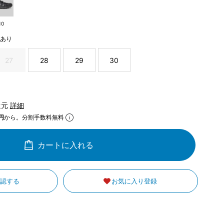
10
庫あり
27
28
29
30
還元
詳細
円
から。分割手数料無料
カートに入れる
確認する
お気に入り登録