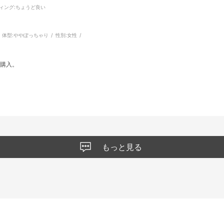
ィング
:ちょうど良い
体型:
ややぽっちゃり
性別:
女性
を購入。
もっと見る