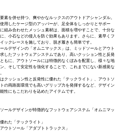
要素を併せ持つ、爽やかなルックスのアウトドアシャンダル。
使用したケージ型のアッパーが、足全体をしっかりとサポー
に組み合わせたメッシュ素材は、面積を増やすことで、十分な
に、小石などの侵入を防ぐ効果もあります。さらに、素早くフ
イックレースを施しており、脱ぎ履きも簡単です。
ールデザインの「オムニマックス」は、ミッドソールとアウト
求したフットウェアシステムであり、高いクッション性と反発
コ
ビア キャ
コロンビア らら
コロンビア らら
ともに、アウトソールには特徴的なくぼみを配置し、様々な地
ぽ
ティOPA
ぽーと磐田店
ぽーと名古屋み
ン、そして安定性を強化することで、これまでにない新感覚な
175cm
160cm
なとアクルス店
。
173cm
はクッション性と反発性に優れた「テックライト」、アウトソ
トの両路面環境でも高いグリップ力を発揮するなど、デザイン
能性にもこだわりを込めたアイテムです。
ソールデザインが特徴的なフットウェアシステム「オムニマッ
優れた「テックライト」
アウトソール「アダプトトラックス」