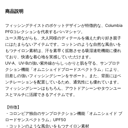
商品説明
フィッシングテイストのポケットデザインが特徴的な、Columbia
PFGコレクションを代表するバハマシャツ。
ユース用ながらも、大人同様のディテールを備えた釣り好き親子
にはたまらないアイテムです。コットンのような自然な風合いを
もつナイロン素材は、汗を素早く拡散させる吸湿速乾機能に優れ
ており、快適な着心地を実感していただけます。
UV-A、UV-Bの強い紫外線からしっかりと肌を守る、サンプロテ
クション機能「オムニシェイドブロードスペクトラム」により、
日差しの強いフィッシングシーンをサポート。また、背面にはベ
ンチレーションを配置しているため、通気性にも優れています。
フィッシングシーンはもちろん、アウトドアシーンやタウンユー
スとマルチに活躍できるアイテムです。
【特徴】
・コロンビア独自のサンプロテクション機能「オムニシェイド ブ
ロードサンスペクトラム」UPF50
・コットンのような風合いをもつナイロン素材