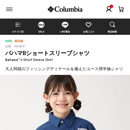
カテゴリ別
SALE
LINE通知
お気に入り
商品検索
KIDS
紫外線
品番 :
AB3841
バハマⅡショートスリーブシャツ
Bahama™ II Short Sleeve Shirt
大人同様のフィッシングディテールを備えたユース用半袖シャツ