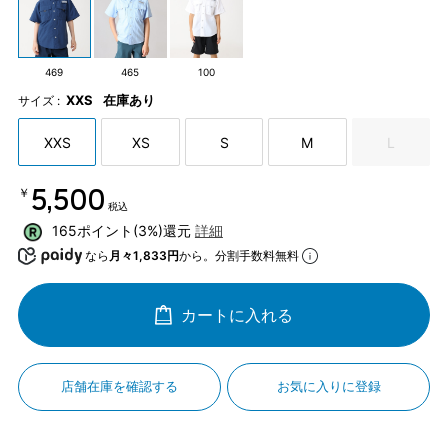
469
465
100
XXS
在庫あり
サイズ :
XXS
XS
S
M
L
￥5,500
税込
165ポイント(3%)還元
詳細
なら
月々1,833円
から。分割手数料無料
カートに入れる
店舗在庫を確認する
お気に入りに登録