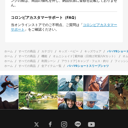
ングの際は、商品の値札を外し、納品伝票に金額を記載しておりませ
ん。
コロンビアカスタマーサポート（FAQ）
当オンラインストアでのご不明点、ご質問は「
コロンビアカスタマー
サポート
」をご確認ください。
ホーム
すべての商品
カテゴリ
キッズ・ベビー
キッズウェア
バハマⅡショー
ホーム
すべての商品
機能
オムニシェイド│紫外線（日焼け対策/UVカット）
オ
ホーム
すべての商品
利用シーン
アウトドア│キャンプ・フェス・釣り
フィッシ
ホーム
すべての商品
全アイテム一覧
バハマⅡショートスリーブシャツ
twitter
facebook
instagram
line
youtube