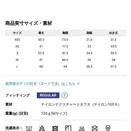
商品実寸サイズ・素材
サイズ
着丈
胸囲
肩幅
ゆき丈
XXS
45.5
73.5
31.5
31.5
XS
51
77.5
33
33.5
S
53.5
81.5
34.5
35.5
M
61
86.5
36
38
L
66
94
38.5
41.5
着用者ボディの目安（ヌード寸法）はこちら
フィッティング
REGULAR
素材
ナイロンテクスチャードタフタ（ナイロン100％）
重量(g) (目安)
130ｇ[Mサイズ]
洗濯表示：