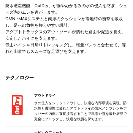
防水透湿機能「OutDry」が雨やぬかるみの水の侵入を防ぎ、シュ
ーズ内のムレを逃がします。
OMNI-MAXシステムと肉厚のクッションが着地時の衝撃を吸収
し、足への負担を抑えやすい設計。
アダプトトラックスのアウトソールが濡れた路面や泥道を捉え、
安定したハイクを支えます。
低山ハイクや日帰りトレッキングに、軽量パンツと合わせて、濡
れた山道でもスムーズな足運びを支えます。
テクノロジー
アウトドライ
水の侵入をシャットアウトし、快適な内部環境を実現。防
水性と透湿性に優れたアウトドライの防水メンブレンをア
ッパーの内側に直接接着することで風雨や雪を最外層部で
完全にブロックし、快適な状態を保ちます。
ナビックフィット