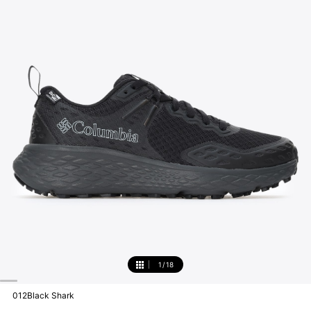
1
/
18
1
012Black Shark