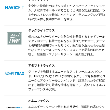
安全性と快適性の向上を実現したアッパーフィットシステ
ム。舟状骨でホールドすることにより踵を安全に固定、つ
ま先のストレスを軽減。ハイキング、ランニングなど行動
時の安全性と快適性の向上を実現。
テックライトプラス
優れたエナジーリターンと耐久性を発揮するミッドソール
テクノロジー。軽量でありながら優れたエナジーリターン
と長時間の使用でもへたりにくい耐久性をあわせもった新
たなミッドソールマテリアル。コロンビア従来のEVAと比
較し、軽量性・エナジーリターン・耐久性が向上。
アダプトトラックス
グリップを発揮するユニークなアウトソールコンバウン
ド。DRYだけでなくWETな環境でもグリップを発揮するユ
ニークなアウトソールコンパウンド。計算されたラグ配置
により地面に対し最適な接地を可能にし、高いトレイルパ
フォーマンスを実現。
オムニマックス
エネルギーリターンで得られる反発性、適応性の高いクッ