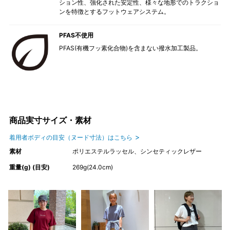
ション性、強化された安定性、様々な地形でのトラクショ
ンを特徴とするフットウェアシステム。
PFAS不使用
PFAS(有機フッ素化合物)を含まない撥水加工製品。
商品実寸サイズ・素材
着用者ボディの目安（ヌード寸法）はこちら
素材
ポリエステルラッセル、シンセティックレザー
重量(g) (目安)
269g(24.0cm)