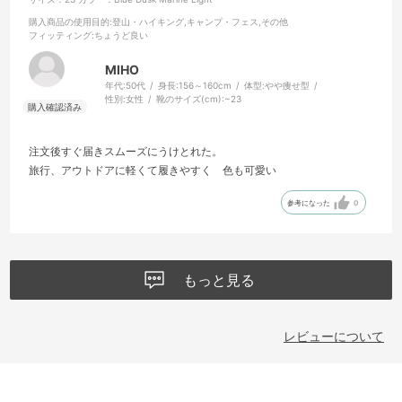
購入商品の使用目的
:登山・ハイキング,キャンプ・フェス,その他
フィッティング
:ちょうど良い
MIHO
年代:
50代
身長:
156～160cm
体型:
やや痩せ型
性別:
女性
靴のサイズ(cm):
~23
注文後すぐ届きスムーズにうけとれた。
旅行、アウトドアに軽くて履きやすく 色も可愛い
参考になった
0
もっと見る
レビューについて