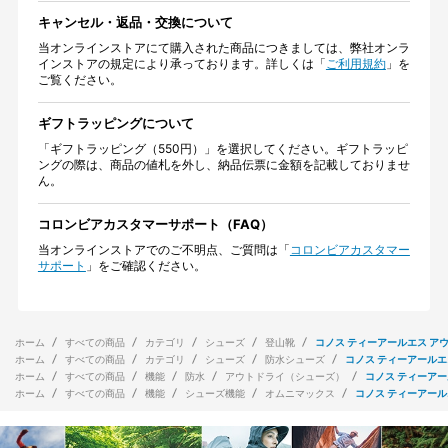
キャンセル・返品・交換について
当オンラインストアにて購入された商品につきましては、弊社オンラ
インストアの規定により承っております。詳しくは「
ご利用規約
」を
ご覧ください。
ギフトラッピングについて
「ギフトラッピング（550円）」を選択してください。ギフトラッピ
ングの際は、商品の値札を外し、納品伝票に金額を記載しておりませ
ん。
コロンビアカスタマーサポート（FAQ）
当オンラインストアでのご不明点、ご質問は「
コロンビアカスタマー
サポート
」をご確認ください。
ホーム
すべての商品
カテゴリ
シューズ
登山靴
コノス ティーアールエス ア
ホーム
すべての商品
カテゴリ
シューズ
防水シューズ
コノス ティーアールエ
ホーム
すべての商品
機能
防水
アウトドライ（シューズ）
コノス ティーアー
ホーム
すべての商品
機能
シューズ機能
オムニマックス
コノス ティーアール