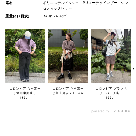
素材
ポリエステルメッシュ、PUコーテッドレザー、シン
セティックレザー
重量(g) (目安)
340g(24.0cm)
コロンビア ららぽー
コロンビア ららぽー
コロンビア グランベ
と愛知東郷店
と富士見店
155cm
リーパーク店
155cm
155cm
powered by