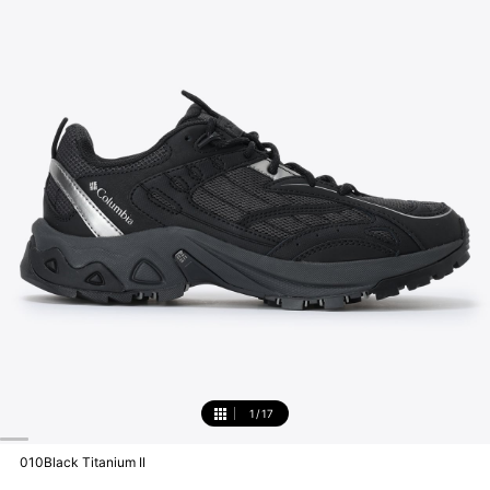
1
/
17
1
010Black Titanium II