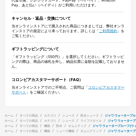
代金引換、クレジットカード、PayPay（ペイペイ）、Amazon
Pay、あと払い（ペイディ）がご利用いただけます。
キャンセル・返品・交換について
当オンラインストアにて購入された商品につきましては、弊社オンラ
インストアの規定により承っております。詳しくは「
ご利用規約
」を
ご覧ください。
ギフトラッピングについて
「ギフトラッピング（550円）」を選択してください。ギフトラッピ
ングの際は、商品の値札を外し、納品伝票に金額を記載しておりませ
ん。
コロンビアカスタマーサポート（FAQ）
当オンラインストアでのご不明点、ご質問は「
コロンビアカスタマー
サポート
」をご確認ください。
ホーム
すべての商品
カテゴリ
シューズ
防水シューズ
ジャワ ウォータープル
ホーム
すべての商品
カテゴリ
シューズ
ライフスタイル
ジャワ ウォータープ
ホーム
すべての商品
機能
防水
オムニテック
ジャワ ウォータープルーフ(ウ
ホーム
すべての商品
機能
シューズ機能
オムニグリップ
ジャワ ウォータープ