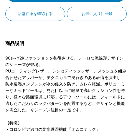
店舗在庫を確認する
お気に入りに登録
商品説明
90s～Y2Kファッションを彷彿させる、レトロな流線形デザイン
のシューズが登場。
PUコーティングレザー、シンセティックレザー、メッシュを組み
合わせたアッパーが、テクニカルで奥行きのある表情を演出し、
防水透湿メンブレンが水の侵入を防ぎ、ムレを軽減。ボリューミ
ーなミッドソールは、見た目以上に軽量で高いクッション性を誇
り、様々な路面環境に順応するアウトソールには、フィールドに
適したこだわりのラグパターンを配置するなど、デザインと機能
を両立した、今シーズン注目の一足です。
【特徴】
・コロンビア独自の防水透湿機能「オムニテック」