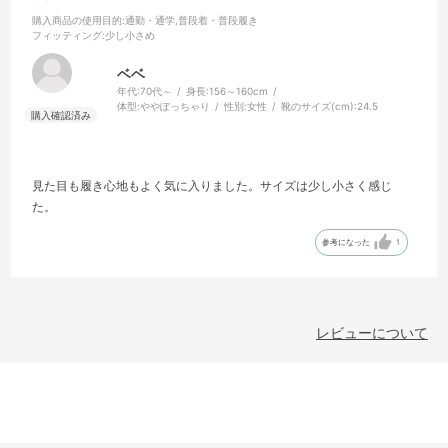
購入商品の使用目的
:通勤・通学,普段着・普段履き
フィッティング
:少し小さめ
ベベ
年代:
70代～
身長:
156～160cm
体型:
ややぽっちゃり
性別:
女性
靴のサイズ(cm):
24.5
見た目も履き心地もよく気に入りました。サイズは少し小さく感じ
た。
参考になった
1
レビューについて