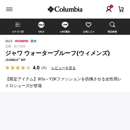
カテゴリ別
SALE
LINE通知
お気に入り
商品検索
SALE
WOMENS
防水
品番 :
BL7334
ジャワ ウォータープルーフ(ウィメンズ)
JAAWAA™ WP
4.0
（1）
レビューを見る
【限定アイテム】90s～Y2Kファッションを彷彿させる女性用レ
トロシューズが登場