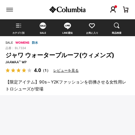
カテゴリ別
SALE
LINE通知
お気に入り
商品検索
SALE
WOMENS
防水
品番 :
BL7334
ジャワ ウォータープルーフ(ウィメンズ)
JAAWAA™ WP
4.0
（1）
レビューを見る
【限定アイテム】90s～Y2Kファッションを彷彿させる女性用レ
トロシューズが登場