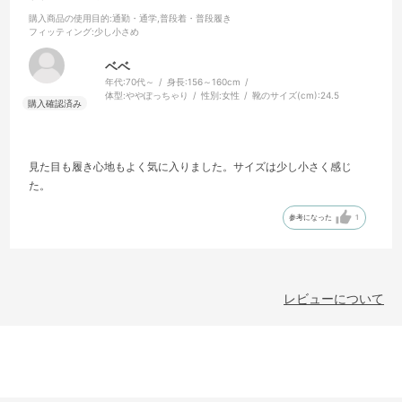
購入商品の使用目的
:通勤・通学,普段着・普段履き
フィッティング
:少し小さめ
ベベ
年代:
70代～
身長:
156～160cm
体型:
ややぽっちゃり
性別:
女性
靴のサイズ(cm):
24.5
見た目も履き心地もよく気に入りました。サイズは少し小さく感じ
た。
参考になった
1
レビューについて