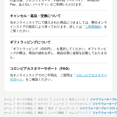
代金引換、クレジットカード、PayPay（ペイペイ）、Amazon
Pay、あと払い（ペイディ）がご利用いただけます。
キャンセル・返品・交換について
当オンラインストアにて購入された商品につきましては、弊社オンラ
インストアの規定により承っております。詳しくは「
ご利用規約
」を
ご覧ください。
ギフトラッピングについて
「ギフトラッピング（550円）」を選択してください。ギフトラッピ
ングの際は、商品の値札を外し、納品伝票に金額を記載しておりませ
ん。
コロンビアカスタマーサポート（FAQ）
当オンラインストアでのご不明点、ご質問は「
コロンビアカスタマー
サポート
」をご確認ください。
ホーム
すべての商品
カテゴリ
シューズ
防水シューズ
ジャワ ウォータープル
ホーム
すべての商品
カテゴリ
シューズ
ライフスタイル
ジャワ ウォータープ
ホーム
すべての商品
機能
防水
オムニテック
ジャワ ウォータープルーフ(ウ
ホーム
すべての商品
機能
シューズ機能
オムニグリップ
ジャワ ウォータープ