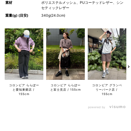
素材
ポリエステルメッシュ、PUコーテッドレザー、シン
セティックレザー
重量(g) (目安)
340g(24.0cm)
コロンビア ららぽー
コロンビア ららぽー
コロンビア グランベ
と愛知東郷店
と富士見店
155cm
リーパーク店
155cm
155cm
powered by