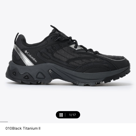
1
/
17
1
010Black Titanium II