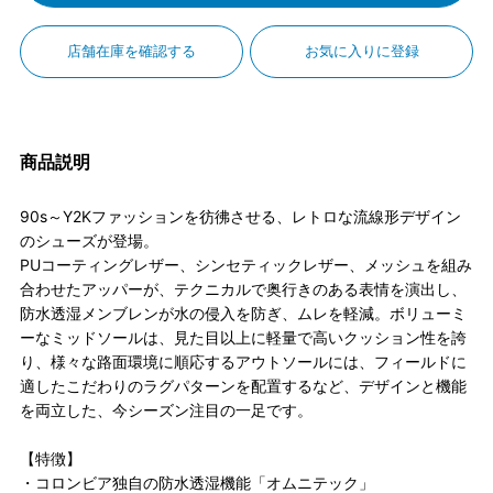
店舗在庫を確認する
お気に入りに登録
商品説明
90s～Y2Kファッションを彷彿させる、レトロな流線形デザイン
のシューズが登場。
PUコーティングレザー、シンセティックレザー、メッシュを組み
合わせたアッパーが、テクニカルで奥行きのある表情を演出し、
防水透湿メンブレンが水の侵入を防ぎ、ムレを軽減。ボリューミ
ーなミッドソールは、見た目以上に軽量で高いクッション性を誇
り、様々な路面環境に順応するアウトソールには、フィールドに
適したこだわりのラグパターンを配置するなど、デザインと機能
を両立した、今シーズン注目の一足です。
【特徴】
・コロンビア独自の防水透湿機能「オムニテック」