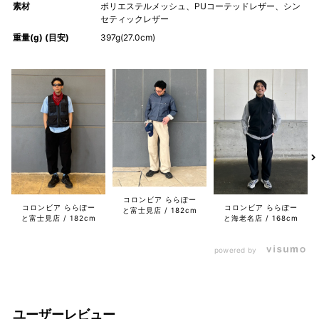
素材
ポリエステルメッシュ、PUコーテッドレザー、シン
セティックレザー
重量(g) (目安)
397g(27.0cm)
コロンビア ららぽー
コロンビア ららぽー
コロンビア ららぽー
と富士見店
182cm
と富士見店
182cm
と海老名店
168cm
powered by
ユーザーレビュー