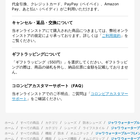
代金引換、クレジットカード、PayPay（ペイペイ）、Amazon
Pay、あと払い（ペイディ）がご利用いただけます。
キャンセル・返品・交換について
当オンラインストアにて購入された商品につきましては、弊社オンラ
インストアの規定により承っております。詳しくは「
ご利用規約
」を
ご覧ください。
ギフトラッピングについて
「ギフトラッピング（550円）」を選択してください。ギフトラッピ
ングの際は、商品の値札を外し、納品伝票に金額を記載しておりませ
ん。
コロンビアカスタマーサポート（FAQ）
当オンラインストアでのご不明点、ご質問は「
コロンビアカスタマー
サポート
」をご確認ください。
ホーム
すべての商品
カテゴリ
シューズ
防水シューズ
ジャワ ウォータープル
ホーム
すべての商品
カテゴリ
シューズ
ライフスタイル
ジャワ ウォータープ
ホーム
すべての商品
機能
防水
オムニテック
ジャワ ウォータープルーフ(メン
ホーム
すべての商品
機能
シューズ機能
オムニグリップ
ジャワ ウォータープ