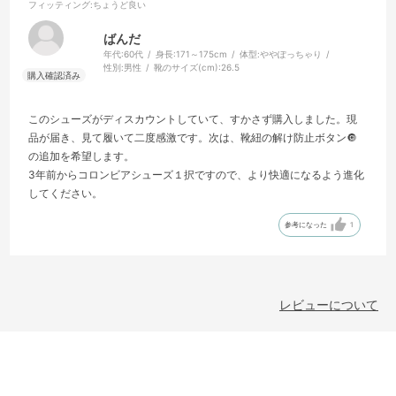
フィッティング
:ちょうど良い
ばんだ
年代:
60代
身長:
171～175cm
体型:
ややぽっちゃり
性別:
男性
靴のサイズ(cm):
26.5
このシューズがディスカウントしていて、すかさず購入しました。現
品が届き、見て履いて二度感激です。次は、靴紐の解け防止ボタン🔘
の追加を希望します。
3年前からコロンビアシューズ１択ですので、より快適になるよう進化
してください。
参考になった
1
レビューについて