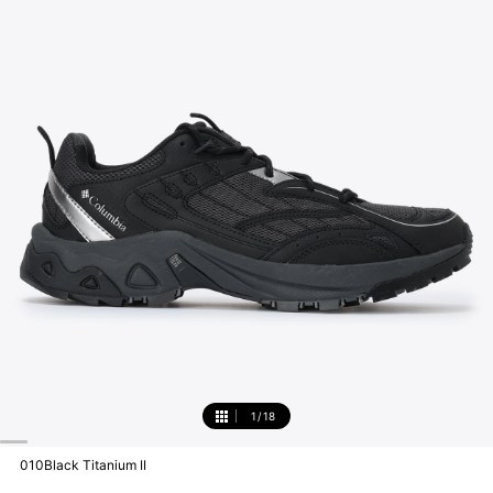
1
/
18
1
010Black Titanium II