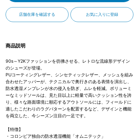
店舗在庫を確認する
お気に入りに登録
商品説明
90s～Y2Kファッションを彷彿させる、レトロな流線形デザイン
のシューズが登場。
PUコーティングレザー、シンセティックレザー、メッシュを組み
合わせたアッパーが、テクニカルで奥行きのある表情を演出し、
防水透湿メンブレンが水の侵入を防ぎ、ムレを軽減。ボリューミ
ーなミッドソールは、見た目以上に軽量で高いクッション性を誇
り、様々な路面環境に順応するアウトソールには、フィールドに
適したこだわりのラグパターンを配置するなど、デザインと機能
を両立した、今シーズン注目の一足です。
【特徴】
・コロンビア独自の防水透湿機能「オムニテック」