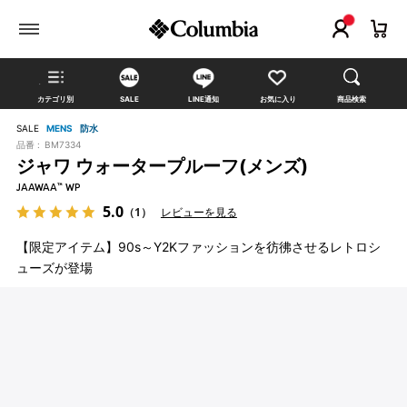
カテゴリ別
SALE
LINE通知
お気に入り
商品検索
SALE
MENS
防水
品番 :
BM7334
ジャワ ウォータープルーフ(メンズ)
JAAWAA™ WP
5.0
（1）
レビューを見る
【限定アイテム】90s～Y2Kファッションを彷彿させるレトロシ
ューズが登場