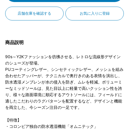
店舗在庫を確認する
お気に入りに登録
商品説明
90s～Y2Kファッションを彷彿させる、レトロな流線形デザイン
のシューズが登場。
PUコーティングレザー、シンセティックレザー、メッシュを組み
合わせたアッパーが、テクニカルで奥行きのある表情を演出し、
防水透湿メンブレンが水の侵入を防ぎ、ムレを軽減。ボリューミ
ーなミッドソールは、見た目以上に軽量で高いクッション性を誇
り、様々な路面環境に順応するアウトソールには、フィールドに
適したこだわりのラグパターンを配置するなど、デザインと機能
を両立した、今シーズン注目の一足です。
【特徴】
・コロンビア独自の防水透湿機能「オムニテック」