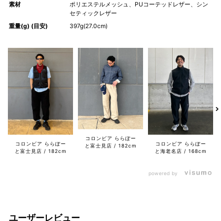
素材
ポリエステルメッシュ、PUコーテッドレザー、シン
セティックレザー
重量(g) (目安)
397g(27.0cm)
コロンビア ららぽー
コロンビア ららぽー
コロンビア ららぽー
と富士見店
182cm
と富士見店
182cm
と海老名店
168cm
powered by
ユーザーレビュー