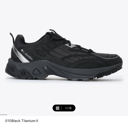
1
/
18
1
010Black Titanium II