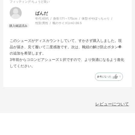
フィッティング
:ちょうど良い
ばんだ
年代:
60代
身長:
171～175cm
体型:
ややぽっちゃり
性別:
男性
靴のサイズ(cm):
26.5
このシューズがディスカウントしていて、すかさず購入しました。現
品が届き、見て履いて二度感激です。次は、靴紐の解け防止ボタン🔘
の追加を希望します。
3年前からコロンビアシューズ１択ですので、より快適になるよう進化
してください。
参考になった
1
レビューについて