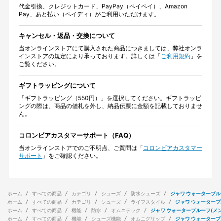
代金引換、クレジットカード、PayPay（ペイペイ）、Amazon
Pay、あと払い（ペイディ）がご利用いただけます。
キャンセル・返品・交換について
当オンラインストアにて購入された商品につきましては、弊社オンラ
インストアの規定により承っております。詳しくは「
ご利用規約
」を
ご覧ください。
ギフトラッピングについて
「ギフトラッピング（550円）」を選択してください。ギフトラッピ
ングの際は、商品の値札を外し、納品伝票に金額を記載しておりませ
ん。
コロンビアカスタマーサポート（FAQ）
当オンラインストアでのご不明点、ご質問は「
コロンビアカスタマー
サポート
」をご確認ください。
ホーム
すべての商品
カテゴリ
シューズ
防水シューズ
ジャワ ウォータープル
ホーム
すべての商品
カテゴリ
シューズ
ライフスタイル
ジャワ ウォータープ
ホーム
すべての商品
機能
防水
オムニテック
ジャワ ウォータープルーフ(メン
ホーム
すべての商品
機能
シューズ機能
オムニグリップ
ジャワ ウォータープ