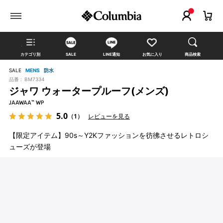
カテゴリ別
SALE
LINE通知
お気に入り
商品検索
SALE
MENS
防水
品番 :
BM7334
ジャワ ウォータープルーフ(メンズ)
JAAWAA™ WP
5.0
（1）
レビューを見る
【限定アイテム】90s～Y2Kファッションを彷彿させるレトロシ
ューズが登場