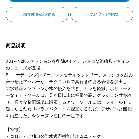
店舗在庫を確認する
お気に入りに登録
商品説明
90s～Y2Kファッションを彷彿させる、レトロな流線形デザイン
のシューズが登場。
PUコーティングレザー、シンセティックレザー、メッシュを組み
合わせたアッパーが、テクニカルで奥行きのある表情を演出し、
防水透湿メンブレンが水の侵入を防ぎ、ムレを軽減。ボリューミ
ーなミッドソールは、見た目以上に軽量で高いクッション性を誇
り、様々な路面環境に順応するアウトソールには、フィールドに
適したこだわりのラグパターンを配置するなど、デザインと機能
を両立した、今シーズン注目の一足です。
【特徴】
・コロンビア独自の防水透湿機能「オムニテック」