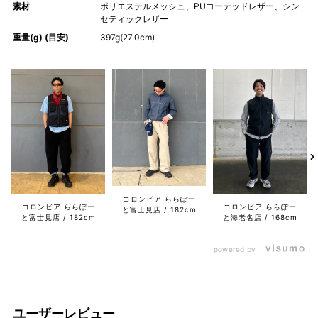
素材
ポリエステルメッシュ、PUコーテッドレザー、シン
セティックレザー
重量(g) (目安)
397g(27.0cm)
コロンビア ららぽー
コロンビア ららぽー
コロンビア ららぽー
と富士見店
182cm
と富士見店
182cm
と海老名店
168cm
powered by
ユーザーレビュー