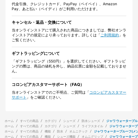
代金引換、クレジットカード、PayPay（ペイペイ）、Amazon
Pay、あと払い（ペイディ）がご利用いただけます。
キャンセル・返品・交換について
当オンラインストアにて購入された商品につきましては、弊社オンラ
インストアの規定により承っております。詳しくは「
ご利用規約
」を
ご覧ください。
ギフトラッピングについて
「ギフトラッピング（550円）」を選択してください。ギフトラッピ
ングの際は、商品の値札を外し、納品伝票に金額を記載しておりませ
ん。
コロンビアカスタマーサポート（FAQ）
当オンラインストアでのご不明点、ご質問は「
コロンビアカスタマー
サポート
」をご確認ください。
ホーム
すべての商品
カテゴリ
シューズ
防水シューズ
ジャワ ウォータープル
ホーム
すべての商品
カテゴリ
シューズ
ライフスタイル
ジャワ ウォータープ
ホーム
すべての商品
機能
防水
オムニテック
ジャワ ウォータープルーフ(メン
ホーム
すべての商品
機能
シューズ機能
オムニグリップ
ジャワ ウォータープ