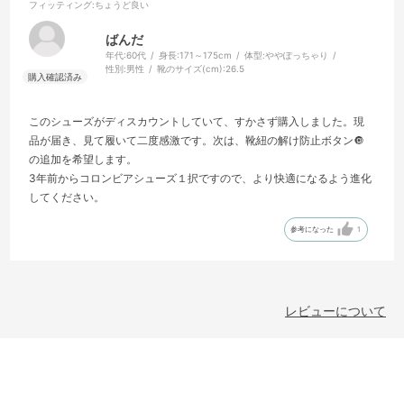
フィッティング
:ちょうど良い
ばんだ
年代:
60代
身長:
171～175cm
体型:
ややぽっちゃり
性別:
男性
靴のサイズ(cm):
26.5
このシューズがディスカウントしていて、すかさず購入しました。現
品が届き、見て履いて二度感激です。次は、靴紐の解け防止ボタン🔘
の追加を希望します。
3年前からコロンビアシューズ１択ですので、より快適になるよう進化
してください。
参考になった
1
レビューについて