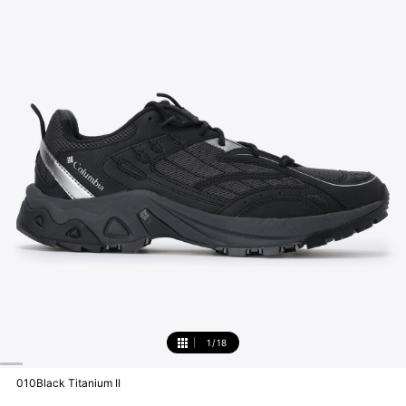
1
/
18
1
010Black Titanium II