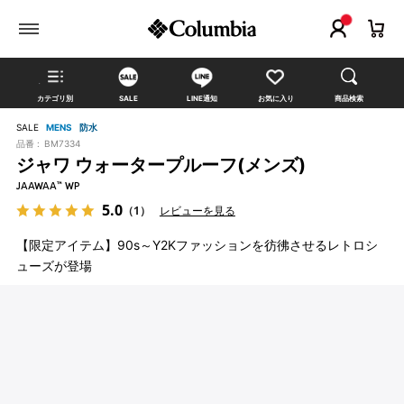
カテゴリ別
SALE
LINE通知
お気に入り
商品検索
SALE
MENS
防水
品番 :
BM7334
ジャワ ウォータープルーフ(メンズ)
JAAWAA™ WP
5.0
（1）
レビューを見る
【限定アイテム】90s～Y2Kファッションを彷彿させるレトロシ
ューズが登場