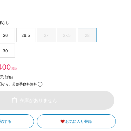
庫なし
26
26.5
27
27.5
28
30
,400
税込
還元
詳細
円
から。分割手数料無料
在庫がありません
確認する
お気に入り登録