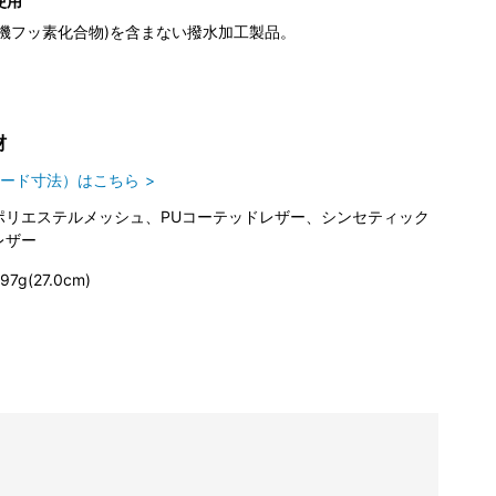
使用
(有機フッ素化合物)を含まない撥水加工製品。
材
ード寸法）はこちら
ポリエステルメッシュ、PUコーテッドレザー、シンセティック
レザー
97g(27.0cm)