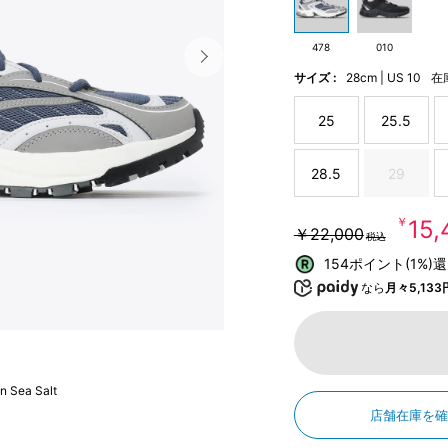
478
010
サイズ :
28cm | US 10
在
25
25.5
28.5
29
￥15
￥22,000
税込
154ポイント(1%)
なら
月々5,133
n Sea Salt
店舗在庫を