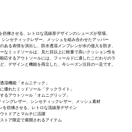
ョンを彷彿させる、レトロな流線形デザインのシューズが登場。
、シンセティックレザー、メッシュを組み合わせたアッパー
のある表情を演出し、防水透湿メンブレンが水の侵入を防ぎ、
ーなミッドソールは、見た目以上に軽量で高いクッション性を
順応するアウトソールには、フィールドに適したこだわりのラ
ビア あみ
コロンビア らら
コロンビア らら
ど、デザインと機能を両立した、今シーズン注目の一足です。
コ
ミアム・ア
ぽーと海老名店
ぽーと海老名店
キ
レット店
透湿機能「オムニテック」
に優れたミッドソール「テックライト」
するアウトソール「オムニグリップ」
ティングレザー、シンセティックレザー、メッシュ素材
ションを彷彿させる、レトロな流線形デザイン
ウトドアとマルチに活躍
ストア限定で展開されるアイテム