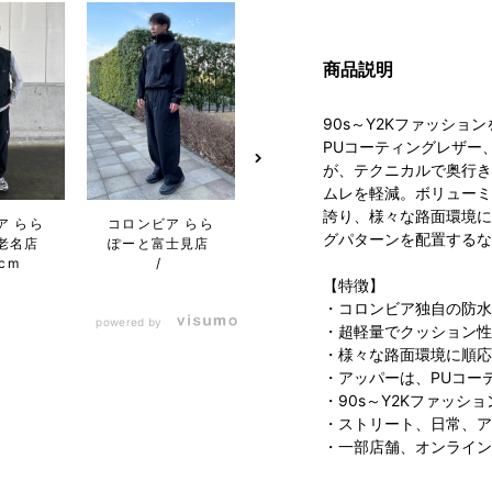
商品説明
90s～Y2Kファッシ
PUコーティングレザー
が、テクニカルで奥行き
ムレを軽減。ボリューミ
誇り、様々な路面環境に
ア らら
コロンビア らら
コロンビア トナ
コロン
グパターンを配置するな
老名店
ぽーと富士見店
リエつくばスク
プレ
8cm
エア店
ウト
【特徴】
・コロンビア独自の防水
powered by
・超軽量でクッション性
・様々な路面環境に順応
・アッパーは、PUコー
・90s～Y2Kファッ
・ストリート、日常、ア
・一部店舗、オンライン