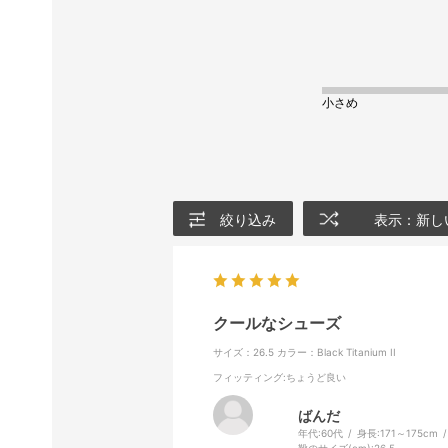
小さめ
絞り込み
表示：新し
クールなシューズ
サイズ：26.5
カラー：Black Titanium II
フィッティング
:ちょうど良い
ばんだ
年代:
60代
身長:
171～175cm
靴のサイズ(cm):
26.5