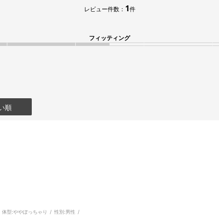
1
レビュー件数：
件
フィッティング
い順
体型:
ややぽっちゃり
性別:
男性