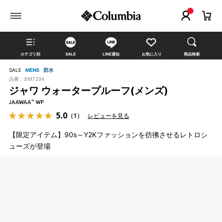
カテゴリ別
SALE
LINE通知
お気に入り
商品検索
SALE
MENS
防水
品番 :
BM7334
ジャワ ウォータープルーフ(メンズ)
JAAWAA™ WP
5.0
（1）
レビューを見る
【限定アイテム】90s～Y2Kファッションを彷彿させるレトロシ
ューズが登場