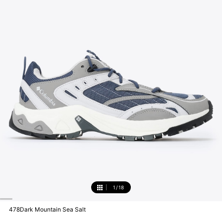
1
/
18
1
478Dark Mountain Sea Salt