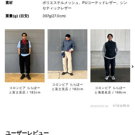
素材
ポリエステルメッシュ、PUコーテッドレザー、シン
セティックレザー
重量(g) (目安)
397g(27.0cm)
コロンビア ららぽー
コロンビア ららぽー
コロンビア ららぽー
と富士見店
182cm
と富士見店
182cm
と海老名店
168cm
powered by
ユーザーレビュー