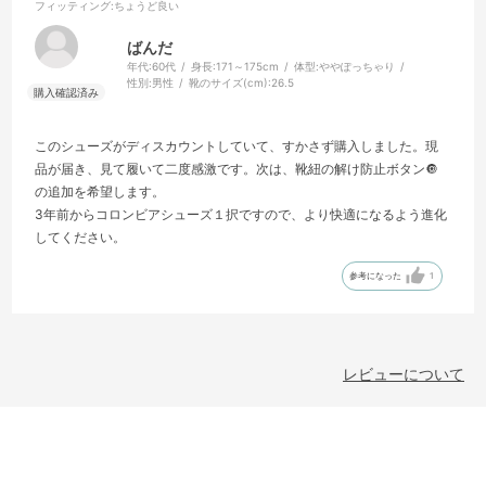
フィッティング
:ちょうど良い
ばんだ
年代:
60代
身長:
171～175cm
体型:
ややぽっちゃり
性別:
男性
靴のサイズ(cm):
26.5
このシューズがディスカウントしていて、すかさず購入しました。現
品が届き、見て履いて二度感激です。次は、靴紐の解け防止ボタン🔘
の追加を希望します。
3年前からコロンビアシューズ１択ですので、より快適になるよう進化
してください。
参考になった
1
レビューについて