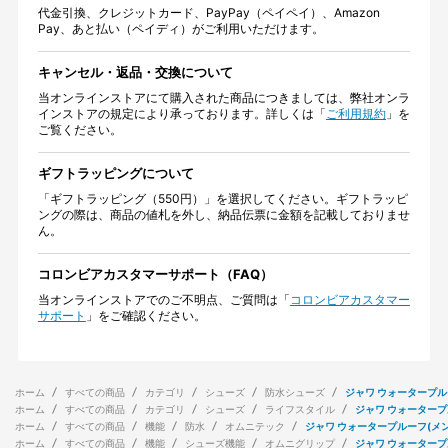
代金引換、クレジットカード、PayPay（ペイペイ）、Amazon
Pay、あと払い（ペイディ）がご利用いただけます。
キャンセル・返品・交換について
当オンラインストアにて購入された商品につきましては、弊社オンラ
インストアの規定により承っております。詳しくは「
ご利用規約
」を
ご覧ください。
ギフトラッピングについて
「ギフトラッピング（550円）」を選択してください。ギフトラッピ
ングの際は、商品の値札を外し、納品伝票に金額を記載しておりませ
ん。
コロンビアカスタマーサポート（FAQ）
当オンラインストアでのご不明点、ご質問は「
コロンビアカスタマー
サポート
」をご確認ください。
ホーム
すべての商品
カテゴリ
シューズ
防水シューズ
ジャワ ウォータープル
ホーム
すべての商品
カテゴリ
シューズ
ライフスタイル
ジャワ ウォータープ
ホーム
すべての商品
機能
防水
オムニテック
ジャワ ウォータープルーフ(メン
ホーム
すべての商品
機能
シューズ機能
オムニグリップ
ジャワ ウォータープ