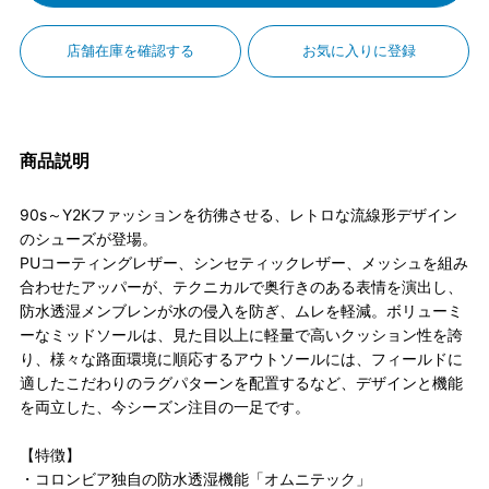
店舗在庫を確認する
お気に入りに登録
商品説明
90s～Y2Kファッションを彷彿させる、レトロな流線形デザイン
のシューズが登場。
PUコーティングレザー、シンセティックレザー、メッシュを組み
合わせたアッパーが、テクニカルで奥行きのある表情を演出し、
防水透湿メンブレンが水の侵入を防ぎ、ムレを軽減。ボリューミ
ーなミッドソールは、見た目以上に軽量で高いクッション性を誇
り、様々な路面環境に順応するアウトソールには、フィールドに
適したこだわりのラグパターンを配置するなど、デザインと機能
を両立した、今シーズン注目の一足です。
【特徴】
・コロンビア独自の防水透湿機能「オムニテック」