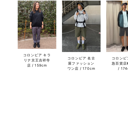
コロンビア キラ
コロンビア 名古
コロンビ
リナ京王吉祥寺
屋ファッション
急百貨店
店
159cm
ワン店
170cm
17