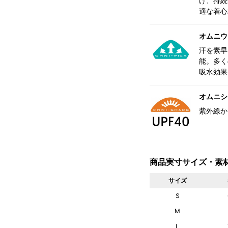
げ、持続
適な着心
オムニウ
汗を素早
能。多く
吸水効果
オムニシェ
紫外線か
商品実寸サイズ・素
サイズ
S
M
L