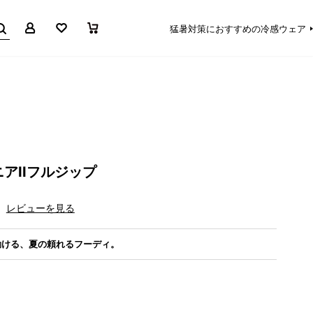
マイページ
お気に入り
買い物かご
猛暑対策におすすめの冷感ウェア
アIIフルジップ
レビューを見る
動ける、夏の頼れるフーディ。