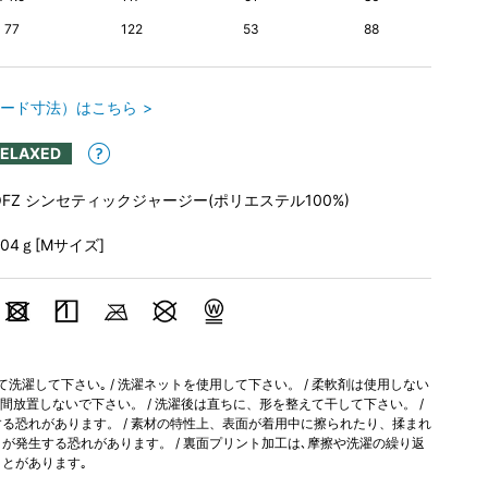
77
122
53
88
ード寸法）はこちら
RELAXED
OFZ シンセティックジャージー(ポリエステル100%)
304ｇ[Mサイズ]
洗濯して下さい｡ / 洗濯ネットを使用して下さい。 / 柔軟剤は使用しない
時間放置しないで下さい。 / 洗濯後は直ちに、形を整えて干して下さい。 /
る恐れがあります。 / 素材の特性上、表面が着用中に擦られたり、揉まれ
が発生する恐れがあります。 / 裏面プリント加工は､摩擦や洗濯の繰り返
とがあります｡