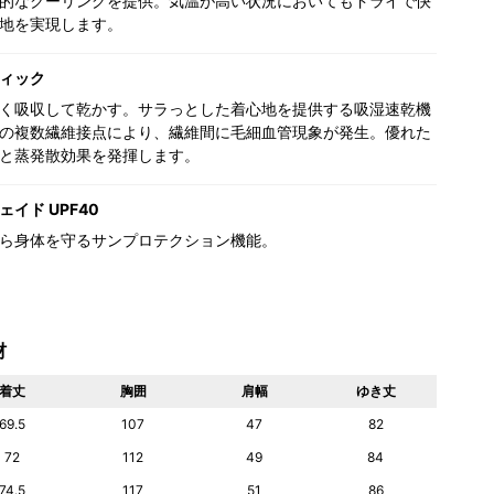
的なクーリングを提供。気温が高い状況においてもドライで快
地を実現します。
ィック
く吸収して乾かす。サラっとした着心地を提供する吸湿速乾機
の複数繊維接点により、繊維間に毛細血管現象が発生。優れた
と蒸発散効果を発揮します。
イド UPF40
ら身体を守るサンプロテクション機能。
材
着丈
胸囲
肩幅
ゆき丈
69.5
107
47
82
72
112
49
84
74.5
117
51
86