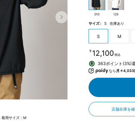
010
125
サイズ :
S
在庫あり
S
M
￥12,100
税込
363ポイント(3%)
なら
月々4,033
店舗在庫を
m 着用サイズ：M