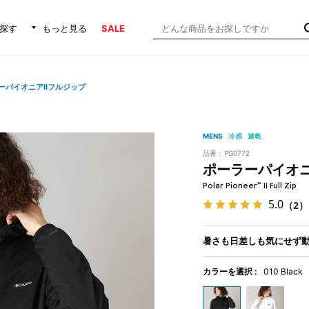
探す
もっと見る
SALE
ーパイオニアIIフルジップ
MENS
冷感
速乾
品番 :
PG0772
ポーラーパイオニ
Polar Pioneer™ II Full Zip
5.0
（2）
暑さも日差しも気にせず
カラーを選択 :
010 Black