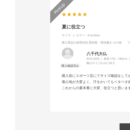
夏に役立つ
サイズ：L
カラー：Everblue
購入商品の使用目的
:普段着・普段履き,その他
八千代大仏
年代:
50代
身長:
176～180cm
靴のサイズ(cm):
28.5
購入前にスポーツ店にてサイズ確認をして
着心地が大変よく、汗をかいてもベタベタ
これからの夏本番に大変、役立つと思いま