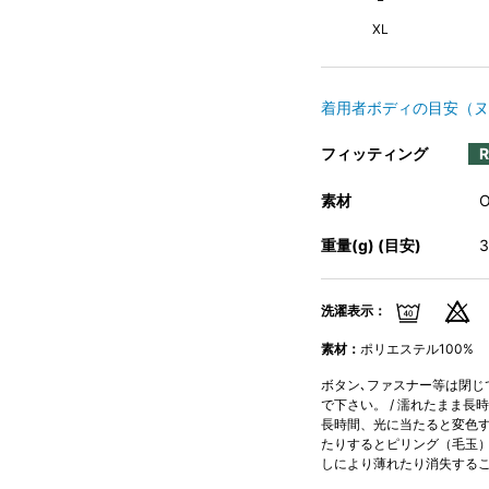
XL
着用者ボディの目安（ヌ
フィッティング
素材
重量(g) (目安)
洗濯表示：
素材：
ポリエステル100%
ボタン､ファスナー等は閉じて
で下さい。 / 濡れたまま長
長時間、光に当たると変色す
たりするとピリング（毛玉）
しにより薄れたり消失するこ