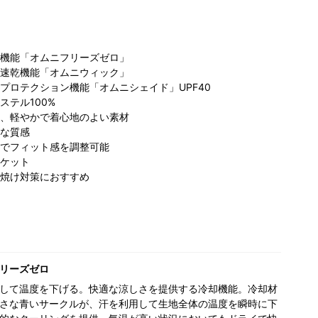
機能「オムニフリーズゼロ」
速乾機能「オムニウィック」
プロテクション機能「オムニシェイド」UPF40
ステル100%
、軽やかで着心地のよい素材
な質感
コロンビア 土岐
ビア グラ
コロンビア キャ
でフィット感を調整可能
プレミアム・ア
コ
オ立川店
ナルシティOPA
ケット
ウトレット店
ぽ
155cm
店
162cm
159cm
焼け対策におすすめ
リーズゼロ
して温度を下げる。快適な涼しさを提供する冷却機能。冷却材
さな青いサークルが、汗を利用して生地全体の温度を瞬時に下