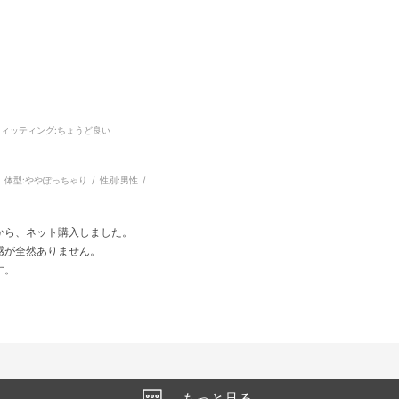
フィッティング
:ちょうど良い
体型:
ややぽっちゃり
性別:
男性
から、ネット購入しました。
感が全然ありません。
す。
もっと見る