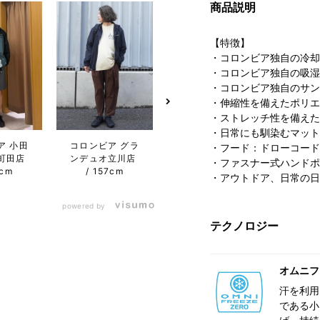
商品説明
【特徴】
・コロンビア独自の冷却
・コロンビア独自の吸湿
・コロンビア独自のサン
・伸縮性を備えたポリエ
・ストレッチ性を備えた
・日常にも馴染むマット
コロンビア らら
ア 小田
コロンビア グラ
コロン
・フード：ドローコード
ぽーと沼津店
町田店
ンデュオ立川店
ンデュ
・ファスナー式ハンドポ
175cm
4cm
157cm
・アウトドア、日常の日
powered by
テクノロジー
オムニフ
汗を利用
である小