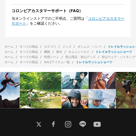
コロンビアカスタマーサポート（FAQ）
当オンラインストアでのご不明点、ご質問は「
コロンビアカスタマー
サポート
」をご確認ください。
ホーム
すべての商品
カテゴリ
メンズ
ボトムス・パンツ
トレイルラッシュシ
ホーム
すべての商品
機能
撥水
オムニシールド
トレイルラッシュショーツ
ホーム
すべての商品
利用シーン
登山用品・登山グッズ
登山ウェア・ハイキング
ホーム
すべての商品
SALEアイテム一覧
トレイルラッシュショーツ
twitter
facebook
instagram
line
youtube