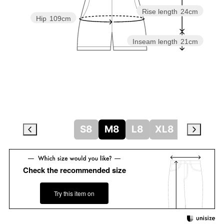
Rise length
24cm
Hip
109cm
Inseam length
21cm
S8
M8
L8
XL8
Check the recommended size
Try this item on