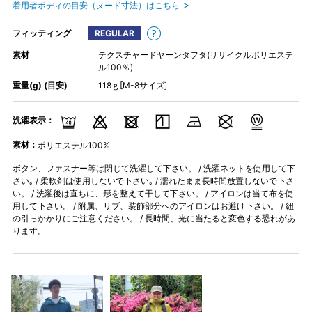
着用者ボディの目安（ヌード寸法）はこちら
フィッティング
REGULAR
素材
テクスチャードヤーンタフタ(リサイクルポリエステ
ル100％)
重量(g) (目安)
118ｇ[M-8サイズ]
洗濯表示：
素材：
ポリエステル100%
ボタン、ファスナー等は閉じて洗濯して下さい。 / 洗濯ネットを使用して下
さい｡ / 柔軟剤は使用しないで下さい｡ / 濡れたまま長時間放置しないで下さ
い。 / 洗濯後は直ちに、形を整えて干して下さい。 / アイロンは当て布を使
用して下さい。 / 附属、リブ、装飾部分へのアイロンはお避け下さい。 / 紐
の引っかかりにご注意ください。 / 長時間、光に当たると変色する恐れがあ
ります。