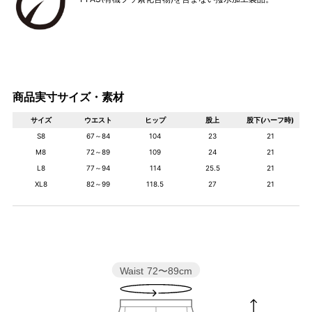
商品実寸サイズ・素材
サイズ
ウエスト
ヒップ
股上
股下(ハーフ時)
S8
67～84
104
23
21
M8
72～89
109
24
21
L8
77～94
114
25.5
21
XL8
82～99
118.5
27
21
Waist
72〜89cm