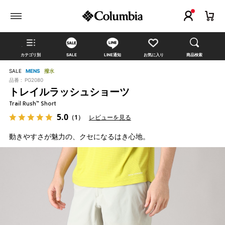
カテゴリ別
SALE
LINE通知
お気に入り
商品検索
SALE
MENS
撥水
品番 :
PG2080
トレイルラッシュショーツ
Trail Rush™ Short
5.0
（1）
レビューを見る
動きやすさが魅力の、クセになるはき心地。