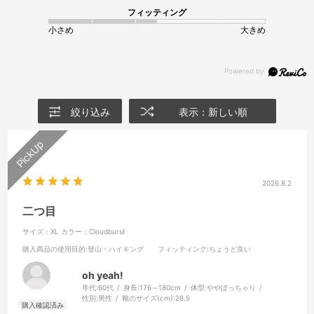
フィッティング
小さめ
大きめ
絞り込み
表示：新しい順
2026.8.2
二つ目
サイズ：XL
カラー：Cloudburst
購入商品の使用目的
:登山・ハイキング
フィッティング
:ちょうど良い
oh yeah!
年代:
60代
身長:
176～180cm
体型:
ややぽっちゃり
性別:
男性
靴のサイズ(cm):
28.5