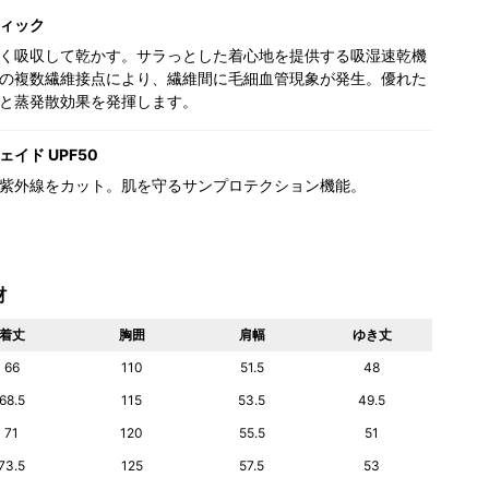
ィック
く吸収して乾かす。サラっとした着心地を提供する吸湿速乾機
の複数繊維接点により、繊維間に毛細血管現象が発生。優れた
と蒸発散効果を発揮します。
イド UPF50
紫外線をカット。肌を守るサンプロテクション機能。
材
着丈
胸囲
肩幅
ゆき丈
66
110
51.5
48
68.5
115
53.5
49.5
71
120
55.5
51
73.5
125
57.5
53