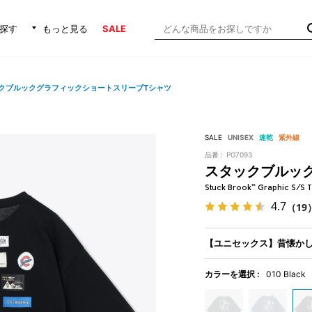
探す
もっと見る
SALE
クブルックグラフィックショートスリーブTシャツ
SALE
UNISEX
速乾
紫外線
品番 :
PG7093
スタックブルッ
Stuck Brook™ Graphic S/S 
4.7
（19
【ユニセックス】昔懐か
カラーを選択 :
010 Black