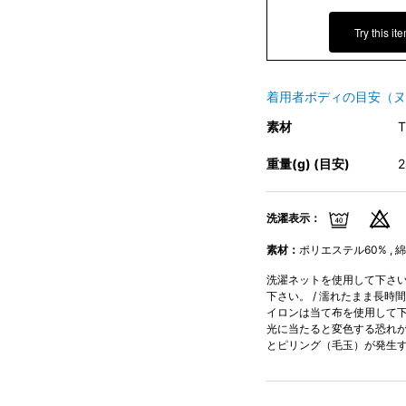
Try this it
着用者ボディの目安（ヌ
素材
重量(g) (目安)
洗濯表示：
素材：
ポリエステル60% , 綿
洗濯ネットを使用して下さい。
下さい。 / 濡れたまま長時
イロンは当て布を使用して下さ
光に当たると変色する恐れが
とピリング（毛玉）が発生