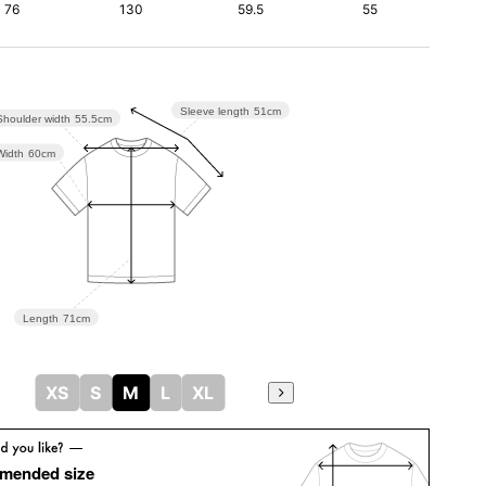
76
130
59.5
55
Sleeve length
51cm
Shoulder width
55.5cm
Width
60cm
Length
71cm
XS
S
M
L
XL
mended size