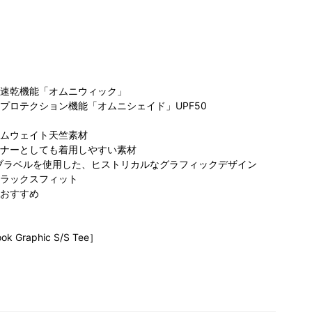
速乾機能「オムニウィック」
プロテクション機能「オムニシェイド」UPF50
ムウェイト天竺素材
ビア らら
コロンビア グラ
コロンビア グラ
コ
ナーとしても着用しやすい素材
と沼津店
ンデュオ立川店
ンデュオ立川店
ぽ
カイブラベルを使用した、ヒストリカルなグラフィックデザイン
65cm
168cm
168cm
ラックスフィット
おすすめ
ok Graphic S/S Tee］