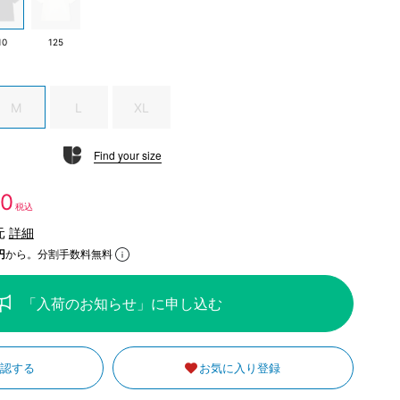
10
125
M
L
XL
Find your size
50
税込
元
詳細
円
から。分割手数料無料
「入荷のお知らせ」に申し込む
確認する
お気に入り登録