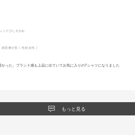
ィング
:少し大きめ
体型:
痩せ型
性別:
女性
愛かった。ブランド感も上品に出ていてお気に入りのTシャツになりました
もっと見る