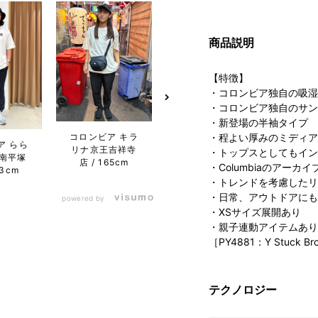
商品説明
【特徴】
・コロンビア独自の吸湿
・コロンビア独自のサン
・新登場の半袖タイプ
コロンビア キラ
・程よい厚みのミディア
ア らら
コロンビア 名古
コロン
リナ京王吉祥寺
・トップスとしてもイン
南平塚
屋ファッション
ぽー
店
165cm
・Columbiaのアー
73cm
ワン店
170cm
1
・トレンドを考慮したリ
・日常、アウトドアにも
powered by
・XSサイズ展開あり
・親子連動アイテムあり
［PY4881：Y Stuck Bro
テクノロジー