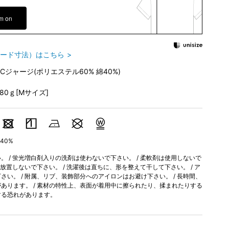
em on
ード寸法）はこちら
TCジャージ(ポリエステル60% 綿40%)
280ｇ[Mサイズ]
40%
 / 蛍光増白剤入りの洗剤は使わないで下さい。 / 柔軟剤は使用しないで
間放置しないで下さい。 / 洗濯後は直ちに、形を整えて干して下さい。 / ア
い。 / 附属、リブ、装飾部分へのアイロンはお避け下さい。 / 長時間、
あります。 / 素材の特性上、表面が着用中に擦られたり、揉まれたりする
する恐れがあります。