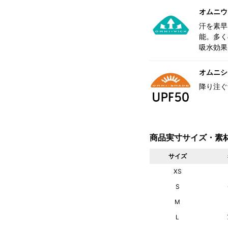
オムニウ
汗を素早
能。多く
吸水効果
オムニシェ
降り注ぐ
商品実寸サイズ・素
サイズ
XS
S
M
L