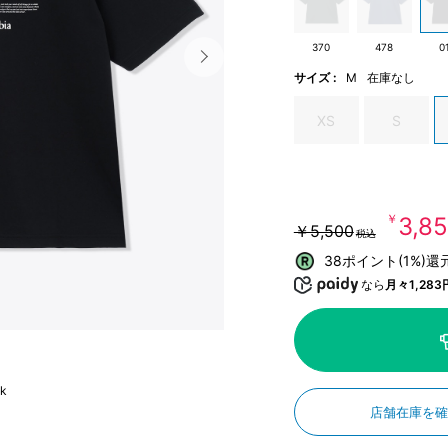
370
478
0
サイズ :
M
在庫なし
XS
S
￥3,8
￥5,500
税込
38ポイント(1%)還
なら
月々1,283
ck
店舗在庫を