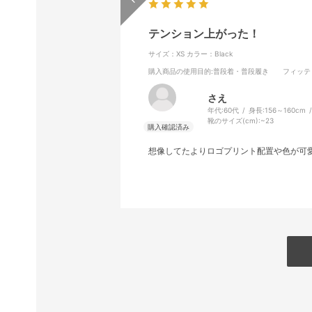
テンション上がった！
サイズ：XS
カラー：Black
購入商品の使用目的
:普段着・普段履き
フィッテ
さえ
年代:
60代
身長:
156～160cm
靴のサイズ(cm):
~23
想像してたよりロゴプリント配置や色が可