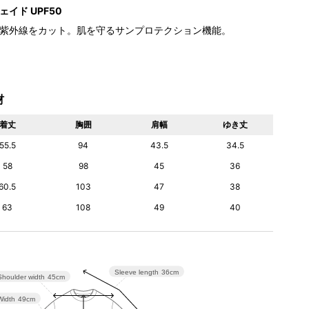
イド UPF50
紫外線をカット。肌を守るサンプロテクション機能。
材
着丈
胸囲
肩幅
ゆき丈
55.5
94
43.5
34.5
58
98
45
36
60.5
103
47
38
63
108
49
40
Sleeve length
36cm
Shoulder width
45cm
Width
49cm