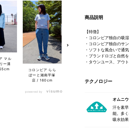
商品説明
【特徴】
・コロンビア独自の吸湿
・コロンビア独自のサン
・ソフトな風合いで通気
・ブランドロゴと自然を
ア マル
コロンビア グラ
コロン
・タウンユース、アウト
リー溝
ンデュオ立川店
リエ
55cm
157cm
エア店
コロンビア らら
ぽーと湘南平塚
店
160cm
テクノロジー
powered by
オムニウ
汗を素早
能。多く
吸水効果