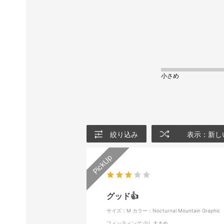
小さめ
絞り込み
表示：新し
グッド👍️
サイズ：M
カラー：Nocturnal Mountain Graphic
フィッティング
:少し大きめ