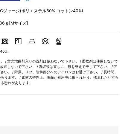
TCジャージ(ポリエステル60% コットン40%)
186ｇ[Mサイズ]
40%
 / 蛍光増白剤入りの洗剤は使わないで下さい。 / 柔軟剤は使用しないで
間放置しないで下さい。 / 洗濯後は直ちに、形を整えて干して下さい。 / ア
い。 / 附属、リブ、装飾部分へのアイロンはお避け下さい。 / 長時間、
あります。 / 素材の特性上、表面が着用中に擦られたり、揉まれたりする
する恐れがあります。