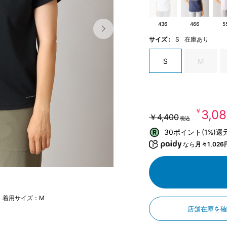
436
466
5
サイズ :
S
在庫あり
S
M
￥3,0
￥4,400
税込
30ポイント(1%)還
なら
月々1,026
m 着用サイズ：M
店舗在庫を