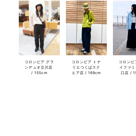
コロンビ
コロンビア グラ
コロンビア トナ
イファミ
ンデュオ立川店
リエつくばスク
口店
1
155cm
エア店
169cm