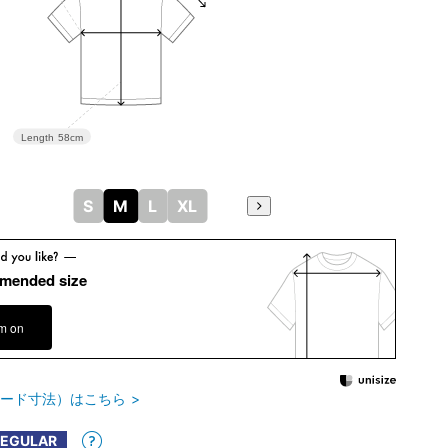
Length
58cm
S
M
L
XL
mended size
em on
ード寸法）はこちら
REGULAR