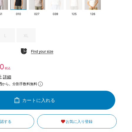
51
010
027
039
125
126
L
XL
Find your size
80
税込
元
詳細
円
から。分割手数料無料
カートに入れる
確認する
お気に入り登録