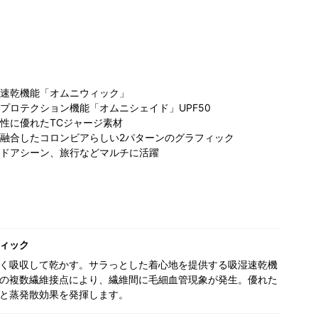
速乾機能「オムニウィック」
プロテクション機能「オムニシェイド」UPF50
性に優れたTCジャージ素材
融合したコロンビアらしい2パターンのグラフィック
コロンビア マル
ビア トナ
コロンビア 名古
コ
ドアシーン、旅行などマルチに活躍
イファミリー溝
つくばスク
屋ファッション
ン
口店
155cm
158cm
ワン店
162cm
ィック
く吸収して乾かす。サラっとした着心地を提供する吸湿速乾機
の複数繊維接点により、繊維間に毛細血管現象が発生。優れた
と蒸発散効果を発揮します。