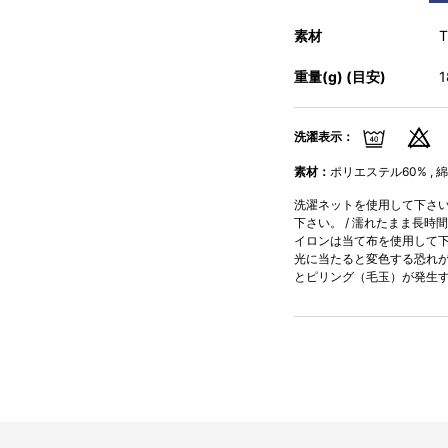
素材
重量(g) (目安)
洗濯表示：
素材：
ポリエステル60% , 綿
洗濯ネットを使用して下さい。
下さい。 / 濡れたまま長時
イロンは当て布を使用して下さ
光に当たると変色する恐れが
とピリング（毛玉）が発生