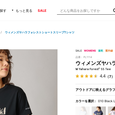
探す
もっと見る
SALE
ウィメンズヤハラフォレストショートスリーブTシャツ
SALE
WOMENS
速乾
紫外線
品番 :
PL1114
ウィメンズヤハ
W Yahara Forest™ SS Tee
4.4
（7）
アウトドアに映えるグラ
カラーを選択 :
010 Black 