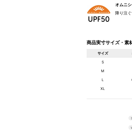
オムニシェ
降り注ぐ
商品実寸サイズ・素
サイズ
S
M
L
XL