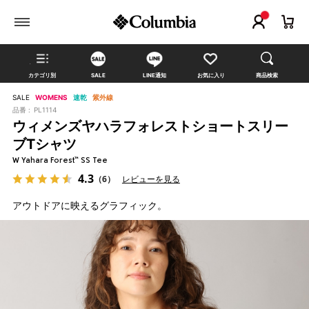
カテゴリ別
SALE
LINE通知
お気に入り
商品検索
SALE
WOMENS
速乾
紫外線
品番 :
PL1114
ウィメンズヤハラフォレストショートスリー
ブTシャツ
W Yahara Forest™ SS Tee
4.3
（6）
レビューを見る
アウトドアに映えるグラフィック。