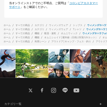
当オンラインストアでのご不明点、ご質問は「
コロンビアカスタマー
サポート
」をご確認ください。
ホーム
すべての商品
カテゴリ
ウィメンズウェア
トップス
ウィメンズヤハラ
ホーム
すべての商品
カテゴリ
ウィメンズウェア
Tシャツ
ウィメンズヤハラ
ホーム
すべての商品
機能
吸湿・速乾
オムニウィック
ウィメンズヤハラフォ
ホーム
すべての商品
機能
オムニシェイド│紫外線（日焼け対策/UVカット）
オ
ホーム
すべての商品
利用シーン
アウトドア│キャンプ・フェス・釣り
アウトド
twitter
facebook
instagram
line
youtube
カテゴリ一覧