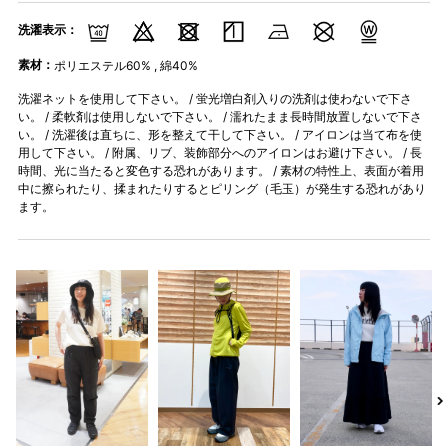
洗濯表示：
素材：
ポリエステル60% , 綿40%
洗濯ネットを使用して下さい。 / 蛍光増白剤入りの洗剤は使わないで下さ
い。 / 柔軟剤は使用しないで下さい。 / 濡れたまま長時間放置しないで下さ
い。 / 洗濯後は直ちに、形を整えて干して下さい。 / アイロンは当て布を使
用して下さい。 / 附属、リブ、装飾部分へのアイロンはお避け下さい。 / 長
時間、光に当たると変色する恐れがあります。 / 素材の特性上、表面が着用
中に擦られたり、揉まれたりするとピリング（毛玉）が発生する恐れがあり
ます。