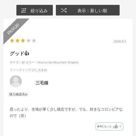
絞り込み
表示：新しい順
2026.8.2
グッド👍️
サイズ：M
カラー：Nocturnal Mountain Graphic
フィッティング
:少し大きめ
三毛猫
思ったより、生地が厚く少し残念ですが、でも、好きなコロンビアな
ので（笑）
参考になった
0