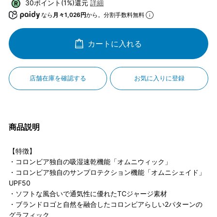
30ポイント(1%)還元
詳細
なら
月々1,026円
から。分割手数料無料
カートに入れる
店舗在庫を確認する
お気に入りに登録
商品説明
【特徴】
・コロンビア独自の吸湿速乾機能「オムニウィック」
・コロンビア独自のサンプロテクション機能「オムニシェイド」
UPF50
・ソフトな風合いで通気性に優れたTCジャージ素材
・ブランドロゴと自然を融合したコロンビアらしい2パターンの
グラフィック