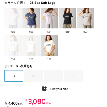
カラーを選択 :
126 Sea Salt Logo
436
466
551
010
027
039
125
126
S
在庫あり
サイズ :
S
M
L
XL
Find your size
￥3,080
￥4,400
税込
税込