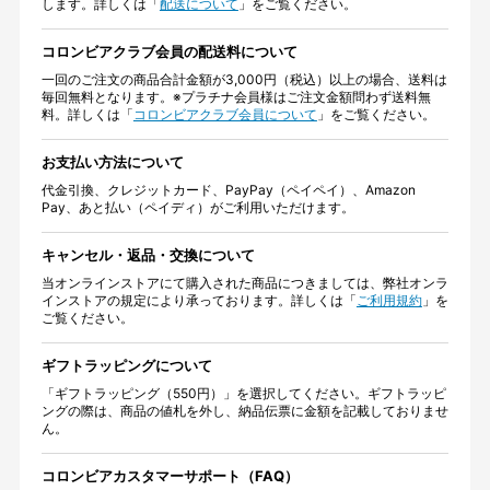
します。詳しくは「
配送について
」をご覧ください。
コロンビアクラブ会員の配送料について
一回のご注文の商品合計金額が3,000円（税込）以上の場合、送料は
毎回無料となります。※プラチナ会員様はご注文金額問わず送料無
料。詳しくは「
コロンビアクラブ会員について
」をご覧ください。
お支払い方法について
代金引換、クレジットカード、PayPay（ペイペイ）、Amazon
Pay、あと払い（ペイディ）がご利用いただけます。
キャンセル・返品・交換について
当オンラインストアにて購入された商品につきましては、弊社オンラ
インストアの規定により承っております。詳しくは「
ご利用規約
」を
ご覧ください。
ギフトラッピングについて
「ギフトラッピング（550円）」を選択してください。ギフトラッピ
ングの際は、商品の値札を外し、納品伝票に金額を記載しておりませ
ん。
コロンビアカスタマーサポート（FAQ）