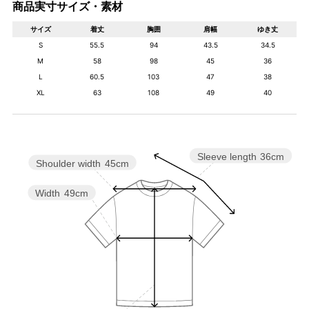
商品実寸サイズ・素材
サイズ
着丈
胸囲
肩幅
ゆき丈
S
55.5
94
43.5
34.5
M
58
98
45
36
L
60.5
103
47
38
XL
63
108
49
40
Sleeve length
36cm
Shoulder width
45cm
Width
49cm