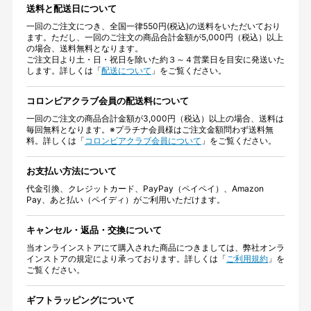
送料と配送日について
一回のご注文につき、全国一律550円(税込)の送料をいただいており
ます。ただし、一回のご注文の商品合計金額が5,000円（税込）以上
の場合、送料無料となります。
ご注文日より土・日・祝日を除いた約３～４営業日を目安に発送いた
します。詳しくは「
配送について
」をご覧ください。
コロンビアクラブ会員の配送料について
一回のご注文の商品合計金額が3,000円（税込）以上の場合、送料は
毎回無料となります。※プラチナ会員様はご注文金額問わず送料無
料。詳しくは「
コロンビアクラブ会員について
」をご覧ください。
お支払い方法について
代金引換、クレジットカード、PayPay（ペイペイ）、Amazon
Pay、あと払い（ペイディ）がご利用いただけます。
キャンセル・返品・交換について
当オンラインストアにて購入された商品につきましては、弊社オンラ
インストアの規定により承っております。詳しくは「
ご利用規約
」を
ご覧ください。
ギフトラッピングについて