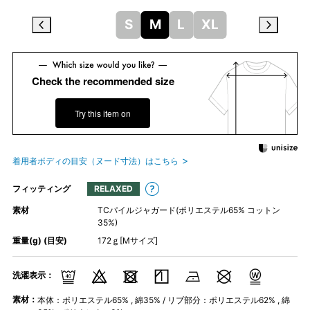
S
M
L
XL
Check the recommended size
Try this item on
着用者ボディの目安（ヌード寸法）はこちら
フィッティング
RELAXED
素材
TCパイルジャガード(ポリエステル65% コットン
35%)
重量(g) (目安)
172ｇ[Mサイズ]
洗濯表示：
素材：
本体：ポリエステル65% , 綿35% / リブ部分：ポリエステル62% , 綿