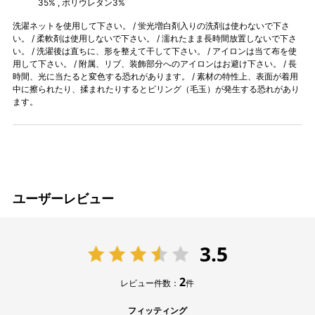
35% , ポリウレタン3%
洗濯ネットを使用して下さい。 / 蛍光増白剤入りの洗剤は使わないで下さ
い。 / 柔軟剤は使用しないで下さい。 / 濡れたまま長時間放置しないで下さ
い。 / 洗濯後は直ちに、形を整えて干して下さい。 / アイロンは当て布を使
用して下さい。 / 附属、リブ、装飾部分へのアイロンはお避け下さい。 / 長
時間、光に当たると変色する恐れがあります。 / 素材の特性上、表面が着用
中に擦られたり、揉まれたりするとピリング（毛玉）が発生する恐れがあり
ます。
ユーザーレビュー
3.5
2
レビュー件数：
件
フィッティング