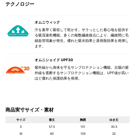
テクノロジー
オムニウィック
汗を素早く吸収して乾かす。サラっとした着心地を提供す
る吸湿速乾機能。多くの複数繊維接点により、繊維間に毛
細血管現象が発生。優れた吸水効果と蒸発散効果を発揮し
ます。
オムニシェイド UPF30
紫外線から身体を守るサンプロテクション機能。太陽の紫
外線を遮断するサンプロテクション機能は、UPF値が高い
ほど優れた保護効果を発揮。
商品実寸サイズ・素材
サイズ
着丈
胸囲
ゆき丈
S
57.5
101
30.5
M
60
105
32