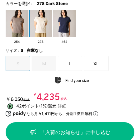
カラーを選択 :
278 Dark Stone
254
278
464
S
在庫なし
サイズ :
S
M
L
XL
Find your size
￥4,235
￥6,050
税込
税込
42ポイント(1%)還元
詳細
なら
月々1,411円
から。分割手数料無料
「入荷のお知らせ」に申し込む