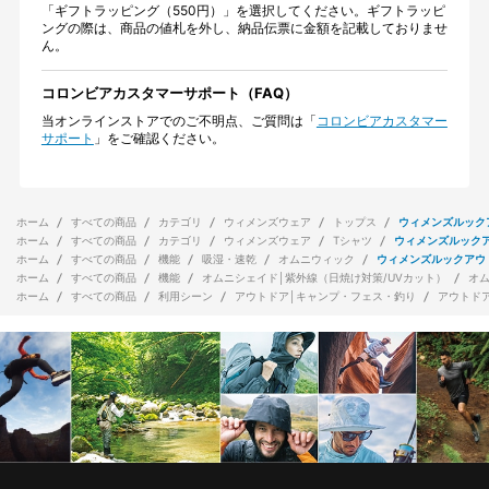
「ギフトラッピング（550円）」を選択してください。ギフトラッピ
ングの際は、商品の値札を外し、納品伝票に金額を記載しておりませ
ん。
コロンビアカスタマーサポート（FAQ）
当オンラインストアでのご不明点、ご質問は「
コロンビアカスタマー
サポート
」をご確認ください。
ホーム
すべての商品
カテゴリ
ウィメンズウェア
トップス
ウィメンズルック
ホーム
すべての商品
カテゴリ
ウィメンズウェア
Tシャツ
ウィメンズルック
ホーム
すべての商品
機能
吸湿・速乾
オムニウィック
ウィメンズルックアウ
ホーム
すべての商品
機能
オムニシェイド│紫外線（日焼け対策/UVカット）
オ
ホーム
すべての商品
利用シーン
アウトドア│キャンプ・フェス・釣り
アウトド