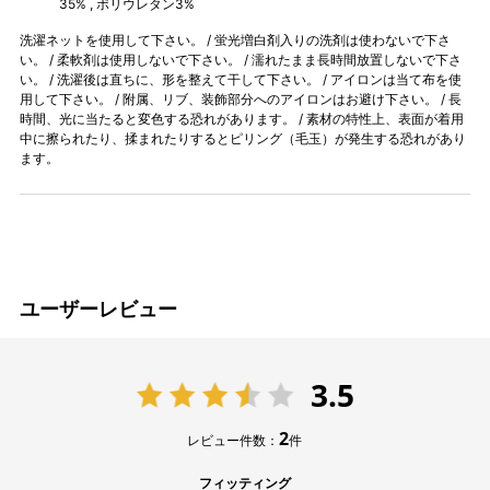
35% , ポリウレタン3%
洗濯ネットを使用して下さい。 / 蛍光増白剤入りの洗剤は使わないで下さ
い。 / 柔軟剤は使用しないで下さい。 / 濡れたまま長時間放置しないで下さ
い。 / 洗濯後は直ちに、形を整えて干して下さい。 / アイロンは当て布を使
用して下さい。 / 附属、リブ、装飾部分へのアイロンはお避け下さい。 / 長
時間、光に当たると変色する恐れがあります。 / 素材の特性上、表面が着用
中に擦られたり、揉まれたりするとピリング（毛玉）が発生する恐れがあり
ます。
ユーザーレビュー
3.5
2
レビュー件数：
件
フィッティング