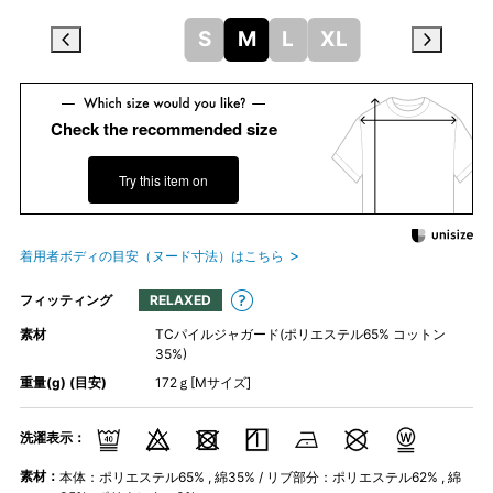
S
M
L
XL
Check the recommended size
Try this item on
着用者ボディの目安（ヌード寸法）はこちら
フィッティング
RELAXED
素材
TCパイルジャガード(ポリエステル65% コットン
35%)
重量(g) (目安)
172ｇ[Mサイズ]
洗濯表示：
素材：
本体：ポリエステル65% , 綿35% / リブ部分：ポリエステル62% , 綿