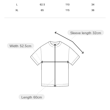
L
62.5
110
34
XL
65
115
36
Sleeve length
32cm
Width
52.5cm
Length
60cm