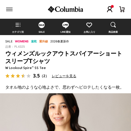
カテゴリ別
SALE
LINE通知
お気に入り
商品検索
SALE
WOMENS
速乾
紫外線
2026春夏新作
品番 :
PL4325
ウィメンズルックアウトスパイアーショート
スリーブTシャツ
W Lookout Spire™ SS Tee
3.5
（2）
レビューを見る
タオル地のような心地よさで、思わずヘビロテしたくなる一枚。