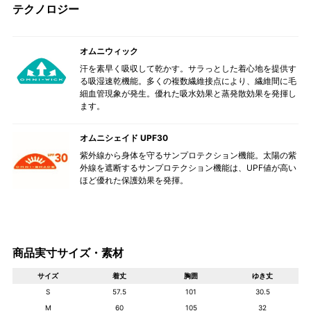
テクノロジー
オムニウィック
汗を素早く吸収して乾かす。サラっとした着心地を提供す
る吸湿速乾機能。多くの複数繊維接点により、繊維間に毛
細血管現象が発生。優れた吸水効果と蒸発散効果を発揮し
ます。
オムニシェイド UPF30
紫外線から身体を守るサンプロテクション機能。太陽の紫
外線を遮断するサンプロテクション機能は、UPF値が高い
ほど優れた保護効果を発揮。
商品実寸サイズ・素材
サイズ
着丈
胸囲
ゆき丈
S
57.5
101
30.5
M
60
105
32