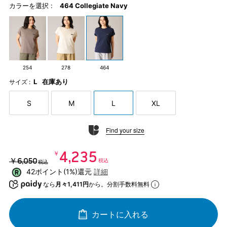
カラーを選択 :
464 Collegiate Navy
254
278
464
L
在庫あり
サイズ :
S
M
L
XL
Find your size
￥4,235
￥6,050
税込
税込
42ポイント(1%)還元
詳細
なら
月々1,411円
から。分割手数料無料
カートに入れる