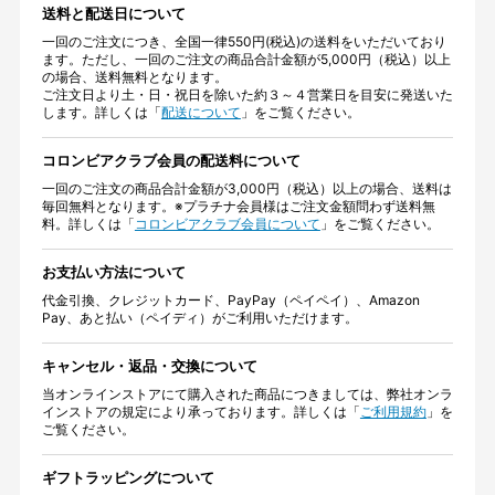
送料と配送日について
一回のご注文につき、全国一律550円(税込)の送料をいただいており
ます。ただし、一回のご注文の商品合計金額が5,000円（税込）以上
の場合、送料無料となります。
ご注文日より土・日・祝日を除いた約３～４営業日を目安に発送いた
します。詳しくは「
配送について
」をご覧ください。
コロンビアクラブ会員の配送料について
一回のご注文の商品合計金額が3,000円（税込）以上の場合、送料は
毎回無料となります。※プラチナ会員様はご注文金額問わず送料無
料。詳しくは「
コロンビアクラブ会員について
」をご覧ください。
お支払い方法について
代金引換、クレジットカード、PayPay（ペイペイ）、Amazon
Pay、あと払い（ペイディ）がご利用いただけます。
キャンセル・返品・交換について
当オンラインストアにて購入された商品につきましては、弊社オンラ
インストアの規定により承っております。詳しくは「
ご利用規約
」を
ご覧ください。
ギフトラッピングについて