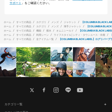
サポート
」をご確認ください。
ホーム
すべての商品
カテゴリ
メンズ
ジャケット
【COLUMBIA BLACK
ホーム
すべての商品
カテゴリ
メンズ
薄手ジャケット
【COLUMBIA BL
ホーム
すべての商品
機能
撥水
オムニシールド
【COLUMBIA BLACK 
ホーム
すべての商品
利用シーン
ライフスタイル│シティ・タウンユース・街着
ホーム
すべての商品
全アイテム一覧
【COLUMBIA BLACK LABEL】ログリバ
twitter
facebook
instagram
line
youtube
カテゴリ一覧