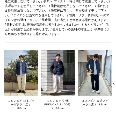
緒に洗濯しないで下さい｡ / ボタン､ファスナー等は閉じて洗濯して下さい｡ /
洗濯ネットを使用して下さい。 / 柔軟剤は使用しないで下さい。 / 濡れたま
ま長時間放置しないで下さい。 / 洗濯後は直ちに、形を整えて干して下さ
い。 / アイロンは当て布を使用して下さい。 / 附属、リブ、装飾部分へのア
イロンはお避け下さい。 / 長時間、光に当たると変色する恐れがあります。
/ 素材の特性上､表面が着用中に擦られたり､揉まれたりするとピリング（毛
玉）が発生する恐れがあります｡ / 使用している染料の特性上､汗や摩擦によ
り色落ちや色移りする恐れがあります｡
コロンビア たまプラ
コロンビア ONE
コロンビア 金沢フォ
ーザテラス店
FUKUOKA BLDG店
ーラス店
183cm
180cm
168cm