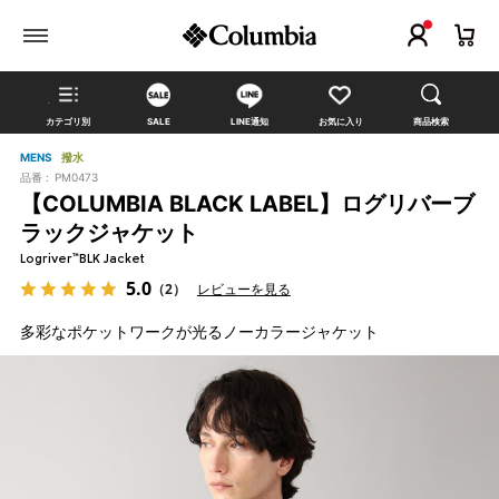
カテゴリ別
SALE
LINE通知
お気に入り
商品検索
MENS
撥水
品番 :
PM0473
【COLUMBIA BLACK LABEL】ログリバーブ
ラックジャケット
Logriver™BLK Jacket
5.0
（2）
レビューを見る
多彩なポケットワークが光るノーカラージャケット