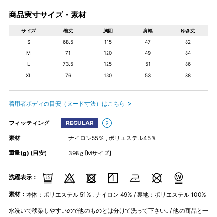
商品実寸サイズ・素材
サイズ
着丈
胸囲
肩幅
ゆき丈
S
68.5
115
47
82
M
71
120
49
84
L
73.5
125
51
86
XL
76
130
53
88
着用者ボディの目安（ヌード寸法）はこちら
フィッティング
REGULAR
素材
ナイロン55％ , ポリエステル45％
重量(g) (目安)
398ｇ[Mサイズ]
洗濯表示：
素材：
本体：ポリエステル 51% , ナイロン 49% / 裏地：ポリエステル 100%
水洗いで移染しやすいので他のものとは分けて洗って下さい｡ / 他の商品と一