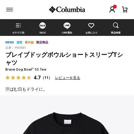
カテゴリ別
SALE
LINE通知
お気に入り
商品検索
MENS
速乾
紫外線
限定商品
品番 :
PM0861
ブレイブドッグボウルショートスリーブTシ
ャツ
Brave Dog Bowl™ SS Tee
4.7
（11）
レビューを見る
汗ばむ日もドライに。