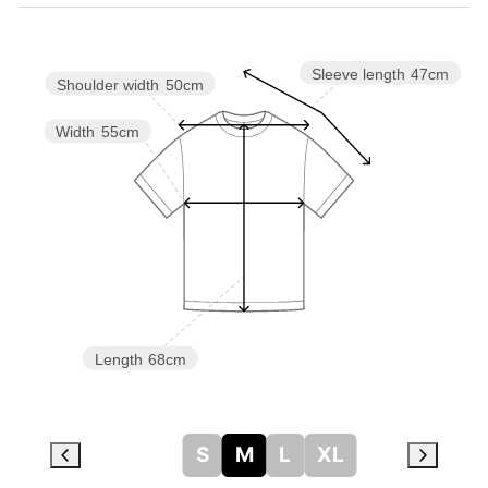
Sleeve length
47cm
Shoulder width
50cm
Width
55cm
Length
68cm
S
M
L
XL