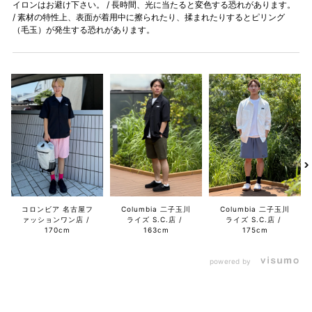
イロンはお避け下さい。 / 長時間、光に当たると変色する恐れがあります。
/ 素材の特性上、表面が着用中に擦られたり、揉まれたりするとピリング
（毛玉）が発生する恐れがあります。
コロンビア 名古屋フ
Columbia 二子玉川
Columbia 二子玉川
ァッションワン店
ライズ S.C.店
ライズ S.C.店
170cm
163cm
175cm
powered by