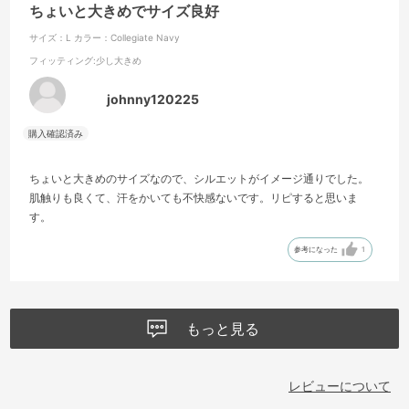
ちょいと大きめでサイズ良好
サイズ：L
カラー：Collegiate Navy
フィッティング
:少し大きめ
johnny120225
ちょいと大きめのサイズなので、シルエットがイメージ通りでした。
肌触りも良くて、汗をかいても不快感ないです。リピすると思いま
す。
参考になった
1
もっと見る
レビューについて