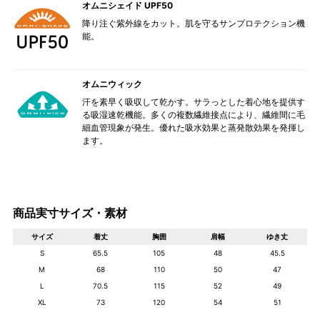
オムニシェイド UPF50
降り注ぐ紫外線をカット。肌を守るサンプロテクション機
能。
オムニウィック
汗を素早く吸収して乾かす。サラっとした着心地を提供す
る吸湿速乾機能。多くの複数繊維接点により、繊維間に毛
細血管現象が発生。優れた吸水効果と蒸発散効果を発揮し
ます。
商品実寸サイズ・素材
サイズ
着丈
胸囲
肩幅
ゆき丈
S
65.5
105
48
45.5
M
68
110
50
47
L
70.5
115
52
49
XL
73
120
54
51