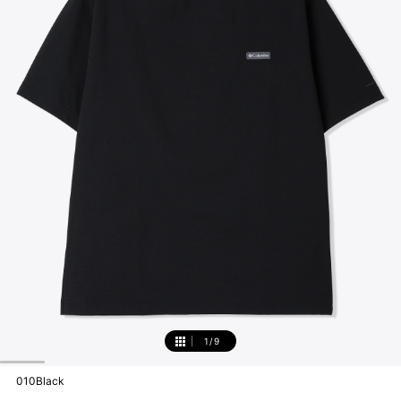
1
/
9
1
010Black