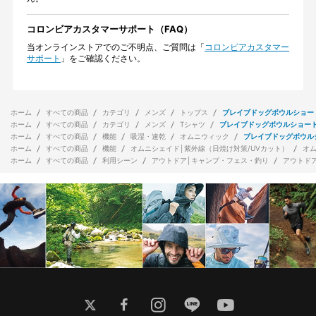
コロンビアカスタマーサポート（FAQ）
当オンラインストアでのご不明点、ご質問は「
コロンビアカスタマー
サポート
」をご確認ください。
ホーム
すべての商品
カテゴリ
メンズ
トップス
ブレイブドッグボウルショー
ホーム
すべての商品
カテゴリ
メンズ
Tシャツ
ブレイブドッグボウルショー
ホーム
すべての商品
機能
吸湿・速乾
オムニウィック
ブレイブドッグボウル
ホーム
すべての商品
機能
オムニシェイド│紫外線（日焼け対策/UVカット）
オ
ホーム
すべての商品
利用シーン
アウトドア│キャンプ・フェス・釣り
アウトド
twitter
facebook
instagram
line
youtube