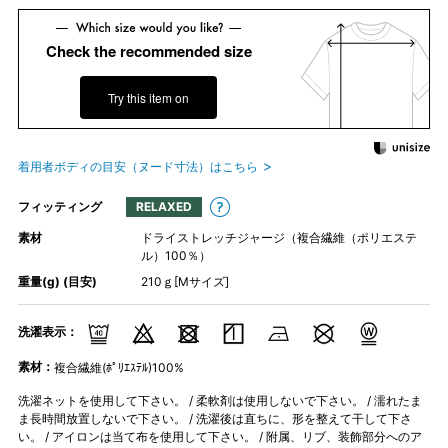
Check the recommended size
Try this item on
着用者ボディの目安（ヌード寸法）はこちら
フィッティング
RELAXED
素材
ドライストレッチジャージ（複合繊維（ポリエステ
ル）100％）
重量(g) (目安)
210ｇ[Mサイズ]
洗濯表示：
素材：
複合繊維(ﾎﾟﾘｴｽﾃﾙ)100%
洗濯ネットを使用して下さい。 / 柔軟剤は使用しないで下さい。 / 濡れたま
ま長時間放置しないで下さい。 / 洗濯後は直ちに、形を整えて干して下さ
い。 / アイロンは当て布を使用して下さい。 / 附属、リブ、装飾部分へのア