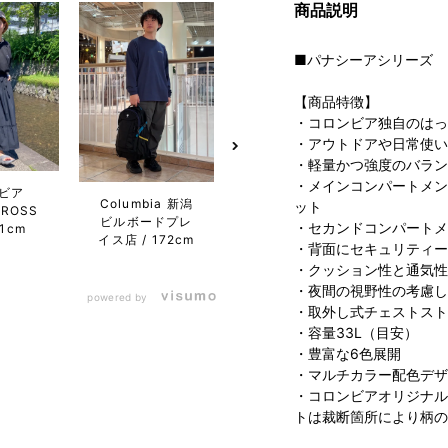
商品説明
■パナシーアシリーズ
【商品特徴】
・コロンビア独自のはっ
・アウトドアや日常使い
・軽量かつ強度のバラン
・メインコンパートメン
ビア
コロンビア らら
コロン
Columbia 新潟
ット
CROSS
ぽーと富士見店
や花
ビルボードプレ
・セカンドコンパートメ
61cm
161cm
ム・
イス店
172cm
・背面にセキュリティー
・クッション性と通気性に
・夜間の視野性の考慮し
powered by
・取外し式チェストスト
・容量33L（目安）
・豊富な6色展開
・マルチカラー配色デザイン
・コロンビアオリジナルパタ
トは裁断箇所により柄の