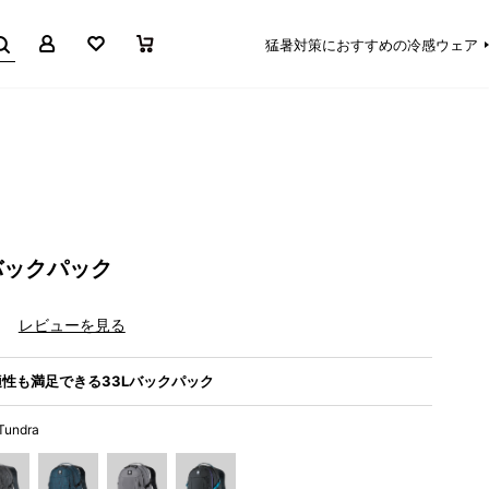
マイページ
お気に入り
買い物かご
猛暑対策におすすめの冷感ウェア
バックパック
）
レビューを見る
性も満足できる33Lバックパック
 Tundra