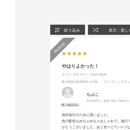
絞り込み
表示：新し
やはりよかった！
サイズ：O/S
カラー：Black Multi
購入商品の使用目的
:その他
フィッティング
:ち
らぶこ
年代:
60代
身長:
156～160cm
海外旅行のために買いました。
色の配色もめちゃめちゃおしゃれで、旅行
がとうございました。あと色々とTシャツ