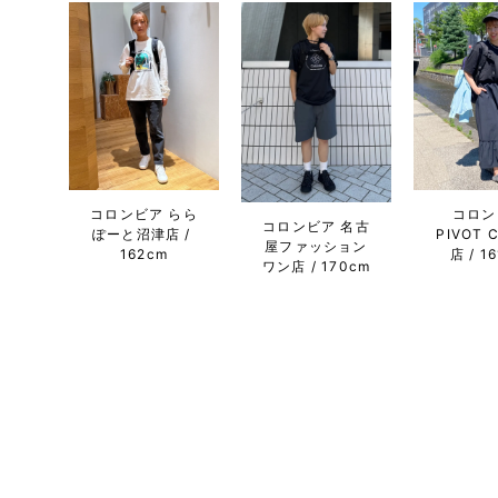
コロンビア らら
コロン
コロンビア 名古
ぽーと沼津店
PIVOT 
屋ファッション
162cm
店
1
ワン店
170cm