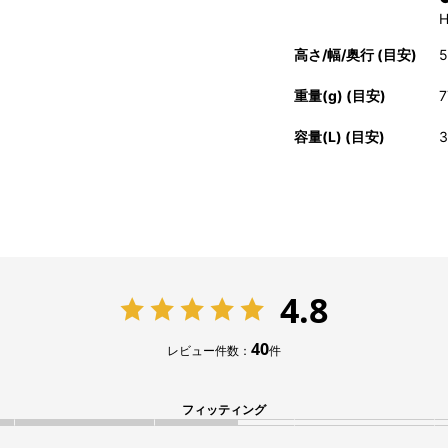
高さ/幅/奥行 (目安)
5
重量(g) (目安)
7
容量(L) (目安)
3
4.8
40
レビュー件数：
件
フィッティング