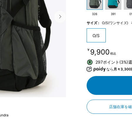
326
391
0
サイズ :
O/S(ワンサイズ)
O/S
￥9,900
税込
297ポイント(3%)
なら
月々3,300
店舗在庫を
undra