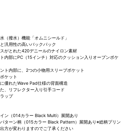
水（撥水）機能「オムニシールド」
と汎用性の高いバックパック
コ
スがとれた420デニールのナイロン素材
ぽー
ト内部にPC（15インチ）対応のクッション入りオープンポケ
ビア ふか
コロンビア アク
コロンビア アク
園プレミア
アシティお台場
アシティお台場
ント内部に、2つの小物用スリーブポケット
アウトレッ
店
店
ポケット
ト店
優れたWave Pad仕様の背面構造
た、リフレクター入り引手コード
ラップ
（014カラー Black Multi）展開あり
ーン柄（015カラー Black Pattern）展開あり※総柄プリン
出方が変わりますのでご了承ください