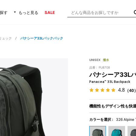
探す
もっと見る
SALE
リュック
パナシーア33Lバックパック
UNISEX
撥水
品番 :
PU8708
パナシーア33L
Panacea™ 33L Backpack
4.8
（40
機能性もデザイン性も快適
カラーを選択 :
326 Alpine