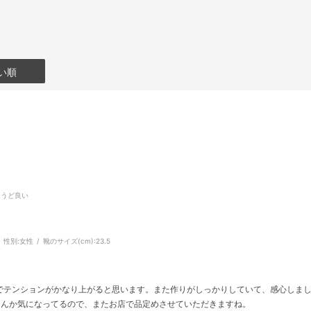
い順
ょうど良い
性別:
女性
靴のサイズ(cm):
23.5
でテンションがかなり上がると思います。また作りがしっかりしていて、感心しま
なんか気になってるので、またお店で品定めさせていただきますね。