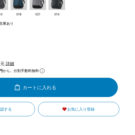
10
018
021
014
在庫あり
還元
詳細
円
から。分割手数料無料
カートに入れる
確認する
お気に入り登録