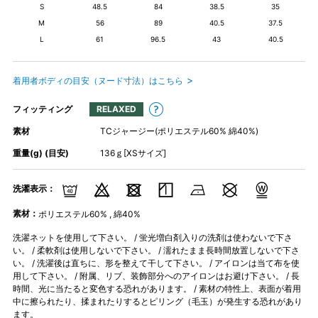
S
48.5
84
38.5
35
M
56
89
40.5
37.5
L
61
96.5
43
40.5
着用者ボディの目安（ヌード寸法）はこちら
フィッティング
RELAXED
素材
TCジャージー(ポリエステル60% 綿40%)
重量(g) (目安)
136ｇ[XSサイズ]
洗濯表示：
素材：
ポリエステル60% , 綿40%
洗濯ネットを使用して下さい。 / 蛍光増白剤入りの洗剤は使わないで下さ
い。 / 柔軟剤は使用しないで下さい。 / 濡れたまま長時間放置しないで下さ
い。 / 洗濯後は直ちに、形を整えて干して下さい。 / アイロンは当て布を使
用して下さい。 / 附属、リブ、装飾部分へのアイロンはお避け下さい。 / 長
時間、光に当たると変色する恐れがあります。 / 素材の特性上、表面が着用
中に擦られたり、揉まれたりするとピリング（毛玉）が発生する恐れがあり
ます。