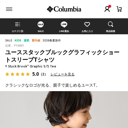
カテゴリ別
SALE
LINE通知
お気に入り
商品検索
SALE
KIDS
速乾
紫外線
2026春夏新作
品番 :
PY4881
ユーススタックブルックグラフィックショー
トスリーブTシャツ
Y Stuck Brook™ Graphic S/S Tee
5.0
（2）
レビューを見る
クラシックなロゴが光る、親子で楽しめるユースT。