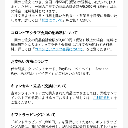
一回のご注文につき、全国一律550円(税込)の送料をいただいており
ます。ただし、一回のご注文の商品合計金額が5,000円（税込）以上
の場合、送料無料となります。
ご注文日より土・日・祝日を除いた約３～４営業日を目安に発送いた
します。詳しくは「
配送について
」をご覧ください。
コロンビアクラブ会員の配送料について
一回のご注文の商品合計金額が3,000円（税込）以上の場合、送料は
毎回無料となります。※プラチナ会員様はご注文金額問わず送料無
料。詳しくは「
コロンビアクラブ会員について
」をご覧ください。
お支払い方法について
代金引換、クレジットカード、PayPay（ペイペイ）、Amazon
Pay、あと払い（ペイディ）がご利用いただけます。
キャンセル・返品・交換について
当オンラインストアにて購入された商品につきましては、弊社オンラ
インストアの規定により承っております。詳しくは「
ご利用規約
」を
ご覧ください。
ギフトラッピングについて
「ギフトラッピング（550円）」を選択してください。ギフトラッピ
ングの際は、商品の値札を外し、納品伝票に金額を記載しておりませ