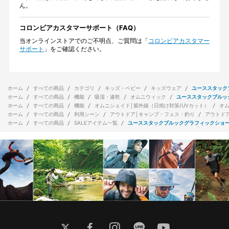
ん。
コロンビアカスタマーサポート（FAQ）
当オンラインストアでのご不明点、ご質問は「
コロンビアカスタマー
サポート
」をご確認ください。
ホーム
すべての商品
カテゴリ
キッズ・ベビー
キッズウェア
ユーススタック
ホーム
すべての商品
機能
吸湿・速乾
オムニウィック
ユーススタックブルッ
ホーム
すべての商品
機能
オムニシェイド│紫外線（日焼け対策/UVカット）
オ
ホーム
すべての商品
利用シーン
アウトドア│キャンプ・フェス・釣り
アウトド
ホーム
すべての商品
SALEアイテム一覧
ユーススタックブルックグラフィックショー
twitter
facebook
instagram
line
youtube