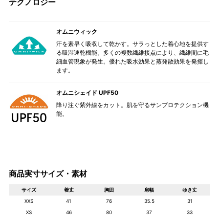
テクノロジー
オムニウィック
汗を素早く吸収して乾かす。サラっとした着心地を提供す
る吸湿速乾機能。多くの複数繊維接点により、繊維間に毛
細血管現象が発生。優れた吸水効果と蒸発散効果を発揮し
ます。
オムニシェイド UPF50
降り注ぐ紫外線をカット。肌を守るサンプロテクション機
能。
商品実寸サイズ・素材
サイズ
着丈
胸囲
肩幅
ゆき丈
XXS
41
76
35.5
31
XS
46
80
37
33