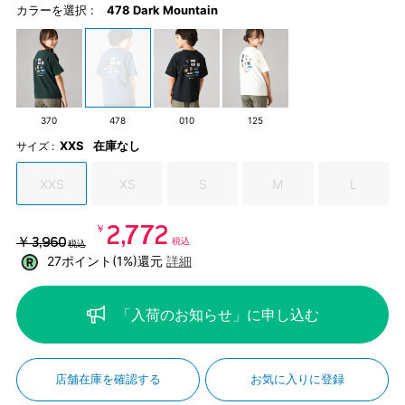
カラーを選択 :
478 Dark Mountain
370
478
010
125
XXS
在庫なし
サイズ :
XXS
XS
S
M
L
￥2,772
￥3,960
税込
税込
27ポイント(1%)還元
詳細
「入荷のお知らせ」に申し込む
店舗在庫を確認する
お気に入りに登録