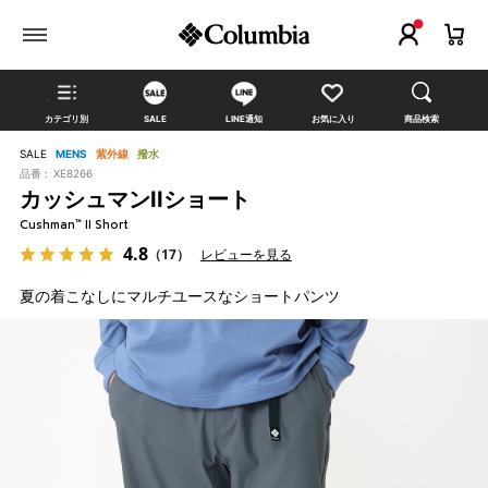
カテゴリ別
SALE
LINE通知
お気に入り
商品検索
SALE
MENS
紫外線
撥水
品番 :
XE8266
カッシュマンIIショート
Cushman™ II Short
4.8
（17）
レビューを見る
夏の着こなしにマルチユースなショートパンツ