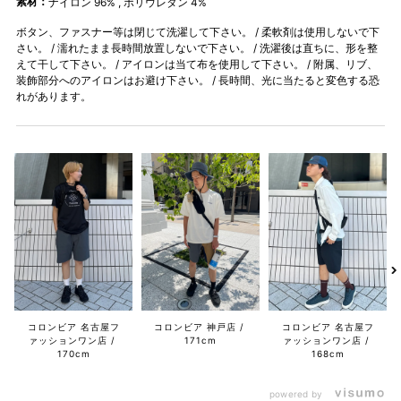
素材：
ナイロン 96% , ポリウレタン 4%
ボタン、ファスナー等は閉じて洗濯して下さい。 / 柔軟剤は使用しないで下
さい。 / 濡れたまま長時間放置しないで下さい。 / 洗濯後は直ちに、形を整
えて干して下さい。 / アイロンは当て布を使用して下さい。 / 附属、リブ、
装飾部分へのアイロンはお避け下さい。 / 長時間、光に当たると変色する恐
れがあります。
コロンビア 名古屋フ
コロンビア 神戸店
コロンビア 名古屋フ
ァッションワン店
171cm
ァッションワン店
170cm
168cm
powered by