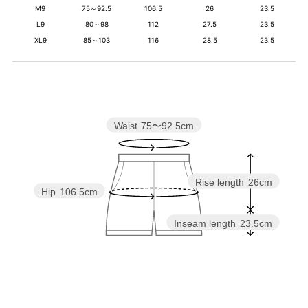
M9
75～92.5
106.5
26
23.5
L9
80～98
112
27.5
23.5
XL9
85～103
116
28.5
23.5
Waist
75〜92.5cm
Rise length
26cm
Hip
106.5cm
Inseam length
23.5cm