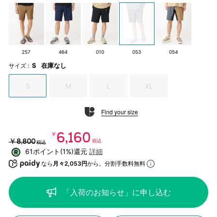
257
464
010
053
054
S
在庫なし
サイズ :
S
M
L
XL
Find your size
￥6,160
￥8,800
税込
税込
61ポイント(1%)還元
詳細
なら
月々2,053円
から。分割手数料無料
「入荷のお知らせ」に申し込む