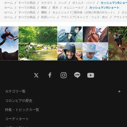
ホーム
すべての商品
カテゴリ
メンズ
ボトムス・パンツ
カッシュマンIIショ
ホーム
すべての商品
機能
撥水
オムニシールド
カッシュマンIIショート
ホーム
すべての商品
機能
オムニシェイド│紫外線（日焼け対策/UVカット）
オ
ホーム
すべての商品
利用シーン
アウトドア│キャンプ・フェス・釣り
アウトド
twitter
facebook
instagram
line
youtube
カテゴリ一覧
コロンビアの歴史
特集・トピックス一覧
コーディネート