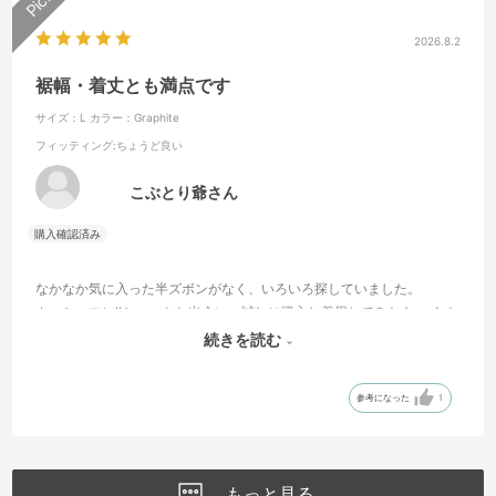
2026.8.2
裾幅・着丈とも満点です
サイズ：L
カラー：Graphite
フィッティング
:ちょうど良い
こぶとり爺さん
なかなか気に入った半ズボンがなく、いろいろ探していました。
カッシュマンIIショートと出会い、試しに購入し着用してみたら、イメ
ージにピッタリでした。ウエスト調整のベルトも気に入っています。
続きを読む
思わず、色違いを購入させていただきました。
参考になった
1
もっと見る