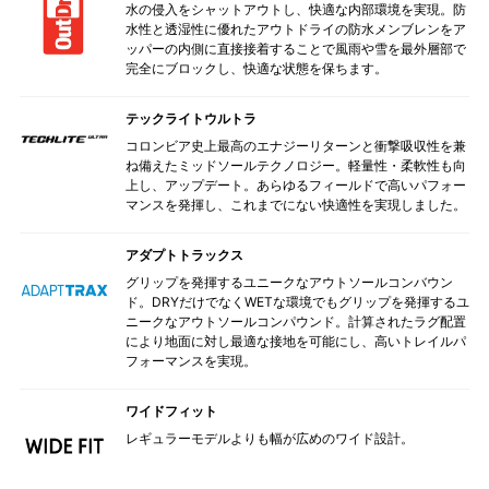
水の侵入をシャットアウトし、快適な内部環境を実現。防
水性と透湿性に優れたアウトドライの防水メンブレンをア
ッパーの内側に直接接着することで風雨や雪を最外層部で
完全にブロックし、快適な状態を保ちます。
テックライトウルトラ
コロンビア史上最高のエナジーリターンと衝撃吸収性を兼
ね備えたミッドソールテクノロジー。軽量性・柔軟性も向
上し、アップデート。あらゆるフィールドで高いパフォー
マンスを発揮し、これまでにない快適性を実現しました。
アダプトトラックス
グリップを発揮するユニークなアウトソールコンバウン
ド。DRYだけでなくWETな環境でもグリップを発揮するユ
ニークなアウトソールコンパウンド。計算されたラグ配置
により地面に対し最適な接地を可能にし、高いトレイルパ
フォーマンスを実現。
ワイドフィット
レギュラーモデルよりも幅が広めのワイド設計。