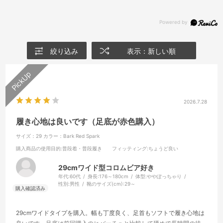
絞り込み
表示：新しい順
2026.7.28
履き心地は良いです（足底が赤色購入）
サイズ：29
カラー：Bark Red Spark
購入商品の使用目的
:普段着・普段履き
フィッティング
:ちょうど良い
29cmワイド型コロムビア好き
年代:
60代
身長:
176～180cm
体型:
ややぽっちゃり
性別:
男性
靴のサイズ(cm):
29～
29cmワイドタイプを購入。幅も丁度良く、足首もソフトで履き心地は