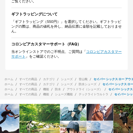
ご覧ください。
ギフトラッピングについて
「ギフトラッピング（550円）」を選択してください。ギフトラッピ
ングの際は、商品の値札を外し、納品伝票に金額を記載しておりませ
ん。
コロンビアカスタマーサポート（FAQ）
当オンラインストアでのご不明点、ご質問は「
コロンビアカスタマー
サポート
」をご確認ください。
ホーム
すべての商品
カテゴリ
シューズ
登山靴
セイバー シックス ロー アウ
ホーム
すべての商品
カテゴリ
シューズ
防水シューズ
セイバー シックス ロー
ホーム
すべての商品
機能
防水
アウトドライ（シューズ）
セイバー シックス
ホーム
すべての商品
機能
シューズ機能
テックライトウルトラ
セイバー シッ