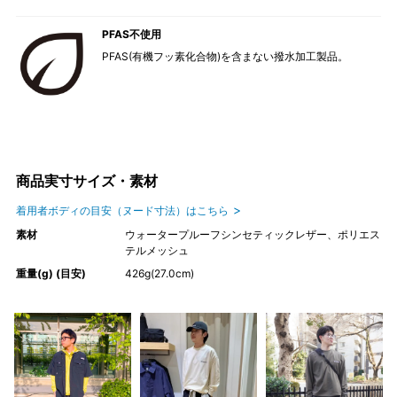
PFAS不使用
PFAS(有機フッ素化合物)を含まない撥水加工製品。
商品実寸サイズ・素材
着用者ボディの目安（ヌード寸法）はこちら
素材
ウォータープルーフシンセティックレザー、ポリエス
テルメッシュ
重量(g) (目安)
426g(27.0cm)