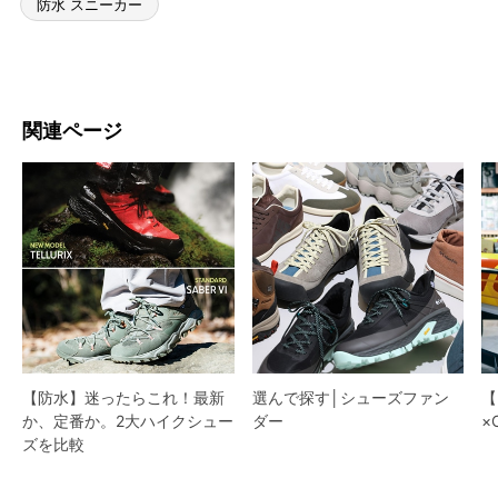
防水 スニーカー
関連ページ
【防水】迷ったらこれ！最新
選んで探す│シューズファン
【
か、定番か。2大ハイクシュー
ダー​
×
ズを比較