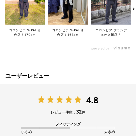
コロンビア S-PAL仙
コロンビア グランデ
コロンビア S-PAL仙
台店
170cm
ュオ立川店
台店
168cm
powered by
ユーザーレビュー
4.8
32
レビュー件数：
件
フィッティング
小さめ
大きめ