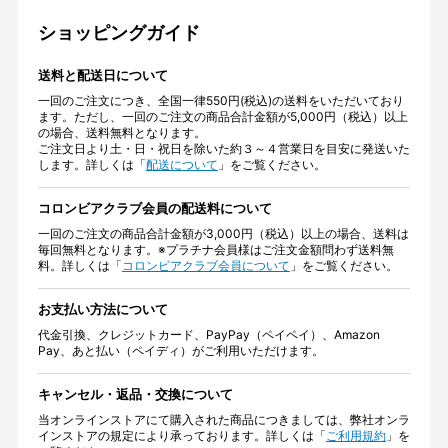
ショッピングガイド
送料と配送日について
一回のご注文につき、全国一律550円(税込)の送料をいただいており
ます。ただし、一回のご注文の商品合計金額が5,000円（税込）以上
の場合、送料無料となります。
ご注文日より土・日・祝日を除いた約３～４営業日を目安に発送いた
します。詳しくは「
配送について
」をご覧ください。
コロンビアクラブ会員の配送料について
一回のご注文の商品合計金額が3,000円（税込）以上の場合、送料は
毎回無料となります。※プラチナ会員様はご注文金額問わず送料無
料。詳しくは「
コロンビアクラブ会員について
」をご覧ください。
お支払い方法について
代金引換、クレジットカード、PayPay（ペイペイ）、Amazon
Pay、あと払い（ペイディ）がご利用いただけます。
キャンセル・返品・交換について
当オンラインストアにて購入された商品につきましては、弊社オンラ
インストアの規定により承っております。詳しくは「
ご利用規約
」を