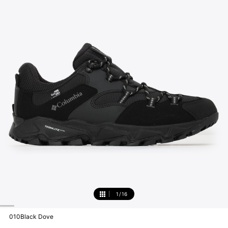
1
/
16
1
010Black Dove