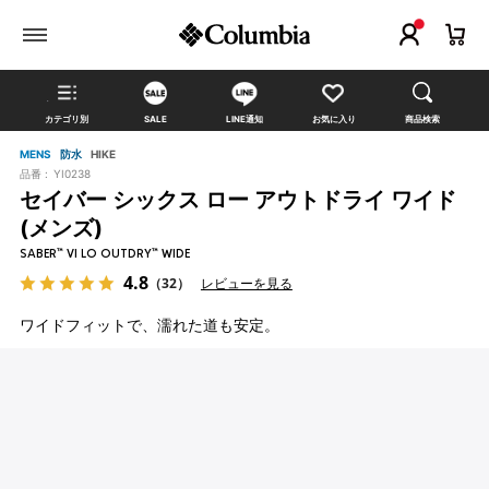
カテゴリ別
SALE
LINE通知
お気に入り
商品検索
MENS
防水
HIKE
品番 :
YI0238
セイバー シックス ロー アウトドライ ワイド
(メンズ)
SABER™ VI LO OUTDRY™ WIDE
4.8
（32）
レビューを見る
ワイドフィットで、濡れた道も安定。