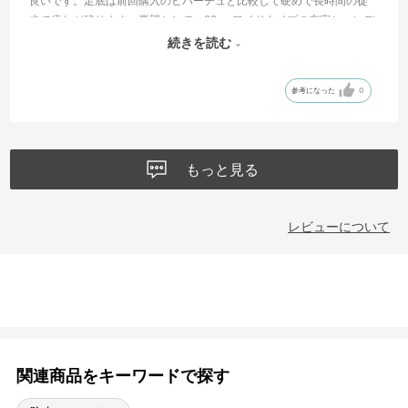
良いです。足底は前回購入のヒバーチュと比較して硬めで長時間の徒
歩で疲れが残ります。要望として、29cmワイドタイプの充実と、レデ
ィースのデザインの商品のメンズ採用です。
続きを読む
※メンズの黒色中心が選択から外れます。
参考になった
0
もっと見る
レビューについて
関連商品をキーワードで探す