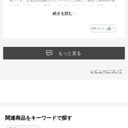
良いです。足底は前回購入のヒバーチュと比較して硬めで長時間の徒
歩で疲れが残ります。要望として、29cmワイドタイプの充実と、レデ
ィースのデザインの商品のメンズ採用です。
続きを読む
※メンズの黒色中心が選択から外れます。
参考になった
0
もっと見る
レビューについて
関連商品をキーワードで探す