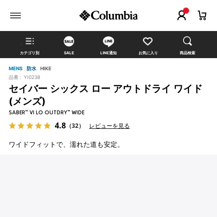
カテゴリ別
SALE
LINE通知
お気に入り
商品検索
MENS
防水
HIKE
品番 :
YI0238
セイバー シックス ロー アウトドライ ワイド
(メンズ)
SABER™ VI LO OUTDRY™ WIDE
4.8
（32）
レビューを見る
ワイドフィットで、濡れた道も安定。