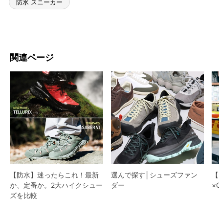
防水 スニーカー
関連ページ
【防水】迷ったらこれ！最新
選んで探す│シューズファン
【
か、定番か。2大ハイクシュー
ダー​
×
ズを比較