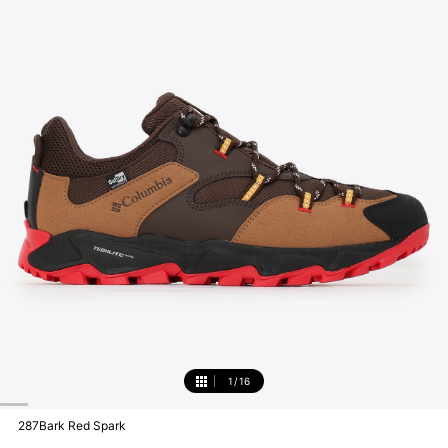
1
/
16
1
287Bark Red Spark