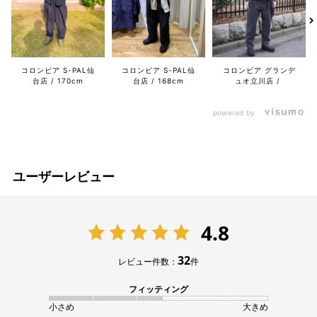
コロンビア S-PAL仙
コロンビア グランデ
コロンビア S-PAL仙
台店
170cm
ュオ立川店
台店
168cm
powered by
ユーザーレビュー
4.8
32
レビュー件数：
件
フィッティング
小さめ
大きめ