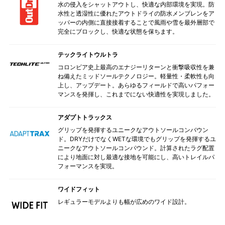
水の侵入をシャットアウトし、快適な内部環境を実現。防
水性と透湿性に優れたアウトドライの防水メンブレンをア
ッパーの内側に直接接着することで風雨や雪を最外層部で
完全にブロックし、快適な状態を保ちます。
テックライトウルトラ
コロンビア史上最高のエナジーリターンと衝撃吸収性を兼
ね備えたミッドソールテクノロジー。軽量性・柔軟性も向
上し、アップデート。あらゆるフィールドで高いパフォー
マンスを発揮し、これまでにない快適性を実現しました。
アダプトトラックス
グリップを発揮するユニークなアウトソールコンバウン
ド。DRYだけでなくWETな環境でもグリップを発揮するユ
ニークなアウトソールコンパウンド。計算されたラグ配置
により地面に対し最適な接地を可能にし、高いトレイルパ
フォーマンスを実現。
ワイドフィット
レギュラーモデルよりも幅が広めのワイド設計。