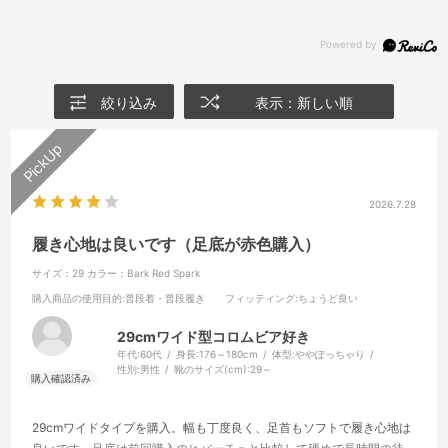
絞り込み
表示：新しい順
2026.7.28
履き心地は良いです（足底が赤色購入）
サイズ：29
カラー：Bark Red Spark
購入商品の使用目的
:普段着・普段履き
フィッティング
:ちょうど良い
29cmワイド型コロムビア好き
年代:
60代
身長:
176～180cm
体型:
ややぽっちゃり
性別:
男性
靴のサイズ(cm):
29～
29cmワイドタイプを購入。幅も丁度良く、足首もソフトで履き心地は