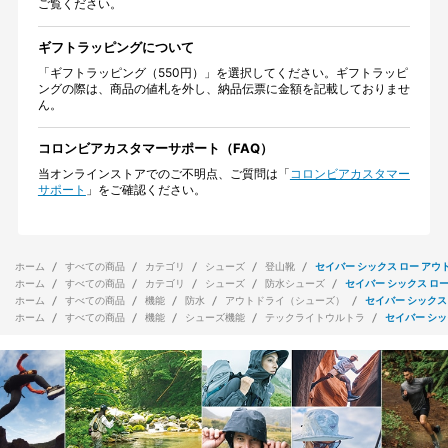
ご覧ください。
ギフトラッピングについて
「ギフトラッピング（550円）」を選択してください。ギフトラッピ
ングの際は、商品の値札を外し、納品伝票に金額を記載しておりませ
ん。
コロンビアカスタマーサポート（FAQ）
当オンラインストアでのご不明点、ご質問は「
コロンビアカスタマー
サポート
」をご確認ください。
ホーム
すべての商品
カテゴリ
シューズ
登山靴
セイバー シックス ロー アウ
ホーム
すべての商品
カテゴリ
シューズ
防水シューズ
セイバー シックス ロー
ホーム
すべての商品
機能
防水
アウトドライ（シューズ）
セイバー シックス
ホーム
すべての商品
機能
シューズ機能
テックライトウルトラ
セイバー シッ