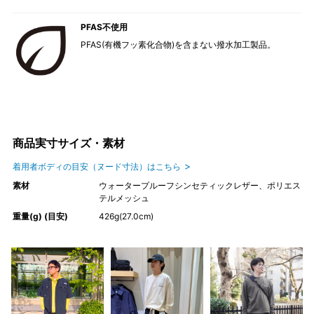
PFAS不使用
PFAS(有機フッ素化合物)を含まない撥水加工製品。
商品実寸サイズ・素材
着用者ボディの目安（ヌード寸法）はこちら
素材
ウォータープルーフシンセティックレザー、ポリエス
テルメッシュ
重量(g) (目安)
426g(27.0cm)