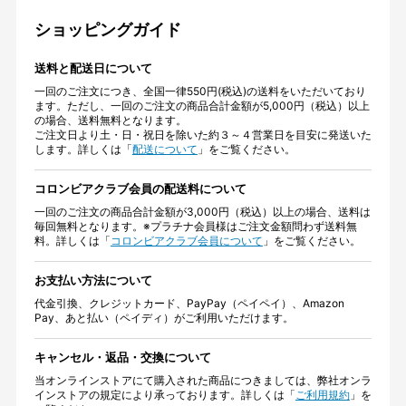
ショッピングガイド
送料と配送日について
一回のご注文につき、全国一律550円(税込)の送料をいただいており
ます。ただし、一回のご注文の商品合計金額が5,000円（税込）以上
の場合、送料無料となります。
ご注文日より土・日・祝日を除いた約３～４営業日を目安に発送いた
します。詳しくは「
配送について
」をご覧ください。
コロンビアクラブ会員の配送料について
一回のご注文の商品合計金額が3,000円（税込）以上の場合、送料は
毎回無料となります。※プラチナ会員様はご注文金額問わず送料無
料。詳しくは「
コロンビアクラブ会員について
」をご覧ください。
お支払い方法について
代金引換、クレジットカード、PayPay（ペイペイ）、Amazon
Pay、あと払い（ペイディ）がご利用いただけます。
キャンセル・返品・交換について
当オンラインストアにて購入された商品につきましては、弊社オンラ
インストアの規定により承っております。詳しくは「
ご利用規約
」を