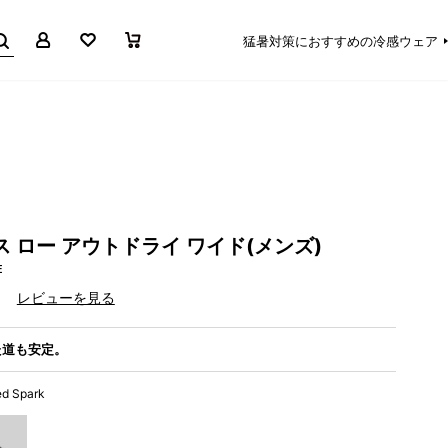
マイページ
お気に入り
買い物かご
猛暑対策におすすめの冷感ウェア
 ロー アウトドライ ワイド(メンズ)
E
）
レビューを見る
た道も安定。
ed Spark