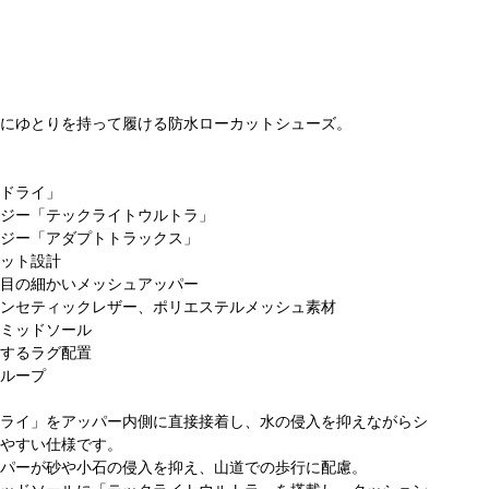
にゆとりを持って履ける防水ローカットシューズ。
ドライ」
ジー「テックライトウルトラ」
ビア グラ
コロンビア グラ
コロンビア 京急
ジー「アダプトトラックス」
オ立川店
ンデュオ立川店
百貨店上大岡店
コ
ット設計
ン
目の細かいメッシュアッパー
ンセティックレザー、ポリエステルメッシュ素材
ミッドソール
するラグ配置
ループ
ライ」をアッパー内側に直接接着し、水の侵入を抑えながらシ
やすい仕様です。
パーが砂や小石の侵入を抑え、山道での歩行に配慮。