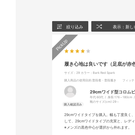
絞り込み
表示：新し
履き心地は良いです（足底が赤
サイズ：29
カラー：Bark Red Spark
購入商品の使用目的
:普段着・普段履き
フィッテ
29cmワイド型コロム
年代:
60代
身長:
176～180cm
靴のサイズ(cm):
29～
29cmワイドタイプを購入。幅も丁度良
して、29cmワイドタイプの充実と、レデ
※メンズの黒色中心が選択から外れます。