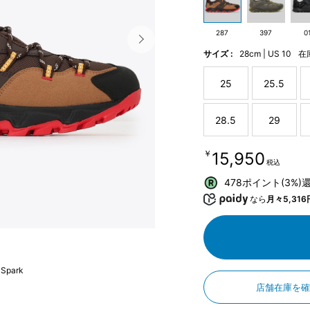
287
397
0
サイズ :
28cm | US 10
在
25
25.5
28.5
29
￥15,950
税込
478ポイント(3%)
なら
月々5,316
 Spark
店舗在庫を