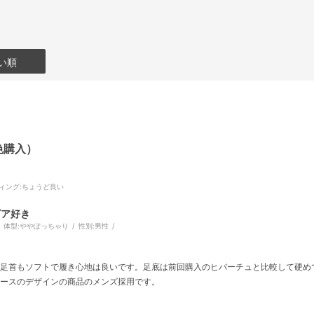
い順
色購入）
ィング
:ちょうど良い
ビア好き
体型:
ややぽっちゃり
性別:
男性
く、足首もソフトで履き心地は良いです。足底は前回購入のヒバーチュと比較して硬
ィースのデザインの商品のメンズ採用です。