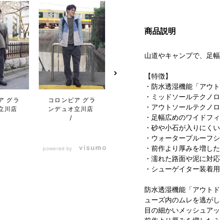
商品説明
山道やキャンプで、足幅
【特徴】
・防水透湿機能「アウト
・ミッドソールテクノロ
ア グラ
コロンビア グラ
コロンビア グラ
コロン
・アウトソールテクノロ
立川店
ンデュオ立川店
ンデュオ立川店
ンデュ
・足幅広めのワイドフィ
・砂や小石が入りにくい
・ウォータープルーフシ
・前作より厚みを増した
powered by
・濡れた路面や泥に対応
・シューゲイター装着用
防水透湿機能「アウトド
ューズ内のムレを逃がし
目の細かいメッシュアッ