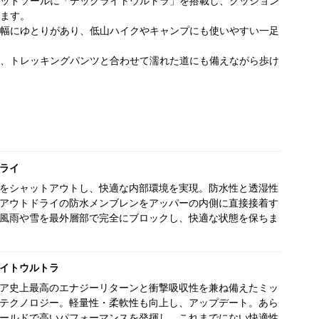
ッドソールに「テックライトウルトラ」を搭載し、クッション
ます。
幅にゆとりがあり、低山ハイクやキャンプにも使いやすい一足
、トレッキングパンツと合わせて濡れた道にも備えながら歩け
ライ
をシャットアウトし、快適な内部環境を実現。防水性と透湿性
アウトドライの防水メンブレンをアッパーの内側に直接接着す
風雨や雪を最外層部で完全にブロックし、快適な状態を保ちま
イトウルトラ
ア史上最高のエナジーリターンと衝撃吸収性を兼ね備えたミッ
テクノロジー。軽量性・柔軟性も向上し、アップデート。あら
ールドで高いパフォーマンスを発揮し、これまでにない快適性