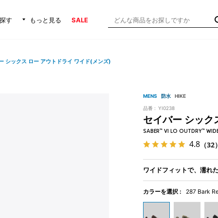
探す
もっと見る
SALE
ー シックス ロー アウトドライ ワイド(メンズ)
MENS
防水
HIKE
品番 :
YI0238
セイバー シックス
SABER™ VI LO OUTDRY™ WID
4.8
（32
ワイドフィットで、濡れ
カラーを選択 :
287 Bark R