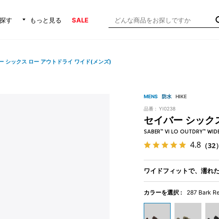
探す
もっと見る
SALE
ー シックス ロー アウトドライ ワイド(メンズ)
MENS
防水
HIKE
品番 :
YI0238
セイバー シックス
SABER™ VI LO OUTDRY™ WID
4.8
（32
ワイドフィットで、濡れ
カラーを選択 :
287 Bark R