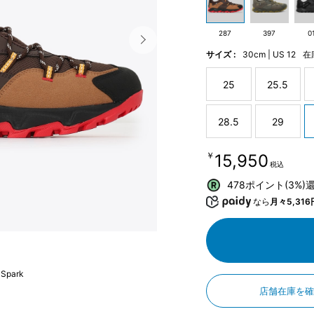
287
397
0
サイズ :
30cm | US 12
在
25
25.5
28.5
29
￥15,950
税込
478ポイント(3%)
なら
月々5,316
 Spark
店舗在庫を