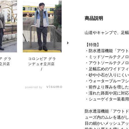
商品説明
山道やキャンプで、足幅
【特徴】
・防水透湿機能「アウト
・ミッドソールテクノロ
ア グラ
コロンビア グラ
コロンビア グラ
コロン
・アウトソールテクノロ
立川店
ンデュオ立川店
ンデュオ立川店
ンデュ
・足幅広めのワイドフィ
・砂や小石が入りにくい
・ウォータープルーフシ
・前作より厚みを増した
powered by
・濡れた路面や泥に対応
・シューゲイター装着用
防水透湿機能「アウトド
ューズ内のムレを逃がし
目の細かいメッシュアッ