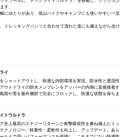
ッドソールに「テックライトウルトラ」を搭載し、クッション
ます。
幅にゆとりがあり、低山ハイクやキャンプにも使いやすい一足
、トレッキングパンツと合わせて濡れた道にも備えながら歩け
ライ
をシャットアウトし、快適な内部環境を実現。防水性と透湿性
アウトドライの防水メンブレンをアッパーの内側に直接接着す
風雨や雪を最外層部で完全にブロックし、快適な状態を保ちま
イトウルトラ
ア史上最高のエナジーリターンと衝撃吸収性を兼ね備えたミッ
テクノロジー。軽量性・柔軟性も向上し、アップデート。あら
ールドで高いパフォーマンスを発揮し、これまでにない快適性