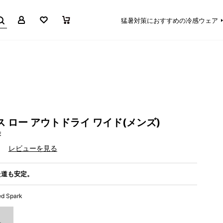
マイページ
お気に入り
買い物かご
猛暑対策におすすめの冷感ウェア
 ロー アウトドライ ワイド(メンズ)
E
）
レビューを見る
た道も安定。
ed Spark