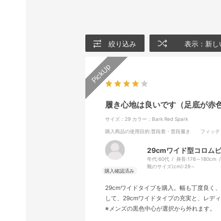
絞り込み
表示：新し
履き心地は良いです（足底が赤
サイズ：29
カラー：Bark Red Spark
購入商品の使用目的
:普段着・普段履き
フィッテ
29cmワイド型コロム
年代:
60代
身長:
176～180cm
靴のサイズ(cm):
29～
29cmワイドタイプを購入。幅も丁度良
して、29cmワイドタイプの充実と、レデ
※メンズの黒色中心が選択から外れます。