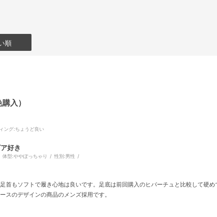
い順
色購入）
ィング
:ちょうど良い
ビア好き
体型:
ややぽっちゃり
性別:
男性
く、足首もソフトで履き心地は良いです。足底は前回購入のヒバーチュと比較して硬
ィースのデザインの商品のメンズ採用です。