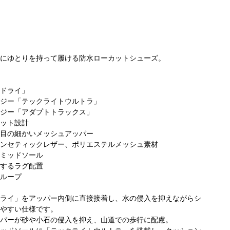
にゆとりを持って履ける防水ローカットシューズ。
ドライ」
ジー「テックライトウルトラ」
ビア グラ
コロンビア グラ
コロンビア 京急
ジー「アダプトトラックス」
オ立川店
ンデュオ立川店
百貨店上大岡店
コ
ット設計
ン
目の細かいメッシュアッパー
ンセティックレザー、ポリエステルメッシュ素材
ミッドソール
するラグ配置
ループ
ライ」をアッパー内側に直接接着し、水の侵入を抑えながらシ
やすい仕様です。
パーが砂や小石の侵入を抑え、山道での歩行に配慮。