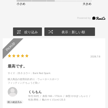
小さめ
大きめ
絞り込み
表示：新しい順
2026.7.6
最高です。
サイズ：25.5
カラー：Bark Red Spark
購入商品の使用目的
:釣り・ウォータースポーツ
フィッティング
:ちょうど良い
くらもん
年代:
50代
身長:
166～170cm
体型:
ややぽっちゃり
性別:
男性
靴のサイズ(cm):
25.5