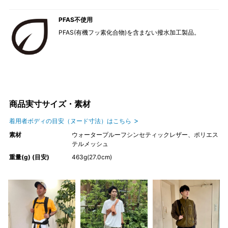
PFAS不使用
PFAS(有機フッ素化合物)を含まない撥水加工製品。
商品実寸サイズ・素材
着用者ボディの目安（ヌード寸法）はこちら
素材
ウォータープルーフシンセティックレザー、ポリエス
テルメッシュ
重量(g) (目安)
463g(27.0cm)