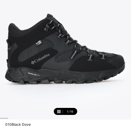
1
/
16
1
010Black Dove