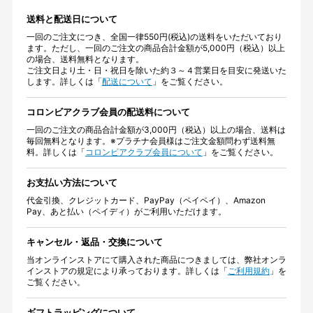
送料と配送日について
一回のご注文につき、全国一律550円(税込)の送料をいただいており
ます。ただし、一回のご注文の商品合計金額が5,000円（税込）以上
の場合、送料無料となります。
ご注文日より土・日・祝日を除いた約３～４営業日を目安に発送いた
します。詳しくは「
配送について
」をご覧ください。
コロンビアクラブ会員の配送料について
一回のご注文の商品合計金額が3,000円（税込）以上の場合、送料は
毎回無料となります。※プラチナ会員様はご注文金額問わず送料無
料。詳しくは「
コロンビアクラブ会員について
」をご覧ください。
お支払い方法について
代金引換、クレジットカード、PayPay（ペイペイ）、Amazon
Pay、あと払い（ペイディ）がご利用いただけます。
キャンセル・返品・交換について
当オンラインストアにて購入された商品につきましては、弊社オンラ
インストアの規定により承っております。詳しくは「
ご利用規約
」を
ご覧ください。
ギフトラッピングについて