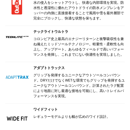
水の侵入をシャットアウトし、快適な内部環境を実現。防
水性と透湿性に優れたアウトドライの防水メンブレンをア
ッパーの内側に直接接着することで風雨や雪を最外層部で
完全にブロックし、快適な状態を保ちます。
テックライトウルトラ
コロンビア史上最高のエナジーリターンと衝撃吸収性を兼
ね備えたミッドソールテクノロジー。軽量性・柔軟性も向
上し、アップデート。あらゆるフィールドで高いパフォー
マンスを発揮し、これまでにない快適性を実現しました。
アダプトトラックス
グリップを発揮するユニークなアウトソールコンバウン
ド。DRYだけでなくWETな環境でもグリップを発揮するユ
ニークなアウトソールコンパウンド。計算されたラグ配置
により地面に対し最適な接地を可能にし、高いトレイルパ
フォーマンスを実現。
ワイドフィット
レギュラーモデルよりも幅が広めのワイド設計。