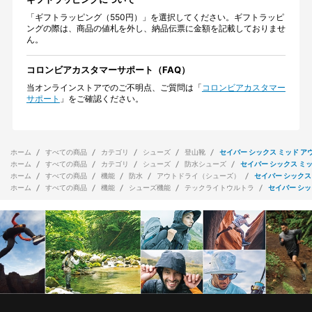
「ギフトラッピング（550円）」を選択してください。ギフトラッピ
ングの際は、商品の値札を外し、納品伝票に金額を記載しておりませ
ん。
コロンビアカスタマーサポート（FAQ）
当オンラインストアでのご不明点、ご質問は「
コロンビアカスタマー
サポート
」をご確認ください。
ホーム
すべての商品
カテゴリ
シューズ
登山靴
セイバー シックス ミッド ア
ホーム
すべての商品
カテゴリ
シューズ
防水シューズ
セイバー シックス ミッ
ホーム
すべての商品
機能
防水
アウトドライ（シューズ）
セイバー シックス
ホーム
すべての商品
機能
シューズ機能
テックライトウルトラ
セイバー シッ