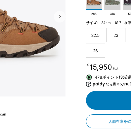
286
316
5
サイズ :
24cm | US 7
在
22.5
23
26
￥15,950
税込
478ポイント(3%)
なら
月々5,316
scan
店舗在庫を