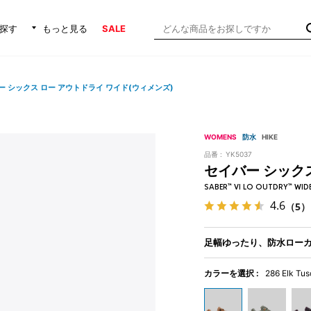
探す
もっと見る
SALE
ー シックス ロー アウトドライ ワイド(ウィメンズ)
WOMENS
防水
HIKE
品番 :
YK5037
セイバー シック
SABER™ VI LO OUTDRY™ WID
4.6
（5）
足幅ゆったり、防水ロー
カラーを選択 :
286 Elk Tu