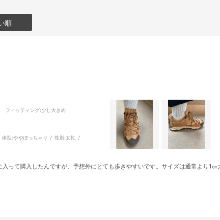
い順
フィッティング
:少し大きめ
体型:
ややぽっちゃり
性別:
女性
に入って購入したんですが、予想外にとても歩きやすいです。サイズは通常より1㎝