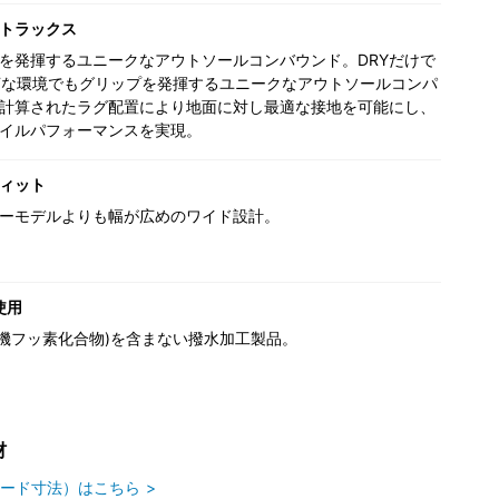
トラックス
を発揮するユニークなアウトソールコンバウンド。DRYだけで
Tな環境でもグリップを発揮するユニークなアウトソールコンパ
計算されたラグ配置により地面に対し最適な接地を可能にし、
イルパフォーマンスを実現。
ィット
ーモデルよりも幅が広めのワイド設計。
使用
(有機フッ素化合物)を含まない撥水加工製品。
材
ード寸法）はこちら