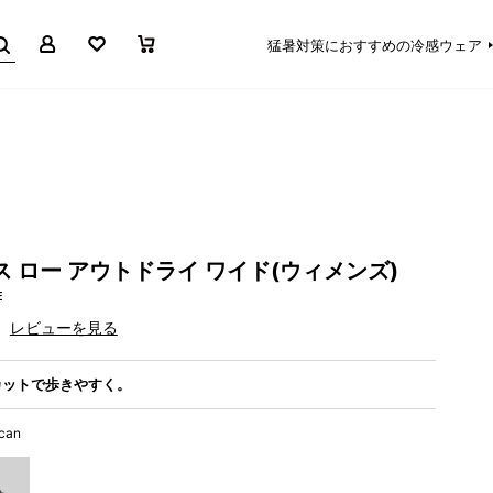
マイページ
お気に入り
買い物かご
猛暑対策におすすめの冷感ウェア
ス ロー アウトドライ ワイド(ウィメンズ)
E
レビューを見る
カットで歩きやすく。
scan