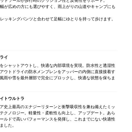
ッドソールが歩行時のクッション性と反発性をサポート。
幅が広めの方にも選びやすく、雨上がりの山道やキャンプにも
レッキングパンツと合わせて足幅にゆとりを持って歩けます。
ライ
をシャットアウトし、快適な内部環境を実現。防水性と透湿性
アウトドライの防水メンブレンをアッパーの内側に直接接着す
風雨や雪を最外層部で完全にブロックし、快適な状態を保ちま
イトウルトラ
ア史上最高のエナジーリターンと衝撃吸収性を兼ね備えたミッ
テクノロジー。軽量性・柔軟性も向上し、アップデート。あら
ールドで高いパフォーマンスを発揮し、これまでにない快適性
ました。