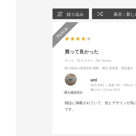
絞り込み
表示：新し
買って良かった
サイズ：25.5
カラー：Elk Tuscan
購入商品の使用目的
:通勤・通学,普段着・普段履き
uni
年代:
50代
身長:
161～165cm
靴のサイズ(cm):
25.5
雑誌に掲載されていて、色とデザインが気
です。