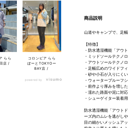
商品説明
山道やキャンプで、足幅
【特徴】
・防水透湿機能「アウト
・ミッドソールテクノロ
ア らら
コロンビア らら
・アウトソールテクノロ
田店
ぽーとTOKYOー
・足幅広めのワイドフィ
BAY店
・砂や小石が入りにくい
・ウォータープルーフシ
powered by
・前作より厚みを増した
・濡れた路面や泥に対応
・シューゲイター装着用
防水透湿機能「アウトド
ーズ内のムレを逃がしや
目の細かいメッシュアッ