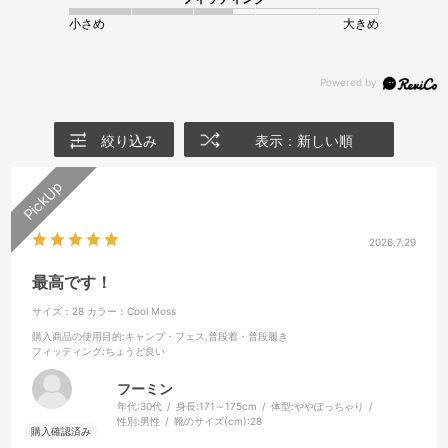
小さめ
大きめ
絞り込み
表示：新しい順
2026.7.29
最高です！
サイズ：28
カラー：Cool Moss
購入商品の使用目的
:キャンプ・フェス,普段着・普段履き
フィッティング
:ちょうど良い
フーミン
年代:
30代
身長:
171～175cm
体型:
ややぽっちゃり
性別:
男性
靴のサイズ(cm):
28