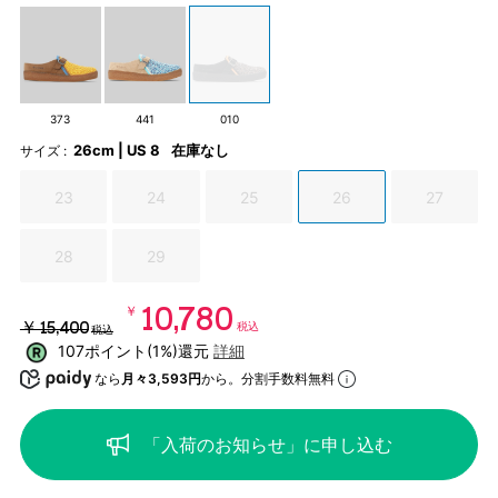
373
441
010
26cm | US 8
在庫なし
サイズ :
23
24
25
26
27
28
29
￥10,780
￥15,400
税込
税込
107ポイント(1%)還元
詳細
なら
月々3,593円
から。分割手数料無料
「入荷のお知らせ」に申し込む