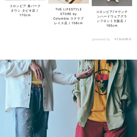
コロンビア 泉パーク
THE LIFESTYLE
タウン タピオ店
コロンビア/マウンテ
STORE by
170cm
ンハードウェアグラ
Columbia ステラプ
ンフロント大阪店
レイス店
158cm
165cm
powered by