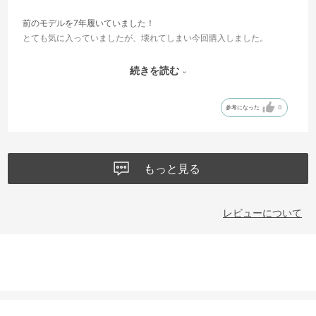
前のモデルを7年履いていました！
とても気に入っていましたが、壊れてしまい今回購入しました。
見た目良し！ 履き心地良し！
続きを読む
チャドウィック最高です！
参考になった
0
もっと見る
レビューについて