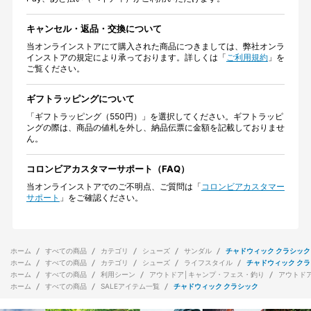
キャンセル・返品・交換について
当オンラインストアにて購入された商品につきましては、弊社オンラ
インストアの規定により承っております。詳しくは「
ご利用規約
」を
ご覧ください。
ギフトラッピングについて
「ギフトラッピング（550円）」を選択してください。ギフトラッピ
ングの際は、商品の値札を外し、納品伝票に金額を記載しておりませ
ん。
コロンビアカスタマーサポート（FAQ）
当オンラインストアでのご不明点、ご質問は「
コロンビアカスタマー
サポート
」をご確認ください。
ホーム
すべての商品
カテゴリ
シューズ
サンダル
チャドウィック クラシック
ホーム
すべての商品
カテゴリ
シューズ
ライフスタイル
チャドウィック ク
ホーム
すべての商品
利用シーン
アウトドア│キャンプ・フェス・釣り
アウトド
ホーム
すべての商品
SALEアイテム一覧
チャドウィック クラシック