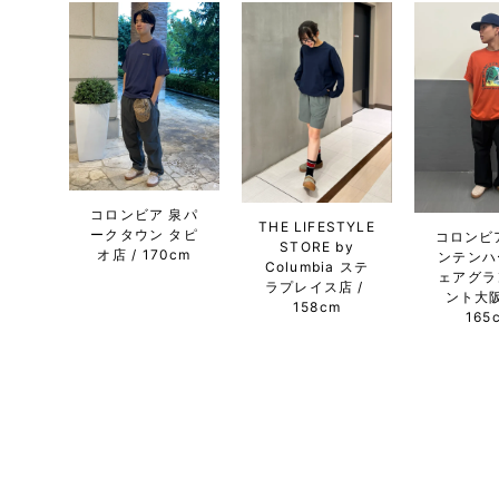
コロンビア 泉パ
THE LIFESTYLE
ークタウン タピ
コロンビ
STORE by
オ店
170cm
ンテンハ
Columbia ステ
ェアグラ
ラプレイス店
ント大
158cm
165