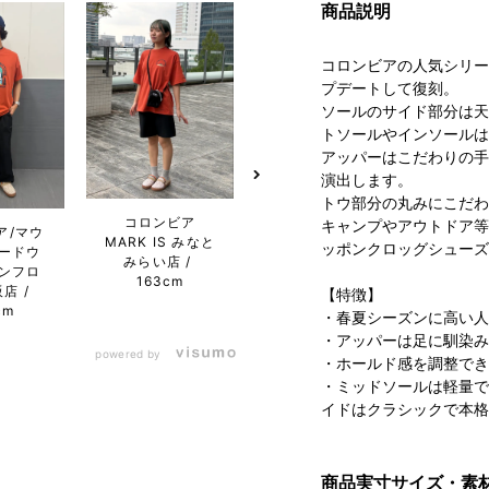
商品説明
コロンビアの人気シリーズ
プデートして復刻。
ソールのサイド部分は天
トソールやインソールは
アッパーはこだわりの手
演出します。
トウ部分の丸みにこだわ
コロンビア
Columbia 二子
コ
キャンプやアウトドア等
ア/マウ
MARK IS みなと
玉川ライズ S.C.
MARK
ッポンクロッグシューズ
ードウ
みらい店
店
163cm
み
ンフロ
163cm
1
阪店
【特徴】
cm
・春夏シーズンに高い人
・アッパーは足に馴染み
powered by
・ホールド感を調整でき
・ミッドソールは軽量で
イドはクラシックで本格
商品実寸サイズ・素