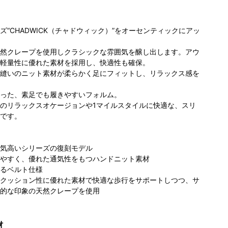
“CHADWICK（チャドウィック）”をオーセンティックにアッ
然クレープを使用しクラシックな雰囲気を醸し出します。アウ
軽量性に優れた素材を採用し、快適性も確保。
縫いのニット素材が柔らかく足にフィットし、リラックス感を
った、素足でも履きやすいフォルム。
ロンビア
コロンビア アウ
コロンビア サッ
コ
のリラックスオケージョンや1マイルスタイルに快適な、スリ
 IS みなと
トドアヴィレッ
ポロファクトリｰ
ポ
です。
らい店
ジ店
174cm
店
160cm
77cm
気高いシリーズの復刻モデル
やすく、優れた通気性をもつハンドニット素材
るベルト仕様
クッション性に優れた素材で快適な歩行をサポートしつつ、サ
的な印象の天然クレープを使用
材