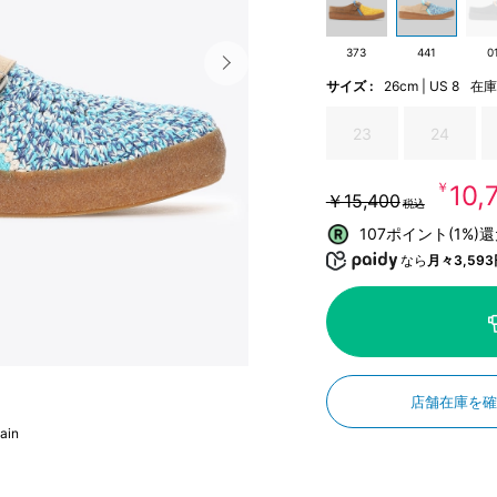
373
441
0
サイズ :
26cm | US 8
在
23
24
￥10
￥15,400
税込
107ポイント(1%)
なら
月々3,593
店舗在庫を
ain