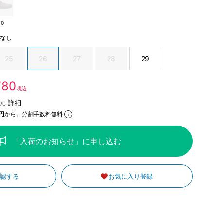
10
庫なし
25
26
27
28
29
,780
税込
還元
詳細
円
から。分割手数料無料
「入荷のお知らせ」に申し込む
確認する
お気に入り登録