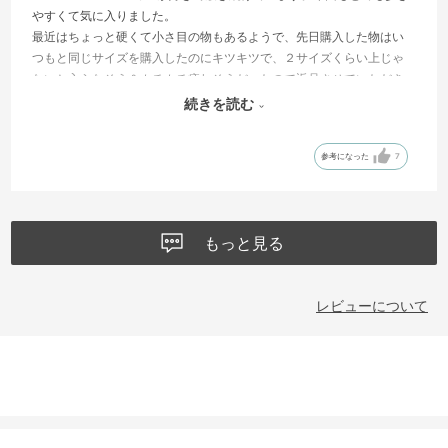
やすくて気に入りました。
最近はちょっと硬くて小さ目の物もあるようで、先日購入した物はい
つもと同じサイズを購入したのにキツキツで、２サイズくらい上じゃ
ないと入らなそう＆カチカチ疲れそうだったので返品させていただき
ました。
続きを読む
今回は大丈夫だったので安心しました。
参考になった
7
もっと見る
レビューについて