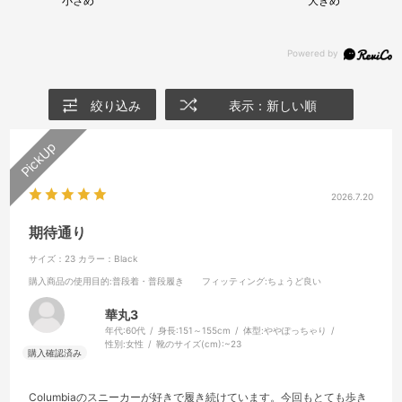
小さめ
大きめ
絞り込み
表示：新しい順
2026.7.20
期待通り
サイズ：23
カラー：Black
購入商品の使用目的
:普段着・普段履き
フィッティング
:ちょうど良い
華丸3
年代:
60代
身長:
151～155cm
体型:
ややぽっちゃり
性別:
女性
靴のサイズ(cm):
~23
Columbiaのスニーカーが好きで履き続けています。今回もとても歩き