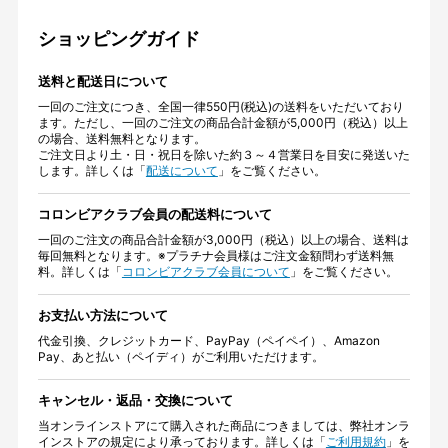
ショッピングガイド
送料と配送日について
一回のご注文につき、全国一律550円(税込)の送料をいただいており
ます。ただし、一回のご注文の商品合計金額が5,000円（税込）以上
の場合、送料無料となります。
ご注文日より土・日・祝日を除いた約３～４営業日を目安に発送いた
します。詳しくは「
配送について
」をご覧ください。
コロンビアクラブ会員の配送料について
一回のご注文の商品合計金額が3,000円（税込）以上の場合、送料は
毎回無料となります。※プラチナ会員様はご注文金額問わず送料無
料。詳しくは「
コロンビアクラブ会員について
」をご覧ください。
お支払い方法について
代金引換、クレジットカード、PayPay（ペイペイ）、Amazon
Pay、あと払い（ペイディ）がご利用いただけます。
キャンセル・返品・交換について
当オンラインストアにて購入された商品につきましては、弊社オンラ
インストアの規定により承っております。詳しくは「
ご利用規約
」を