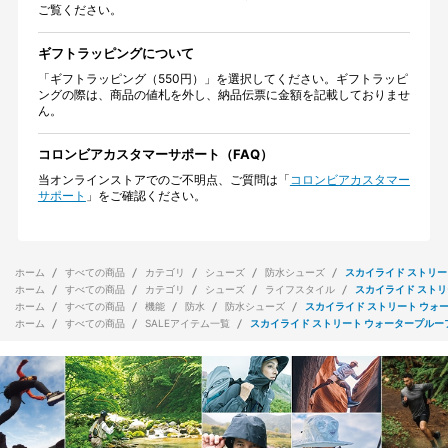
ご覧ください。
ギフトラッピングについて
「ギフトラッピング（550円）」を選択してください。ギフトラッピ
ングの際は、商品の値札を外し、納品伝票に金額を記載しておりませ
ん。
コロンビアカスタマーサポート（FAQ）
当オンラインストアでのご不明点、ご質問は「
コロンビアカスタマー
サポート
」をご確認ください。
ホーム
すべての商品
カテゴリ
シューズ
防水シューズ
スカイライド ストリー
ホーム
すべての商品
カテゴリ
シューズ
ライフスタイル
スカイライド ストリ
ホーム
すべての商品
機能
防水
防水シューズ
スカイライド ストリート ウォ
ホーム
すべての商品
SALEアイテム一覧
スカイライド ストリート ウォータープルー