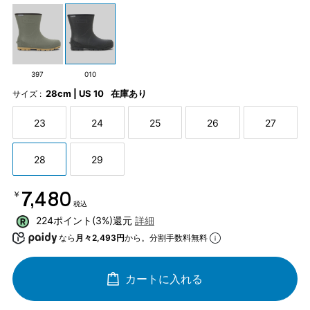
397
010
28cm | US 10
在庫あり
サイズ :
23
24
25
26
27
28
29
￥7,480
税込
224ポイント(3%)還元
詳細
なら
月々2,493円
から。分割手数料無料
カートに入れる