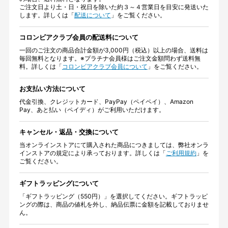
ご注文日より土・日・祝日を除いた約３～４営業日を目安に発送いた
します。詳しくは「
配送について
」をご覧ください。
コロンビアクラブ会員の配送料について
一回のご注文の商品合計金額が3,000円（税込）以上の場合、送料は
毎回無料となります。※プラチナ会員様はご注文金額問わず送料無
料。詳しくは「
コロンビアクラブ会員について
」をご覧ください。
お支払い方法について
代金引換、クレジットカード、PayPay（ペイペイ）、Amazon
Pay、あと払い（ペイディ）がご利用いただけます。
キャンセル・返品・交換について
当オンラインストアにて購入された商品につきましては、弊社オンラ
インストアの規定により承っております。詳しくは「
ご利用規約
」を
ご覧ください。
ギフトラッピングについて
「ギフトラッピング（550円）」を選択してください。ギフトラッピ
ングの際は、商品の値札を外し、納品伝票に金額を記載しておりませ
ん。