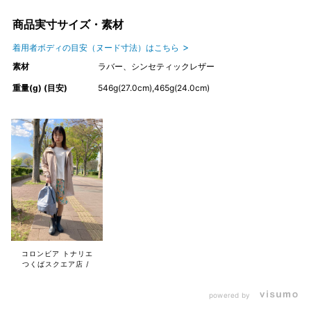
商品実寸サイズ・素材
着用者ボディの目安（ヌード寸法）はこちら
素材
ラバー、シンセティックレザー
重量(g) (目安)
546g(27.0cm),465g(24.0cm)
コロンビア トナリエ
つくばスクエア店
powered by