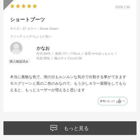
2026.7.30
ショートブーツ
サイズ：27
カラー：Stone Green
フィッティング
:ちょうど良い
かなお
年代:
60代
身長:
171～175cm
体型:
ややぽっちゃり
性別:
男性
靴のサイズ(cm):
26
本当に素敵な色で、雨の日もルンルンな気分で出勤する事ができます
モスグリーンと黒の二色のみなので、もう少しカラー展開をしてもら
えると、もっとユーザーが増えると思います
参考になった
0
もっと見る