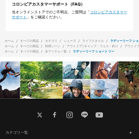
コロンビアカスタマーサポート（FAQ）
当オンラインストアでのご不明点、ご質問は「
コロンビアカスタマー
サポート
」をご確認ください。
ホーム
すべての商品
カテゴリ
シューズ
ライフスタイル
ラディーリーフ ショ
ホーム
すべての商品
利用シーン
アウトドア│キャンプ・フェス・釣り
アウトド
ホーム
すべての商品
全アイテム一覧
ラディーリーフ ショート ツー
twitter
facebook
instagram
line
youtube
カテゴリ一覧