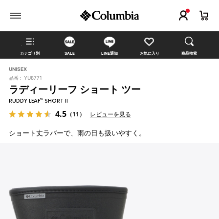
カテゴリ別
SALE
LINE通知
お気に入り
商品検索
UNISEX
品番 :
YU8771
ラディーリーフ ショート ツー
RUDDY LEAF™ SHORT II
4.5
（11）
レビューを見る
ショート丈ラバーで、雨の日も扱いやすく。