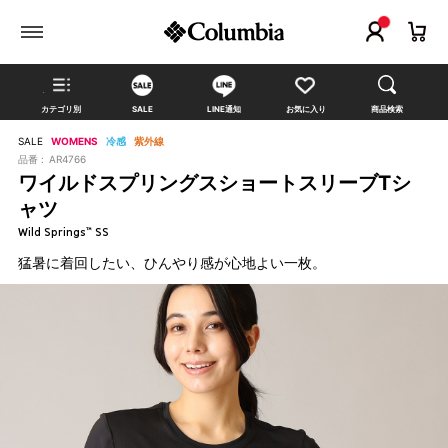
カテゴリ別
SALE
LINE通知
お気に入り
商品検索
SALE
WOMENS
冷感
紫外線
品番 :
AR4766
ワイルドスプリングスショートスリーブTシ
ャツ
Wild Springs™ SS
猛暑に着回したい、ひんやり感が心地よい一枚。