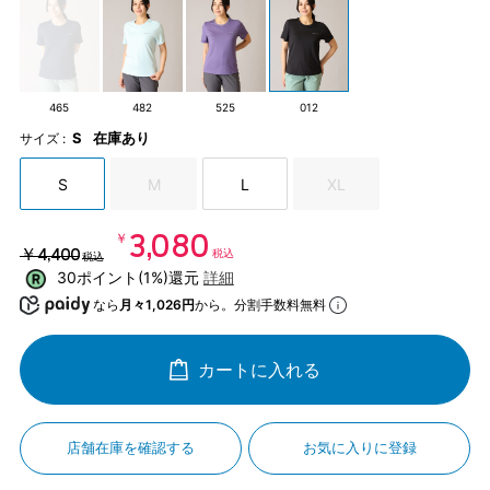
465
482
525
012
S
在庫あり
サイズ :
S
M
L
XL
￥3,080
￥4,400
税込
税込
30ポイント(1%)還元
詳細
なら
月々1,026円
から。分割手数料無料
カートに入れる
店舗在庫を確認する
お気に入りに登録