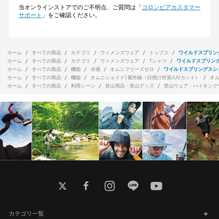
当オンラインストアでのご不明点、ご質問は「
コロンビアカスタマー
サポート
」をご確認ください。
ホーム
すべての商品
カテゴリ
ウィメンズウェア
トップス
ワイルドスプリン
ホーム
すべての商品
カテゴリ
ウィメンズウェア
Tシャツ
ワイルドスプリン
ホーム
すべての商品
機能
冷感
オムニフリーズゼロ
ワイルドスプリングスシ
ホーム
すべての商品
機能
オムニシェイド│紫外線（日焼け対策/UVカット）
オ
ホーム
すべての商品
利用シーン
登山用品・登山グッズ
登山ウェア・ハイキング
twitter
facebook
instagram
line
youtube
カテゴリ一覧