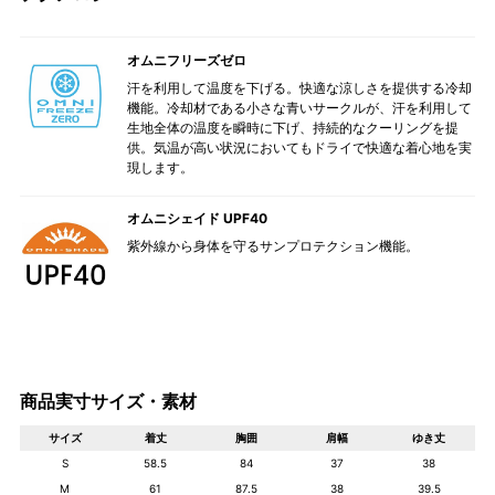
オムニフリーズゼロ
汗を利用して温度を下げる。快適な涼しさを提供する冷却
機能。冷却材である小さな青いサークルが、汗を利用して
生地全体の温度を瞬時に下げ、持続的なクーリングを提
供。気温が高い状況においてもドライで快適な着心地を実
現します。
オムニシェイド UPF40
紫外線から身体を守るサンプロテクション機能。
商品実寸サイズ・素材
サイズ
着丈
胸囲
肩幅
ゆき丈
S
58.5
84
37
38
M
61
87.5
38
39.5