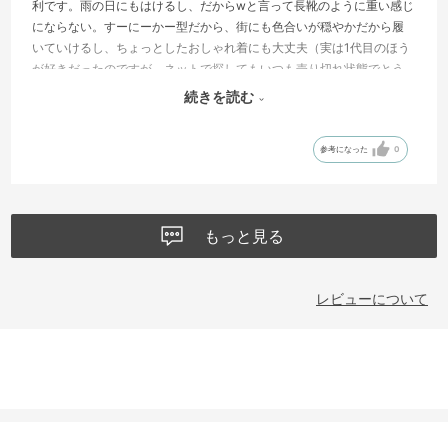
利です。雨の日にもはけるし、だからwと言って長靴のように重い感じ
にならない。すーにーかー型だから、街にも色合いが穏やかだから履
いていけるし、ちょっとしたおしゃれ着にも大丈夫（実は1代目のほう
が好きだったのですが、ネットで探してもいつも売り切れ状態でとう
とうおなじものがなくなってしまいました）。もちろん、ハイキング
続きを読む
にも山歩きにも。オールマイティです。幅広のわつぃにも対応してく
れるし、蒸れないから、春夏秋冬履いてしまいます。
参考になった
0
もっと見る
レビューについて