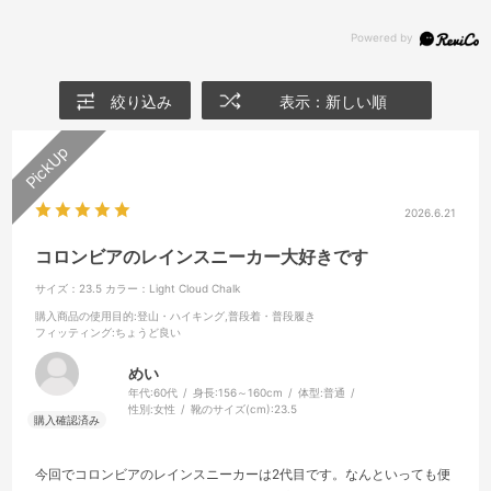
絞り込み
表示：新しい順
2026.6.21
コロンビアのレインスニーカー大好きです
サイズ：23.5
カラー：Light Cloud Chalk
購入商品の使用目的
:登山・ハイキング,普段着・普段履き
フィッティング
:ちょうど良い
めい
年代:
60代
身長:
156～160cm
体型:
普通
性別:
女性
靴のサイズ(cm):
23.5
今回でコロンビアのレインスニーカーは2代目です。なんといっても便