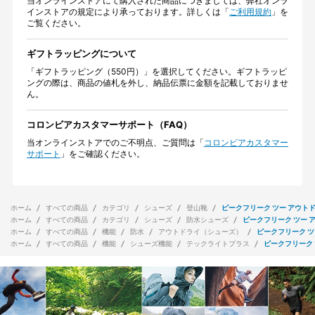
当オンラインストアにて購入された商品につきましては、弊社オンラ
インストアの規定により承っております。詳しくは「
ご利用規約
」を
ご覧ください。
ギフトラッピングについて
「ギフトラッピング（550円）」を選択してください。ギフトラッピ
ングの際は、商品の値札を外し、納品伝票に金額を記載しておりませ
ん。
コロンビアカスタマーサポート（FAQ）
当オンラインストアでのご不明点、ご質問は「
コロンビアカスタマー
サポート
」をご確認ください。
ホーム
すべての商品
カテゴリ
シューズ
登山靴
ピークフリーク ツー アウトド
ホーム
すべての商品
カテゴリ
シューズ
防水シューズ
ピークフリーク ツー 
ホーム
すべての商品
機能
防水
アウトドライ（シューズ）
ピークフリーク ツ
ホーム
すべての商品
機能
シューズ機能
テックライトプラス
ピークフリーク 