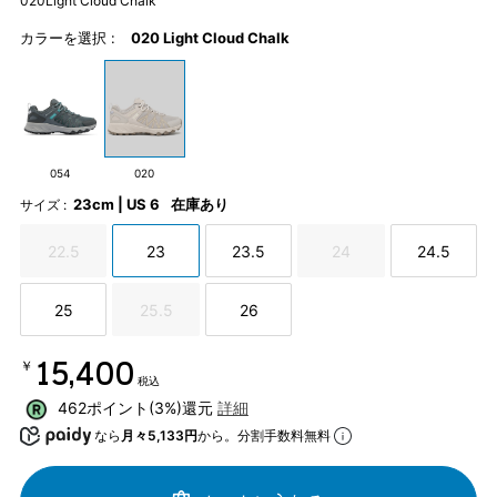
020Light Cloud Chalk
カラーを選択 :
020 Light Cloud Chalk
054
020
23cm | US 6
在庫あり
サイズ :
22.5
23
23.5
24
24.5
25
25.5
26
￥15,400
税込
462ポイント(3%)還元
詳細
なら
月々5,133円
から。分割手数料無料