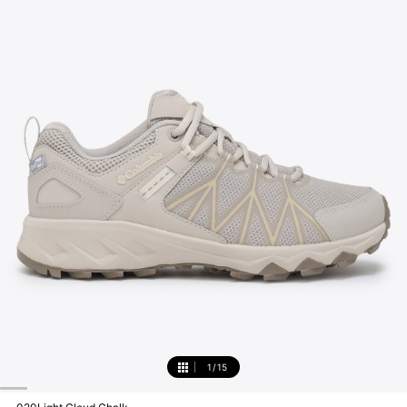
1
/
15
1