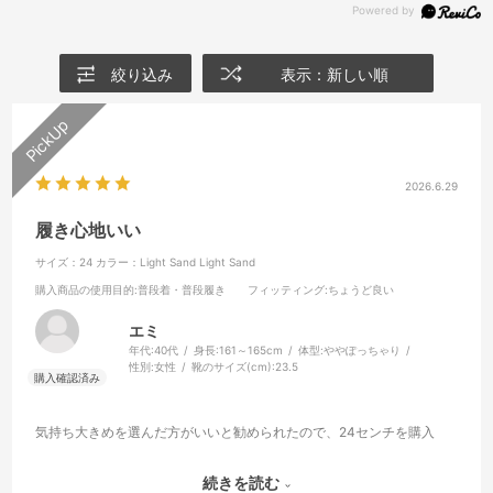
絞り込み
表示：新しい順
2026.6.29
履き心地いい
サイズ：24
カラー：Light Sand Light Sand
購入商品の使用目的
:普段着・普段履き
フィッティング
:ちょうど良い
エミ
年代:
40代
身長:
161～165cm
体型:
ややぽっちゃり
性別:
女性
靴のサイズ(cm):
23.5
気持ち大きめを選んだ方がいいと勧められたので、24センチを購入
クッション性が高く、程よいホールド感もあり履いてて楽です
続きを読む