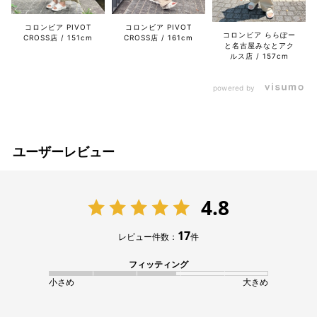
コロンビア PIVOT
コロンビア PIVOT
コロンビア ららぽー
CROSS店
151cm
CROSS店
161cm
と名古屋みなとアク
ルス店
157cm
powered by
ユーザーレビュー
4.8
17
レビュー件数：
件
フィッティング
小さめ
大きめ