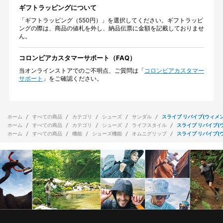
ギフトラッピングについて
「ギフトラッピング（550円）」を選択してください。ギフトラッピ
ングの際は、商品の値札を外し、納品伝票に金額を記載しておりませ
ん。
コロンビアカスタマーサポート（FAQ）
当オンラインストアでのご不明点、ご質問は「
コロンビアカスタマー
サポート
」をご確認ください。
ホーム
すべての商品
カテゴリ
シューズ
サンダル
スライブ リバイブ(ウィメン
ホーム
すべての商品
カテゴリ
シューズ
ライフスタイル
スライブ リバイブ(
ホーム
すべての商品
機能
シューズ機能
オムニグリップ
スライブ リバイブ(