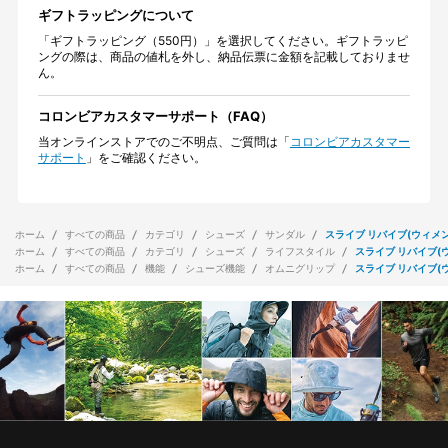
ギフトラッピングについて
「ギフトラッピング（550円）」を選択してください。ギフトラッピ
ングの際は、商品の値札を外し、納品伝票に金額を記載しておりませ
ん。
コロンビアカスタマーサポート（FAQ）
当オンラインストアでのご不明点、ご質問は「
コロンビアカスタマー
サポート
」をご確認ください。
ホーム
すべての商品
カテゴリ
シューズ
サンダル
スライブ リバイブ(ウィメン
ホーム
すべての商品
カテゴリ
シューズ
ライフスタイル
スライブ リバイブ(
ホーム
すべての商品
機能
シューズ機能
オムニグリップ
スライブ リバイブ(