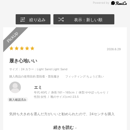
絞り込み
表示：新しい順
2026.6.29
履き心地いい
サイズ：24
カラー：Light Sand Light Sand
購入商品の使用目的
:普段着・普段履き
フィッティング
:ちょうど良い
エミ
年代:
40代
身長:
161～165cm
体型:
ややぽっちゃり
性別:
女性
靴のサイズ(cm):
23.5
気持ち大きめを選んだ方がいいと勧められたので、24センチを購入
クッション性が高く、程よいホールド感もあり履いてて楽です
続きを読む