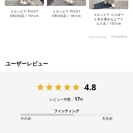
コロンビア PIVOT
コロンビア PIVOT
コロンビア ららぽー
CROSS店
151cm
CROSS店
161cm
と名古屋みなとアク
ルス店
157cm
powered by
ユーザーレビュー
4.8
17
レビュー件数：
件
フィッティング
小さめ
大きめ