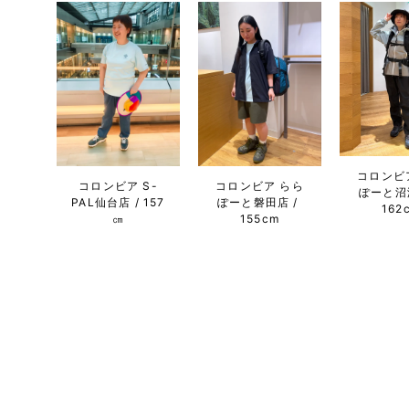
コロンビ
コロンビア S-
コロンビア らら
ぽーと沼
PAL仙台店
157
ぽーと磐田店
162
㎝
155cm