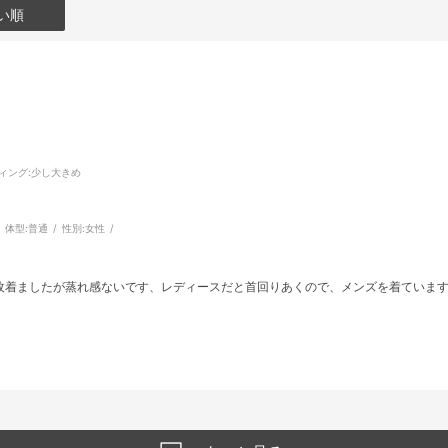
い順
ィング
:少し大きめ
体型:
普通
性別:
女性
枚着ましたが蒸れ感ないです、レディースだと首回りあくので、メンズを着ています