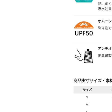
能。多く
吸水効果
オムニシェ
降り注ぐ
アンチオ
消臭縫製
商品実寸サイズ・素
サイズ
S
M