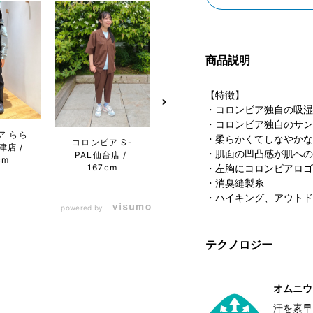
商品説明
【特徴】
・コロンビア独自の吸湿
・コロンビア独自のサン
ア らら
コロンビア らら
・柔らかくてしなやかな
コロンビア S-
コロン
津店
ぽーと沼津店
・肌面の凹凸感が肌への
PAL仙台店
ぽー
cm
162cm
167cm
なとア
・左胸にコロンビアロゴ
・消臭縫製糸
・ハイキング、アウトド
powered by
テクノロジー
オムニウ
汗を素早