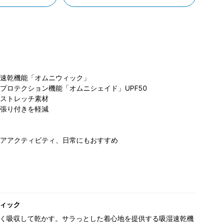
速乾機能「オムニウィック」
プロテクション機能「オムニシェイド」UPF50
コ
ストレッチ素材
ビア らら
コロンビア らら
コロンビア らら
ぽ
張り付きを軽減
と名古屋み
ぽーと磐田店
ぽーと磐田店
クルス店
173cm
173cm
175cm
アアクティビティ、日常にもおすすめ
ィック
く吸収して乾かす。サラっとした着心地を提供する吸湿速乾機