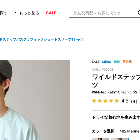
探す
もっと見る
SALE
ドステップパスグラフィックショートスリーブTシャツ
SALE
MENS
速乾
紫外線
品番 :
PG0005
ワイルドステッ
ツ
Wildstep Path™ Graphic SS 
4.8
（4）
ドライな着心地を生み出す
カラーを選択 :
482 Marine 