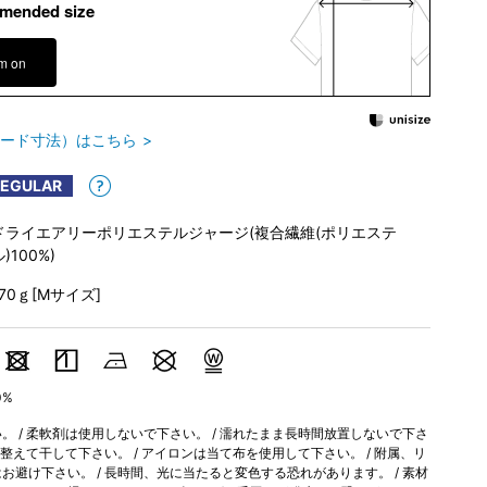
mended size
em on
ード寸法）はこちら
REGULAR
ドライエアリーポリエステルジャージ(複合繊維(ポリエステ
)100%)
170ｇ[Mサイズ]
0%
 / 柔軟剤は使用しないで下さい。 / 濡れたまま長時間放置しないで下さ
を整えて干して下さい。 / アイロンは当て布を使用して下さい。 / 附属、リ
避け下さい。 / 長時間、光に当たると変色する恐れがあります。 / 素材