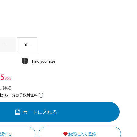
L
XL
Find your size
35
税込
元
詳細
円
から。分割手数料無料
カートに入れる
確認する
お気に入り登録