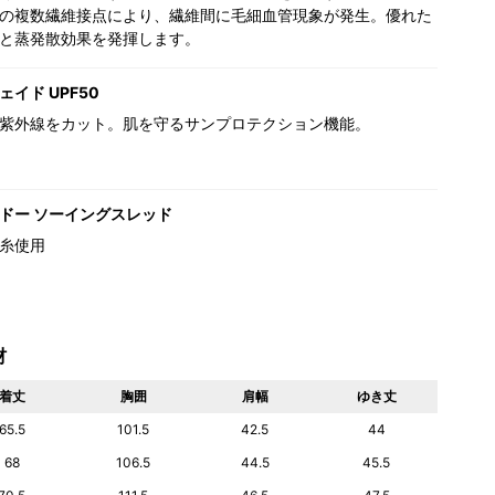
の複数繊維接点により、繊維間に毛細血管現象が発生。優れた
と蒸発散効果を発揮します。
イド UPF50
紫外線をカット。肌を守るサンプロテクション機能。
ドー ソーイングスレッド
糸使用
材
着丈
胸囲
肩幅
ゆき丈
65.5
101.5
42.5
44
68
106.5
44.5
45.5