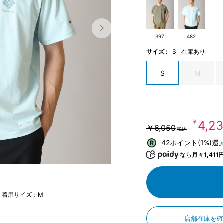
397
482
サイズ :
S
在庫あり
S
M
￥4,2
￥6,050
税込
42ポイント(1%)還
なら
月々1,411
m 着用サイズ：M
店舗在庫を