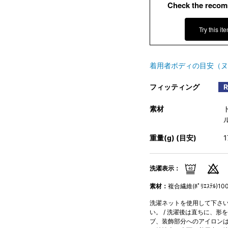
Check the recom
Try this it
着用者ボディの目安（ヌ
フィッティング
素材
ル
重量(g) (目安)
洗濯表示：
素材：
複合繊維(ﾎﾟﾘｴｽﾃﾙ)10
洗濯ネットを使用して下さい。
い。 / 洗濯後は直ちに、形
ブ、装飾部分へのアイロンはお