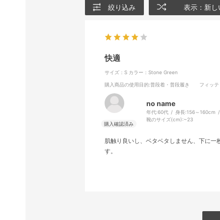
絞り込み
表示：新し
快適
サイズ：S
カラー：Stone Green
購入商品の使用目的
:普段着・普段履き
フィッテ
no name
年代:
60代
身長:
156～160cm
靴のサイズ(cm):
~23
肌触り良いし、ベタベタしません、下に一
す。