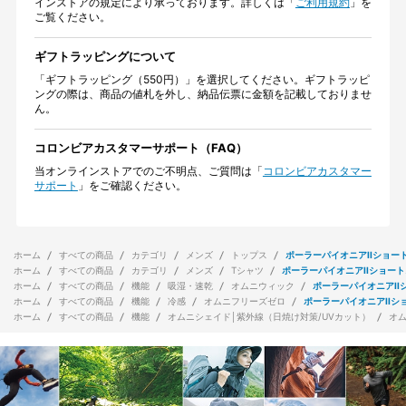
インストアの規定により承っております。詳しくは「
ご利用規約
」を
ご覧ください。
ギフトラッピングについて
「ギフトラッピング（550円）」を選択してください。ギフトラッピ
ングの際は、商品の値札を外し、納品伝票に金額を記載しておりませ
ん。
コロンビアカスタマーサポート（FAQ）
当オンラインストアでのご不明点、ご質問は「
コロンビアカスタマー
サポート
」をご確認ください。
ホーム
すべての商品
カテゴリ
メンズ
トップス
ポーラーパイオニアIIショー
ホーム
すべての商品
カテゴリ
メンズ
Tシャツ
ポーラーパイオニアIIショー
ホーム
すべての商品
機能
吸湿・速乾
オムニウィック
ポーラーパイオニアII
ホーム
すべての商品
機能
冷感
オムニフリーズゼロ
ポーラーパイオニアIIシ
ホーム
すべての商品
機能
オムニシェイド│紫外線（日焼け対策/UVカット）
オ