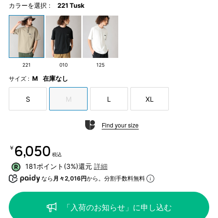
カラーを選択 :
221 Tusk
221
010
125
M
在庫なし
サイズ :
S
M
L
XL
Find your size
￥6,050
税込
181ポイント(3%)還元
詳細
なら
月々2,016円
から。分割手数料無料
「入荷のお知らせ」に申し込む