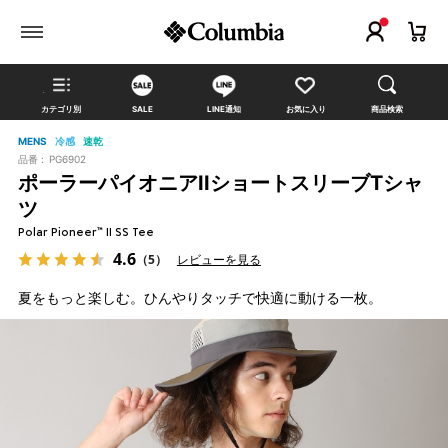
カテゴリ別
SALE
LINE通知
お気に入り
商品検索
MENS
冷感
速乾
品番 :
PG6902
ポーラーパイオニアIIショートスリーブTシャ
ツ
Polar Pioneer™ II SS Tee
4.6
（5）
レビューを見る
夏をもっと楽しむ。ひんやりタッチで快適に動ける一枚。