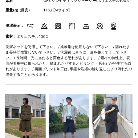
素材
OFZ シンセティックジャージー(ポリエステル100%)
重量(g) (目安)
176ｇ[Mサイズ]
洗濯表示：
素材：
ポリエステル100%
洗濯ネットを使用して下さい。 / 柔軟剤は使用しないで下さい。 / 濡れたま
ま長時間放置しないで下さい。 / 洗濯後は直ちに、形を整えて干して下さ
い。 / 長時間、光に当たると変色する恐れがあります。 / 素材の特性上、表
面が着用中に擦られたり、揉まれたりするとピリング（毛玉）が発生する恐
れがあります。 / 裏面プリント加工は､摩擦や洗濯の繰り返しにより薄れたり
消失することがあります｡