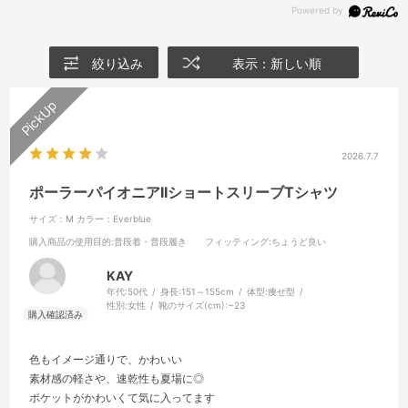
絞り込み
表示：新しい順
2026.7.7
ポーラーパイオニアIIショートスリーブTシャツ
サイズ：M
カラー：Everblue
購入商品の使用目的
:普段着・普段履き
フィッティング
:ちょうど良い
KAY
年代:
50代
身長:
151～155cm
体型:
痩せ型
性別:
女性
靴のサイズ(cm):
~23
色もイメージ通りで、かわいい
素材感の軽さや、速乾性も夏場に◎
ポケットがかわいくて気に入ってます