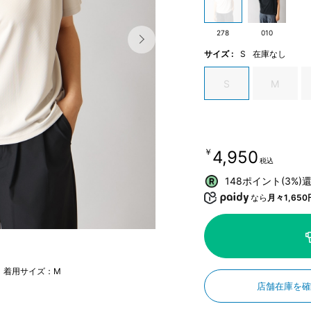
278
010
サイズ :
S
在庫なし
S
M
￥4,950
税込
148ポイント(3%)
なら
月々1,650
m 着用サイズ：M
店舗在庫を