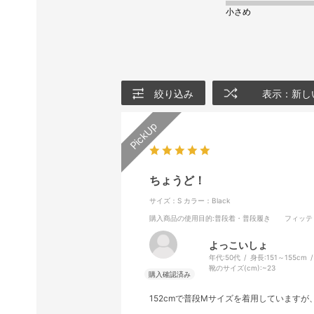
小さめ
絞り込み
表示：新し
ちょうど！
サイズ：S
カラー：Black
購入商品の使用目的
:普段着・普段履き
フィッテ
よっこいしょ
年代:
50代
身長:
151～155cm
靴のサイズ(cm):
~23
152cmで普段Mサイズを着用しています