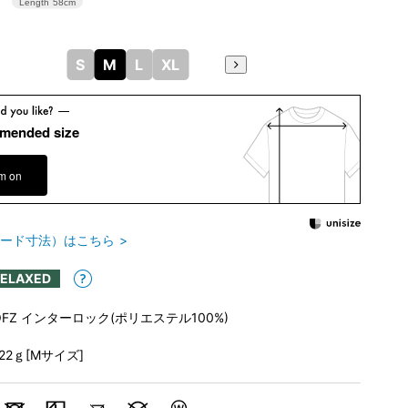
Length
58cm
S
M
L
XL
mended size
em on
ード寸法）はこちら
RELAXED
OFZ インターロック(ポリエステル100%)
122ｇ[Mサイズ]