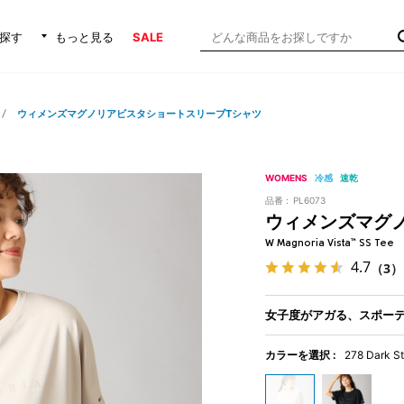
探す
もっと見る
SALE
ウィメンズマグノリアビスタショートスリーブTシャツ
WOMENS
冷感
速乾
品番 :
PL6073
ウィメンズマグ
W Magnoria Vista™ SS Tee
4.7
（3）
女子度がアガる、スポーテ
カラーを選択 :
278 Dark S