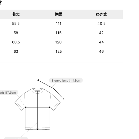
材
着丈
胸囲
ゆき丈
55.5
111
40.5
58
115
42
60.5
120
44
63
125
46
Sleeve length
42cm
dth
57.5cm