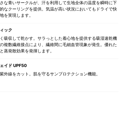
さな青いサークルが、汗を利用して生地全体の温度を瞬時に下
的なクーリングを提供。気温が高い状況においてもドライで快
地を実現します。
ィック
く吸収して乾かす。サラっとした着心地を提供する吸湿速乾機
の複数繊維接点により、繊維間に毛細血管現象が発生。優れた
と蒸発散効果を発揮します。
イド UPF50
紫外線をカット。肌を守るサンプロテクション機能。