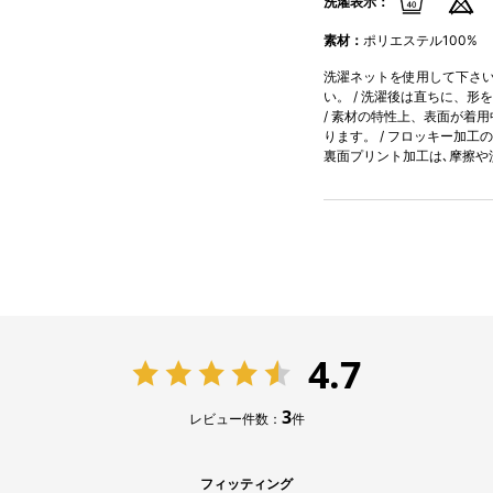
洗濯表示：
素材：
ポリエステル100%
洗濯ネットを使用して下さい。
い。 / 洗濯後は直ちに、形
/ 素材の特性上、表面が着
ります。 / フロッキー加
裏面プリント加工は､摩擦や
4.7
3
レビュー件数：
件
フィッティング