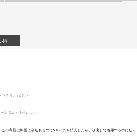
い順
ィング
:ちょうど良い
体型:
普通
性別:
女性
が、この商品は胸囲に余裕あるのでSサイズを購入したら、裾出しで着用するのにピ