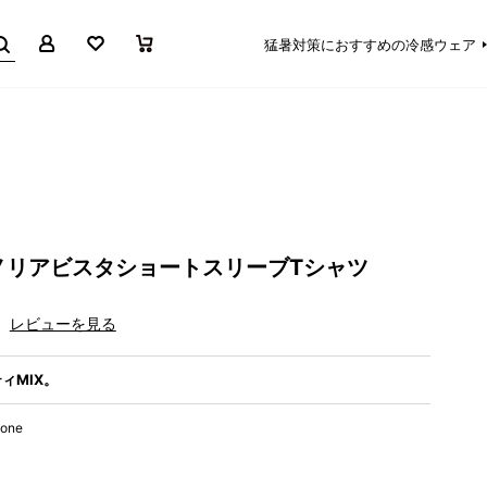
マイページ
お気に入り
買い物かご
猛暑対策におすすめの冷感ウェア
ノリアビスタショートスリーブTシャツ
レビューを見る
ィMIX。
tone