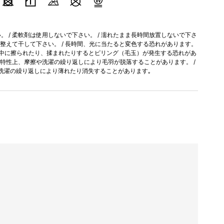
 / 柔軟剤は使用しないで下さい。 / 濡れたまま長時間放置しないで下さ
を整えて干して下さい。 / 長時間、光に当たると変色する恐れがあります。
用中に擦られたり、揉まれたりするとピリング（毛玉）が発生する恐れがあ
工の特性上、摩擦や洗濯の繰り返しにより毛羽が脱落することがあります。 /
洗濯の繰り返しにより薄れたり消失することがあります｡