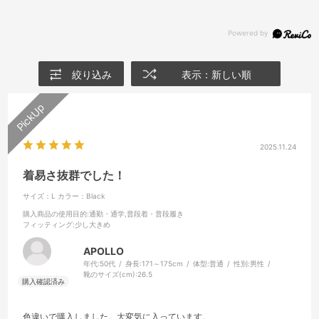
絞り込み
表示：新しい順
2025.11.24
着易さ抜群でした！
サイズ：L
カラー：Black
購入商品の使用目的
:通勤・通学,普段着・普段履き
フィッティング
:少し大きめ
APOLLO
年代:
50代
身長:
171～175cm
体型:
普通
性別:
男性
靴のサイズ(cm):
26.5
色違いで購入しました。大変気に入っています。