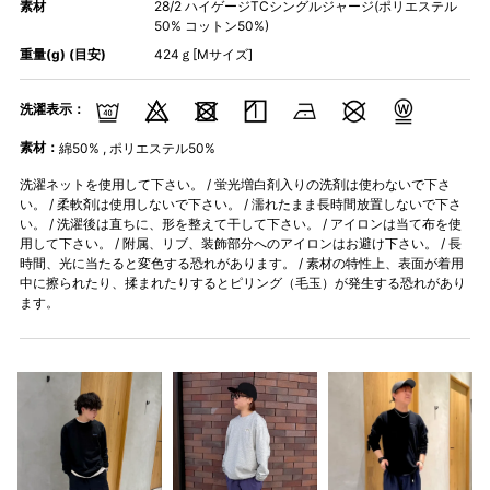
素材
28/2 ハイゲージTCシングルジャージ(ポリエステル
50% コットン50%)
重量(g) (目安)
424ｇ[Mサイズ]
洗濯表示：
素材：
綿50% , ポリエステル50%
洗濯ネットを使用して下さい。 / 蛍光増白剤入りの洗剤は使わないで下さ
い。 / 柔軟剤は使用しないで下さい。 / 濡れたまま長時間放置しないで下さ
い。 / 洗濯後は直ちに、形を整えて干して下さい。 / アイロンは当て布を使
用して下さい。 / 附属、リブ、装飾部分へのアイロンはお避け下さい。 / 長
時間、光に当たると変色する恐れがあります。 / 素材の特性上、表面が着用
中に擦られたり、揉まれたりするとピリング（毛玉）が発生する恐れがあり
ます。