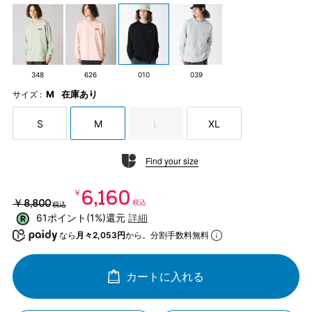
348
626
010
039
M
在庫あり
サイズ :
S
M
L
XL
Find your size
￥6,160
￥8,800
税込
税込
61ポイント(1%)還元
詳細
なら
月々2,053円
から。分割手数料無料
カートに入れる