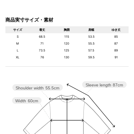
商品実寸サイズ・素材
サイズ
着丈
胸囲
肩幅
ゆき丈
S
68.5
115
53.5
85
M
71
120
55.5
87
L
73.5
125
57.5
89
XL
76
130
59.5
91
Sleeve length
87cm
Shoulder width
55.5cm
Width
60cm