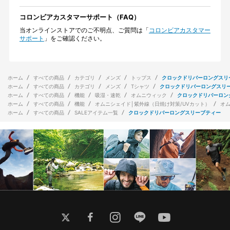
コロンビアカスタマーサポート（FAQ）
当オンラインストアでのご不明点、ご質問は「
コロンビアカスタマー
サポート
」をご確認ください。
ホーム
すべての商品
カテゴリ
メンズ
トップス
クロックドリバーロングスリ
ホーム
すべての商品
カテゴリ
メンズ
Tシャツ
クロックドリバーロングスリ
ホーム
すべての商品
機能
吸湿・速乾
オムニウィック
クロックドリバーロン
ホーム
すべての商品
機能
オムニシェイド│紫外線（日焼け対策/UVカット）
オ
ホーム
すべての商品
SALEアイテム一覧
クロックドリバーロングスリーブティー
twitter
facebook
instagram
line
youtube