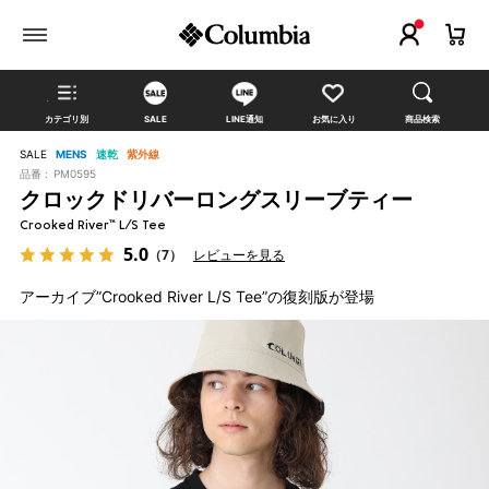
カテゴリ別
SALE
LINE通知
お気に入り
商品検索
SALE
MENS
速乾
紫外線
品番 :
PM0595
クロックドリバーロングスリーブティー
Crooked River™ L/S Tee
5.0
（7）
レビューを見る
アーカイブ”Crooked River L/S Tee”の復刻版が登場