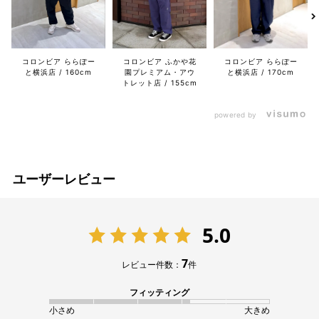
コロンビア ふかや花
コロンビア ららぽー
コロンビア ららぽー
園プレミアム・アウ
と横浜店
170cm
と横浜店
160cm
トレット店
155cm
powered by
ユーザーレビュー
5.0
7
レビュー件数：
件
フィッティング
小さめ
大きめ