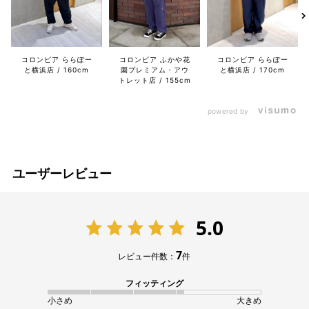
コロンビア ふかや花
コロンビア ららぽー
コロンビア ららぽー
園プレミアム・アウ
と横浜店
170cm
と横浜店
160cm
トレット店
155cm
powered by
ユーザーレビュー
5.0
7
レビュー件数：
件
フィッティング
小さめ
大きめ