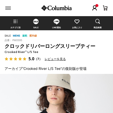
カテゴリ別
SALE
LINE通知
お気に入り
商品検索
SALE
MENS
速乾
紫外線
品番 :
PM0595
クロックドリバーロングスリーブティー
Crooked River™ L/S Tee
5.0
（7）
レビューを見る
アーカイブ”Crooked River L/S Tee”の復刻版が登場