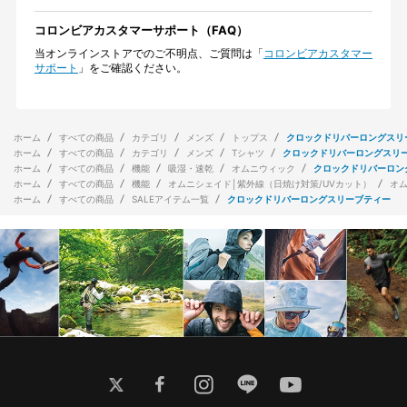
コロンビアカスタマーサポート（FAQ）
当オンラインストアでのご不明点、ご質問は「
コロンビアカスタマー
サポート
」をご確認ください。
ホーム
すべての商品
カテゴリ
メンズ
トップス
クロックドリバーロングスリ
ホーム
すべての商品
カテゴリ
メンズ
Tシャツ
クロックドリバーロングスリ
ホーム
すべての商品
機能
吸湿・速乾
オムニウィック
クロックドリバーロン
ホーム
すべての商品
機能
オムニシェイド│紫外線（日焼け対策/UVカット）
オ
ホーム
すべての商品
SALEアイテム一覧
クロックドリバーロングスリーブティー
twitter
facebook
instagram
line
youtube