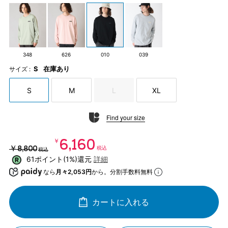
348
626
010
039
S
在庫あり
サイズ :
S
M
L
XL
Find your size
￥6,160
￥8,800
税込
税込
61ポイント(1%)還元
詳細
なら
月々2,053円
から。分割手数料無料
カートに入れる