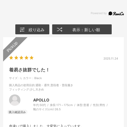
絞り込み
表示：新しい順
2025.11.24
着易さ抜群でした！
サイズ：L
カラー：Black
購入商品の使用目的
:通勤・通学,普段着・普段履き
フィッティング
:少し大きめ
APOLLO
年代:
50代
身長:
171～175cm
体型:
普通
性別:
男性
靴のサイズ(cm):
26.5
色違いで購入しました。大変気に入っています。