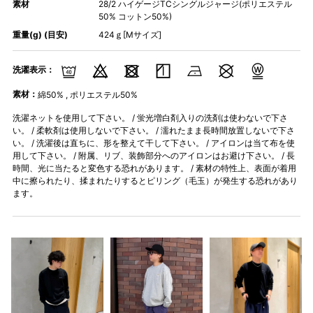
素材
28/2 ハイゲージTCシングルジャージ(ポリエステル
50% コットン50%)
重量(g) (目安)
424ｇ[Mサイズ]
洗濯表示：
素材：
綿50% , ポリエステル50%
洗濯ネットを使用して下さい。 / 蛍光増白剤入りの洗剤は使わないで下さ
い。 / 柔軟剤は使用しないで下さい。 / 濡れたまま長時間放置しないで下さ
い。 / 洗濯後は直ちに、形を整えて干して下さい。 / アイロンは当て布を使
用して下さい。 / 附属、リブ、装飾部分へのアイロンはお避け下さい。 / 長
時間、光に当たると変色する恐れがあります。 / 素材の特性上、表面が着用
中に擦られたり、揉まれたりするとピリング（毛玉）が発生する恐れがあり
ます。