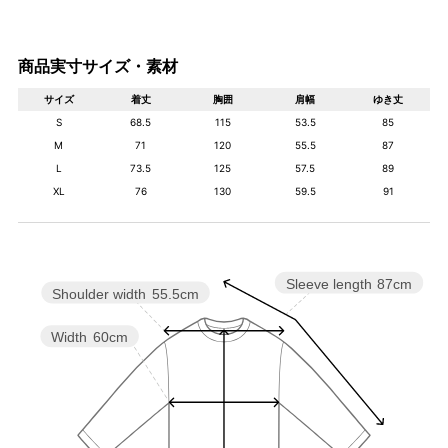
商品実寸サイズ・素材
サイズ
着丈
胸囲
肩幅
ゆき丈
S
68.5
115
53.5
85
M
71
120
55.5
87
L
73.5
125
57.5
89
XL
76
130
59.5
91
Sleeve length
87cm
Shoulder width
55.5cm
Width
60cm