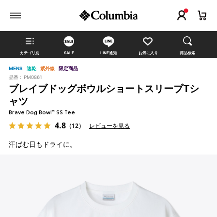
カテゴリ別
SALE
LINE通知
お気に入り
商品検索
MENS
速乾
紫外線
限定商品
品番 :
PM0861
ブレイブドッグボウルショートスリーブTシ
ャツ
Brave Dog Bowl™ SS Tee
4.8
（12）
レビューを見る
汗ばむ日もドライに。