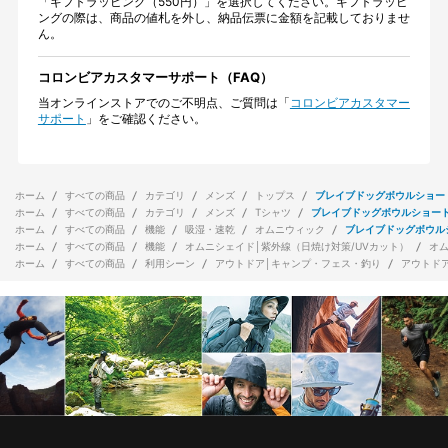
「ギフトラッピング（550円）」を選択してください。ギフトラッピ
ングの際は、商品の値札を外し、納品伝票に金額を記載しておりませ
ん。
コロンビアカスタマーサポート（FAQ）
当オンラインストアでのご不明点、ご質問は「
コロンビアカスタマー
サポート
」をご確認ください。
ホーム
すべての商品
カテゴリ
メンズ
トップス
ブレイブドッグボウルショー
ホーム
すべての商品
カテゴリ
メンズ
Tシャツ
ブレイブドッグボウルショー
ホーム
すべての商品
機能
吸湿・速乾
オムニウィック
ブレイブドッグボウル
ホーム
すべての商品
機能
オムニシェイド│紫外線（日焼け対策/UVカット）
オ
ホーム
すべての商品
利用シーン
アウトドア│キャンプ・フェス・釣り
アウトド