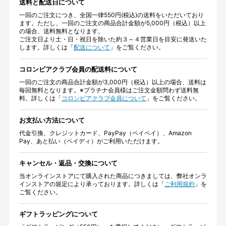
送料と配送日について
一回のご注文につき、全国一律550円(税込)の送料をいただいており
ます。ただし、一回のご注文の商品合計金額が5,000円（税込）以上
の場合、送料無料となります。
ご注文日より土・日・祝日を除いた約３～４営業日を目安に発送いた
します。詳しくは「
配送について
」をご覧ください。
コロンビアクラブ会員の配送料について
一回のご注文の商品合計金額が3,000円（税込）以上の場合、送料は
毎回無料となります。※プラチナ会員様はご注文金額問わず送料無
料。詳しくは「
コロンビアクラブ会員について
」をご覧ください。
お支払い方法について
代金引換、クレジットカード、PayPay（ペイペイ）、Amazon
Pay、あと払い（ペイディ）がご利用いただけます。
キャンセル・返品・交換について
当オンラインストアにて購入された商品につきましては、弊社オンラ
インストアの規定により承っております。詳しくは「
ご利用規約
」を
ご覧ください。
ギフトラッピングについて