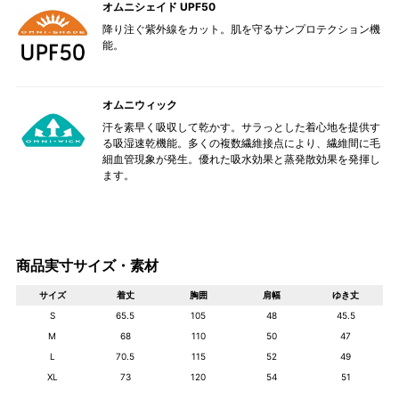
オムニシェイド UPF50
降り注ぐ紫外線をカット。肌を守るサンプロテクション機
能。
オムニウィック
汗を素早く吸収して乾かす。サラっとした着心地を提供す
る吸湿速乾機能。多くの複数繊維接点により、繊維間に毛
細血管現象が発生。優れた吸水効果と蒸発散効果を発揮し
ます。
商品実寸サイズ・素材
サイズ
着丈
胸囲
肩幅
ゆき丈
S
65.5
105
48
45.5
M
68
110
50
47
L
70.5
115
52
49
XL
73
120
54
51