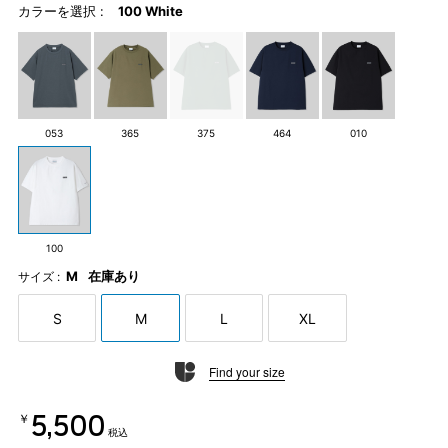
カラーを選択 :
100 White
053
365
375
464
010
100
M
在庫あり
サイズ :
S
M
L
XL
Find your size
￥5,500
税込