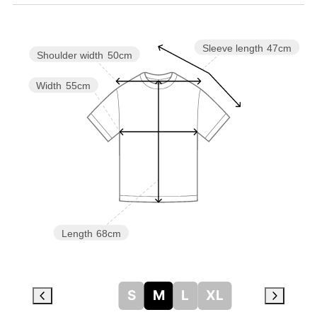
Sleeve length
47cm
Shoulder width
50cm
Width
55cm
Length
68cm
S
M
L
XL