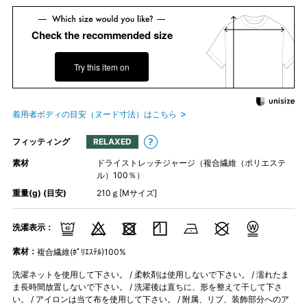
Check the recommended size
Try this item on
着用者ボディの目安（ヌード寸法）はこちら
フィッティング
RELAXED
素材
ドライストレッチジャージ（複合繊維（ポリエステ
ル）100％）
重量(g) (目安)
210ｇ[Mサイズ]
洗濯表示：
素材：
複合繊維(ﾎﾟﾘｴｽﾃﾙ)100%
洗濯ネットを使用して下さい。 / 柔軟剤は使用しないで下さい。 / 濡れたま
ま長時間放置しないで下さい。 / 洗濯後は直ちに、形を整えて干して下さ
い。 / アイロンは当て布を使用して下さい。 / 附属、リブ、装飾部分へのア