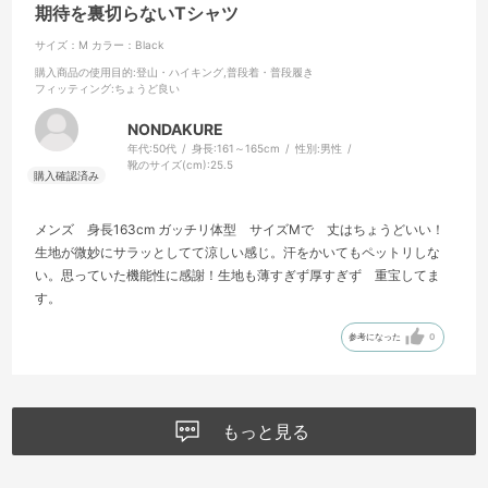
期待を裏切らないTシャツ
サイズ：M
カラー：Black
購入商品の使用目的
:登山・ハイキング,普段着・普段履き
フィッティング
:ちょうど良い
NONDAKURE
年代:
50代
身長:
161～165cm
性別:
男性
靴のサイズ(cm):
25.5
メンズ 身長163cm ガッチリ体型 サイズMで 丈はちょうどいい！
生地が微妙にサラッとしてて涼しい感じ。汗をかいてもペットリしな
い。思っていた機能性に感謝！生地も薄すぎず厚すぎず 重宝してま
す。
参考になった
0
もっと見る