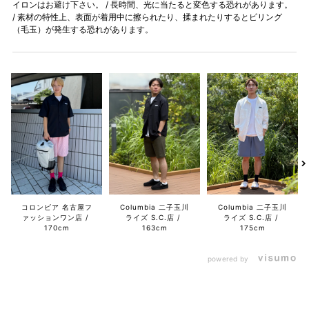
イロンはお避け下さい。 / 長時間、光に当たると変色する恐れがあります。
/ 素材の特性上、表面が着用中に擦られたり、揉まれたりするとピリング
（毛玉）が発生する恐れがあります。
コロンビア 名古屋フ
Columbia 二子玉川
Columbia 二子玉川
ァッションワン店
ライズ S.C.店
ライズ S.C.店
170cm
163cm
175cm
powered by