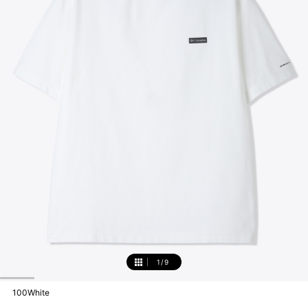
1
/
9
1
100White