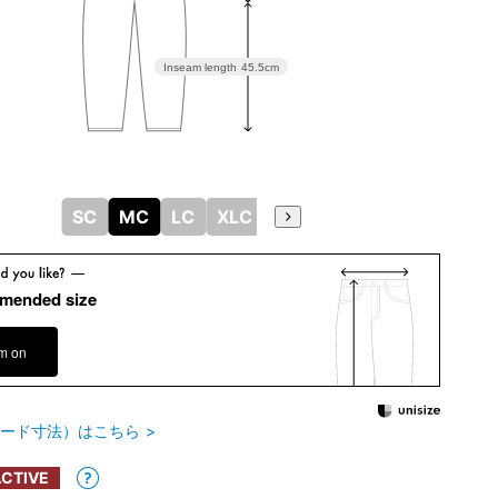
Inseam length
45.5cm
SC
MC
LC
XLC
mended size
em on
ード寸法）はこちら
CTIVE