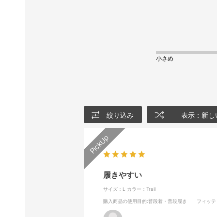
小さめ
絞り込み
表示：新し
履きやすい
サイズ：L
カラー：Trail
購入商品の使用目的
:普段着・普段履き
フィッテ