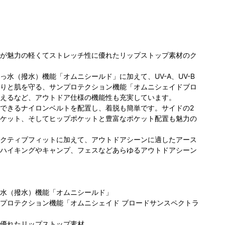
が魅力の軽くてストレッチ性に優れたリップストップ素材のク
っ水（撥水）機能「オムニシールド」に加えて、UV-A、UV-B
りと肌を守る、サンプロテクション機能「オムニシェイドブロ
コ
えるなど、アウトドア仕様の機能性も充実しています。
ビア らら
コロンビア らら
コロンビア らら
ぽ
できるナイロンベルトを配置し、着脱も簡単です。サイドの2
TOKYOー
ぽーと磐田店
ぽーとTOKYOー
ケット、そしてヒップポケットと豊富なポケット配置も魅力の
183cm
155cm
BAY店
155cm
クティブフィットに加えて、アウトドアシーンに適したアース
ハイキングやキャンプ、フェスなどあらゆるアウトドアシーン
水（撥水）機能「オムニシールド」
プロテクション機能「オムニシェイド ブロードサンスペクトラ
優れたリップストップ素材