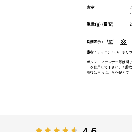
素材
重量(g) (目安)
洗濯表示：
素材：
ナイロン 96% , ポリ
ボタン、ファスナー等は閉じて
トを使用して下さい。 / 柔
濯後は直ちに、形を整えて干
4.6