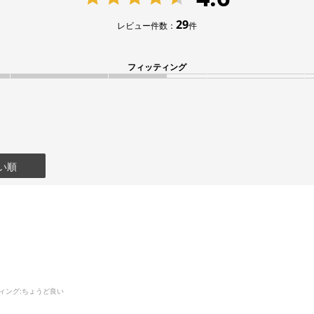
29
レビュー件数：
件
フィッティング
い順
ィング
:ちょうど良い