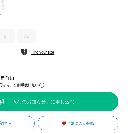
53
L
XL
Find your size
還元
詳細
円
から。分割手数料無料
「入荷のお知らせ」に申し込む
確認する
お気に入り登録