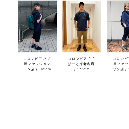
コロンビア 名古
コロンビア らら
コロンビ
屋ファッション
ぽーと海老名店
屋ファッ
ワン店
165cm
175cm
ワン店