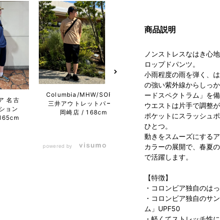
商品説明
ノンストレスなはき心地
ロップドパンツ。
小雨程度の雨を弾く、は
の強い紫外線からしっか
Columbia/MHW/SOREL
ードスペクトラム」を備
ア 名古
コロンビア らら
コロン
三井アウトレットパーク
ウエストは片手で調整が
ション
ぽーと名古屋み
ぽーと
岡崎店
168cm
ポケットにスラッシュポ
165cm
なとアクルス店
BAY店
ひとつ。
157cm
動きをスムーズにするア
カラーの展開で、春夏の
powered by
で活躍します。
【特徴】
・コロンビア独自のはっ
・コロンビア独自のサン
ム」UPF50
・軽くてストレッチ性に