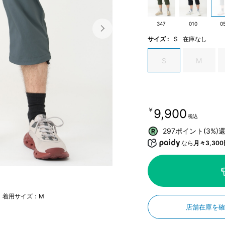
347
010
0
サイズ :
S
在庫なし
S
M
￥9,900
税込
297ポイント(3%)
なら
月々3,300
m 着用サイズ：M
店舗在庫を