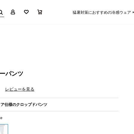
マイページ
お気に入り
買い物かご
猛暑対策におすすめの冷感ウェア
ニーパンツ
）
レビューを見る
ドア仕様のクロップドパンツ
te