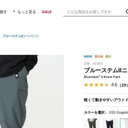
探す
もっと見る
SALE
ブルーステムIIニーパンツ
MENS
紫外線
撥水
品番 :
XE2852
ブルーステムII
Bluestem™ II Knee Pant
4.6
（29
軽くて動きやすいアウト
カラーを選択 :
053 Graphi