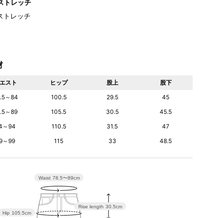
ストレッチ
ストレッチ
材
エスト
ヒップ
股上
股下
.5～84
100.5
29.5
45
8.5～89
105.5
30.5
45.5
4～94
110.5
31.5
47
9～99
115
33
48.5
Waist
78.5〜89cm
Rise length
30.5cm
Hip
105.5cm