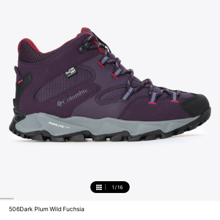
1
/
16
1
506Dark Plum Wild Fuchsia