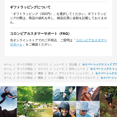
ギフトラッピングについて
「ギフトラッピング（550円）」を選択してください。ギフトラッピ
ングの際は、商品の値札を外し、納品伝票に金額を記載しておりませ
ん。
コロンビアカスタマーサポート（FAQ）
当オンラインストアでのご不明点、ご質問は「
コロンビアカスタマー
サポート
」をご確認ください。
ホーム
すべての商品
カテゴリ
シューズ
登山靴
セイバー シックス ミッド ア
ホーム
すべての商品
カテゴリ
シューズ
防水シューズ
セイバー シックス ミッ
ホーム
すべての商品
機能
防水
アウトドライ（シューズ）
セイバー シックス
ホーム
すべての商品
機能
シューズ機能
テックライトウルトラ
セイバー シッ