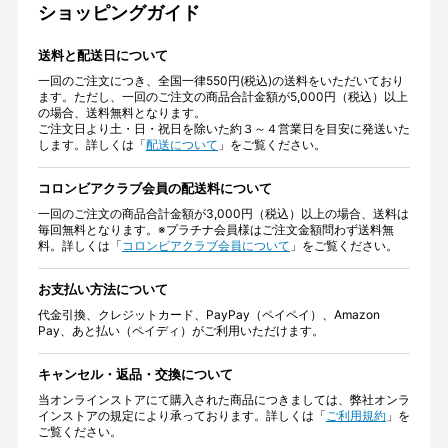
ショッピングガイド
送料と配送日について
一回のご注文につき、全国一律550円(税込)の送料をいただいており
ます。ただし、一回のご注文の商品合計金額が5,000円（税込）以上
の場合、送料無料となります。
ご注文日より土・日・祝日を除いた約３～４営業日を目安に発送いた
します。詳しくは「
配送について
」をご覧ください。
コロンビアクラブ会員の配送料について
一回のご注文の商品合計金額が3,000円（税込）以上の場合、送料は
毎回無料となります。※プラチナ会員様はご注文金額問わず送料無
料。詳しくは「
コロンビアクラブ会員について
」をご覧ください。
お支払い方法について
代金引換、クレジットカード、PayPay（ペイペイ）、Amazon
Pay、あと払い（ペイディ）がご利用いただけます。
キャンセル・返品・交換について
当オンラインストアにて購入された商品につきましては、弊社オンラ
インストアの規定により承っております。詳しくは「
ご利用規約
」を
ご覧ください。