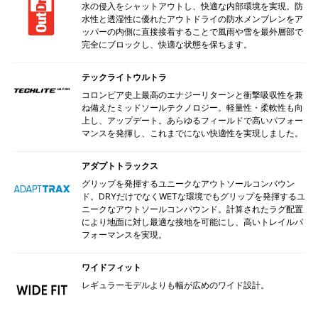
水の侵入をシャットアウトし、快適な内部環境を実現。防
水性と透湿性に優れたアウトドライの防水メンブレンをア
ッパーの内側に直接接着することで風雨や雪を最外層部で
完全にブロックし、快適な状態を保ちます。
テックライトウルトラ
コロンビア史上最高のエナジーリターンと衝撃吸収性を兼
ね備えたミッドソールテクノロジー。軽量性・柔軟性も向
上し、アップデート。あらゆるフィールドで高いパフォー
マンスを発揮し、これまでにない快適性を実現しました。
アダプトトラックス
グリップを発揮するユニークなアウトソールコンバウン
ド。DRYだけでなくWETな環境でもグリップを発揮するユ
ニークなアウトソールコンパウンド。計算されたラグ配置
により地面に対し最適な接地を可能にし、高いトレイルパ
フォーマンスを実現。
ワイドフィット
レギュラーモデルよりも幅が広めのワイド設計。