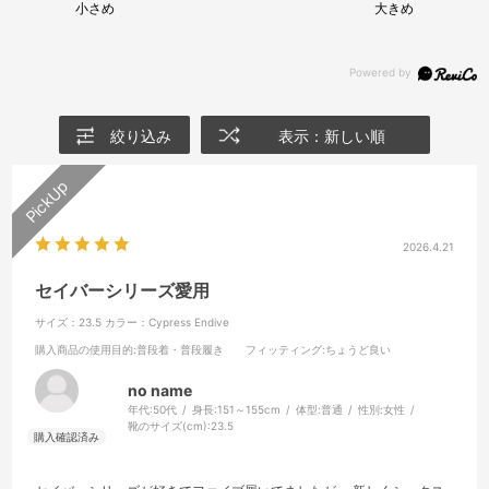
小さめ
大きめ
絞り込み
表示：新しい順
2026.4.21
セイバーシリーズ愛用
サイズ：23.5
カラー：Cypress Endive
購入商品の使用目的
:普段着・普段履き
フィッティング
:ちょうど良い
no name
年代:
50代
身長:
151～155cm
体型:
普通
性別:
女性
靴のサイズ(cm):
23.5