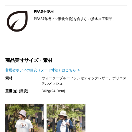
PFAS不使用
PFAS(有機フッ素化合物)を含まない撥水加工製品。
商品実寸サイズ・素材
着用者ボディの目安（ヌード寸法）はこちら
素材
ウォータープルーフシンセティックレザー、ポリエス
テルメッシュ
重量(g) (目安)
362g(24.0cm)