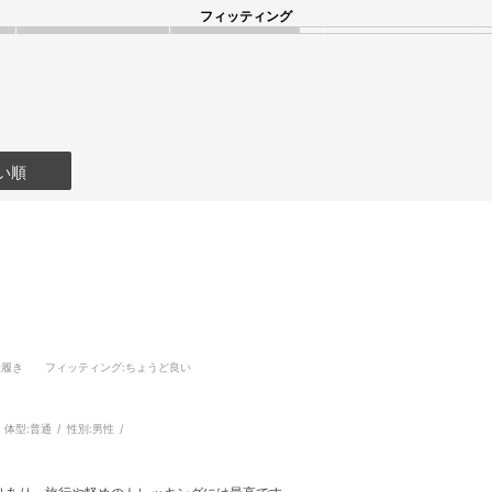
フィッティング
い順
段履き
フィッティング
:ちょうど良い
体型:
普通
性別:
男性