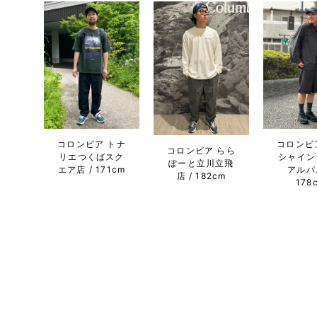
コロンビア トナ
コロンビ
コロンビア らら
リエつくばスク
シャイン
ぽーと立川立飛
エア店
171cm
アルパ
店
182cm
178