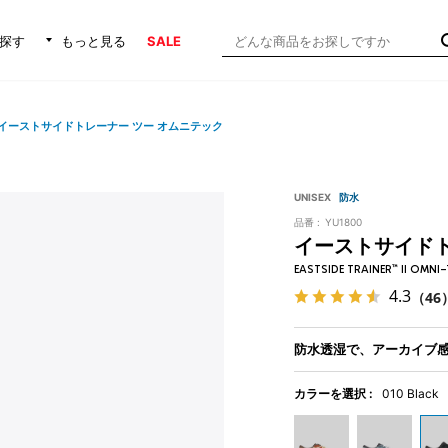
探す
もっと見る
SALE
イーストサイドトレーナー ツー オムニテック
UNISEX
防水
品番 :
YU1800
イーストサイドト
EASTSIDE TRAINER™ II OMNI
4.3
（46
防水透湿で、アーカイブ
カラーを選択 :
010 Black