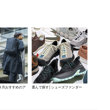
３月おすすめのア
選んで探す│シューズファンダー​
【防水シュ
レイナーII