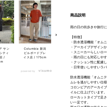
商品説明
雨の日の街歩きや旅行に
【特徴】
・防水透湿機能「オムニ
・アーカイブデザインか
ア サン
Columbia 新潟
コロンビア らら
コロン
・スニーカーらしいロー
シティ
ビルボードプレ
ぽーと磐田店
トド
・雨の日にも対応しやす
店
イス店
175cm
155cm
ジ店
cm
・クッション性に配慮し
・日常使いしやすいラバ
powered by
防水透湿機能「オムニテ
ムレを逃がしやすい仕様
コロンビアのアーカイブ
イルに仕上げています。
ローカットタイプで足さ
い一足です。