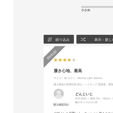
小さめ
絞り込み
表示：新し
履き心地、最高
サイズ：26
カラー：Marine Light Salmon
購入商品の使用目的
:登山・ハイキング,普段着・普
どんじいじ
年代:
60代
身長:
161～165cm
靴のサイズ(cm):
26