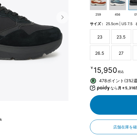
259
456
0
サイズ :
25.5cm | US 7.5
23
23.5
26.5
27
￥15,950
税込
478ポイント(3%)
なら
月々5,316
ck
店舗在庫を