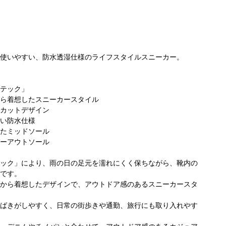
使いやすい、防水透湿仕様のライフスタイルスニーカー。
テック」
ら着想したスニーカースタイル
ビア アウ
コロンビア ミナ
コロンビア 名古
コ
カットデザイン
アヴィレッ
モア広島店
屋ファッション
P
い防水仕様
175cm
160cm
ワン店
165cm
たミッドソール
ーアウトソール
ック」により、雨の日の足元を濡れにくく保ちながら、靴内の
です。
から着想したデザインで、アウトドア感のあるスニーカースタ
ばきがしやすく、日常の街歩きや通勤、旅行にも取り入れやす