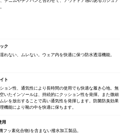
、デニムやチノパンと合わせて、アウトドア感のあるカジュア
。
ック
濡れない、ムレない。ウェア内を快適に保つ防水透湿機能。
イト
ション性、通気性により長時間の使用でも快適な履き心地。無
空いたインソールは、持続的にクッション性を発揮。また微細
ムレを放出することで高い通気性を発揮します。防菌防臭効果
理機能により靴の中を快適に保ちます。
使用
(有機フッ素化合物)を含まない撥水加工製品。