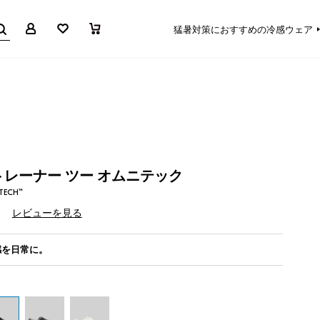
マイページ
お気に入り
買い物かご
猛暑対策におすすめの冷感ウェア
レーナー ツー オムニテック
-TECH™
）
レビューを見る
感を日常に。